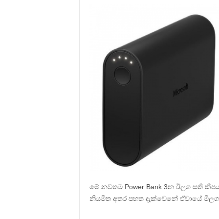
මේ නවතම Power Bank 3න ඊලග සති කීපය 
නියමිත අතර පහත දැක්වෙනේ ඒවායේ මිලග