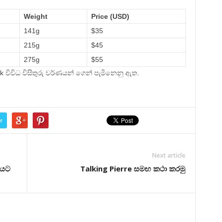
Weight
Price (USD)
141g
$35
215g
$45
275g
$55
k විවිධ විසිතුරු වර්ණයන් ගෙන් පැමිනෙනු ඇත.
r
Next article
ඟයට
Talking Pierre සමඟ කථා කරමු