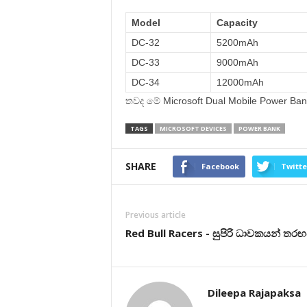
Model
Capacity
DC-32
5200mAh
DC-33
9000mAh
DC-34
12000mAh
තවද මේ Microsoft Dual Mobile Power Ban
TAGS
MICROSOFT DEVICES
POWER BANK
SHARE
Facebook
Twitte
Previous article
Red Bull Racers - සුපිරි ධාවකයන් තර
Dileepa Rajapaksa