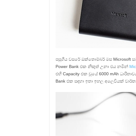
පසුගිය වසරේ ඔක්තොම්බර් මස Microsoft ස
Power Bank එක නිකුත් උනා එය නමින්
Mic
එහි Capacity එක වූයේ 6000 mAh ධාරිතාව
Bank එක සඳහා ඉතා ඉහල අලෙවියක් වාර්ත