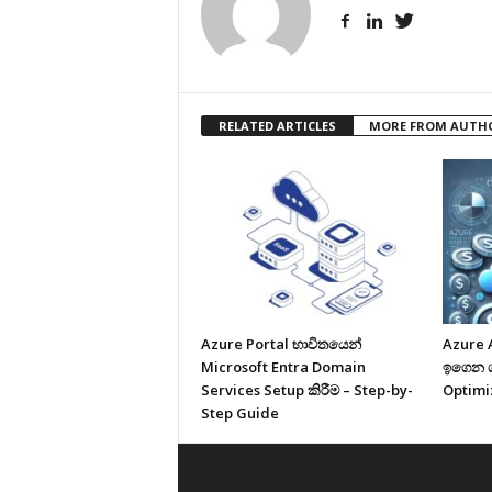
RELATED ARTICLES
MORE FROM AUTH
Azure Portal භාවිතයෙන්
Azure 
Microsoft Entra Domain
ඉගෙන ගම
Services Setup කිරීම – Step-by-
Optimi
Step Guide