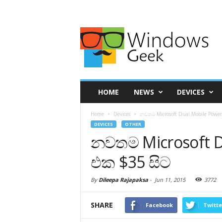
HOME
NEWS
DEVICES
Home
Devices
නවතම Microsoft Dual Mobile Powe
DEVICES
OTHER
නවතම Microsoft D
එක $35 සිට
By
Dileepa Rajapaksa
-
Jun 11, 2015
3772
SHARE
Facebook
Twitte