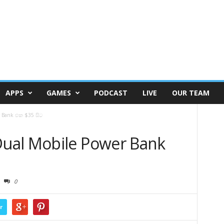
APPS
GAMES
PODCAST
LIVE
OUR TEAM
r Bank එක $35 සිට
ual Mobile Power Bank
0
r