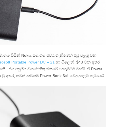
මාඟම විසින් Nokia සමාගම පවරාගැනීමෙන් පසු පළමු වන
rosoft Portable Power DC – 21
හා මිලෙන් $49 වන අතර
යකි. එය පසුගිය වසරේනිකුත්කරේ දෙසැම්බර් මසයි. ඒ Power
ා වූ අතර, තවත් නවතම Power Bank 3ක් වෙලදපලට පැමිණේ.