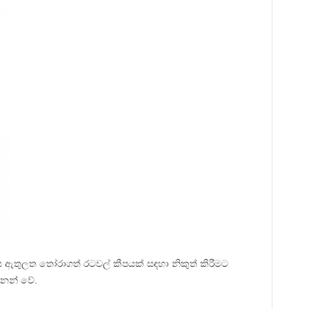
ඇතුලත තෝරාගත් රටවල් කීපයක් සඳහා නිකුත් කිරීමට
නන් වේ.