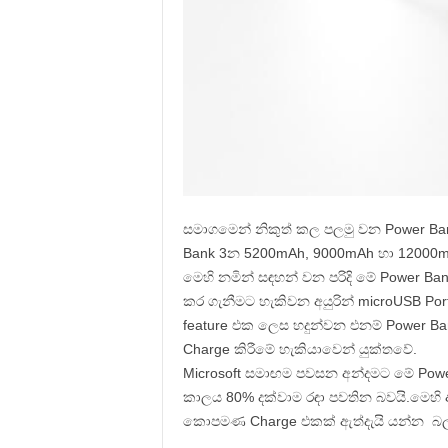
සමාගමෙන් නිකුත් කල පලමු වන Power Ba
Bank 3න 5200mAh, 9000mAh හා 12000mA
මෙහි නමින් සඳහන් වන පරිදි මේ Power B
කර ගැනීමට හැකිවන අයුරින් microUSB Port
feature එක ලෙස හදුන්වන එනම් Power B
Charge කිරීමේ හැකියාවෙන් යුක්තවේ.
Microsoft සමාඟම පවසන අන්දමට මේ Power
කාලය 80% දක්වාම රඳා පවතින බවයි.මෙහි 
කොපමණ Charge එකක් ඇත්දැයි යන්න බල