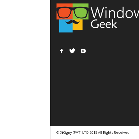
© XiCigny (PVT) LTD 2015 All Rights Received.