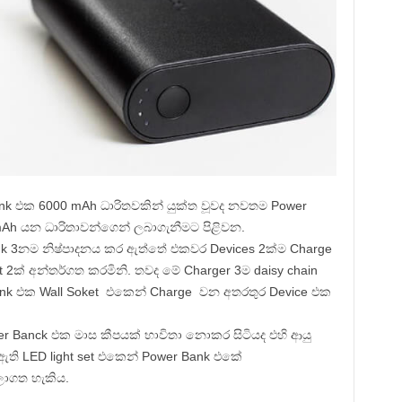
nk එක 6000 mAh ධාරිතවකින් යුක්ත වූවද නවතම Power
h යන ධාරිතාවන්ගෙන් ලබාගැනීමට පිළිවන.
ank 3නම නිෂ්පාදනය කර ඇත්තේ එකවර Devices 2ක්ම Charge
 2ක් අන්තර්ගත කරමිනි. තවද මේ Charger 3ම daisy chain
ank එක Wall Soket එකෙන් Charge වන අතරතුර Device එක
 Banck එක මාස කීපයක් භාවිතා නොකර සිටියද එහි ආයු
ඇති LED light set එකෙන් Power Bank එකේ
ාගත හැකිය.