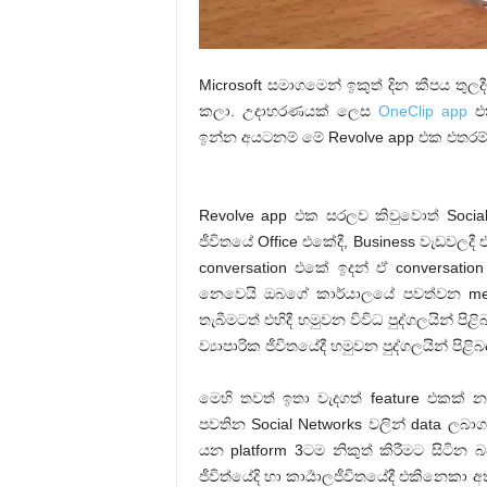
Microsoft සමාගමෙන් ඉකුත් දින කීපය තුල
කලා. උදාහරණයක් ලෙස
OneClip app
එක
ඉන්න අයටනම් මේ Revolve app එක එතරම්
Revolve app එක සරලව කිවුවොත් Social
ජීවිතයේ Office එකේදී, Business වැඩවලද
conversation එකේ ඉදන් ඒ conversatio
නෙවෙයි ඔබගේ කාර්යාලයේ පවත්වන mee
තැබීමටත් එහිදී හමුවන විවිධ පුද්ගලයින් 
ව්‍යාපාරික ජීවිතයේදී හමුවන පුද්ගලයින් 
මෙහි තවත් ඉතා වැදගත් feature එකක් නම
පවතින Social Networks වලින් data ලබාග
යන platform 3ටම නිකුත් කිරීමට සිටින බ
ජීවිත්යේදි හා කාර්‍යාලජීවිතයේදී එකිනෙ