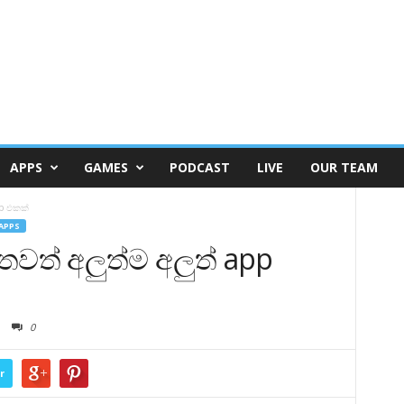
APPS
GAMES
PODCAST
LIVE
OUR TEAM
pp එකක්
APPS
තවත් අලුත්ම අලුත් app
0
r