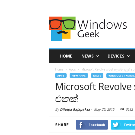
HOME
NEWS
DEVICES
Home
Apps
Microsoft Revolve තවත් අලුත්ම අලුත් a
APPS
NEW APPS
NEWS
WINDOWS PHONE 
Microsoft Revolve 
එකක්
By
Dileepa Rajapaksa
-
May 25, 2015
3182
SHARE
Facebook
Twitte