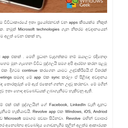
දීම විවිධාකාරයේ ඉතා ප්‍රයෝජනවත් වන apps කීපයක්ම නිකුත්
. නමුත් Microsoft technologies ගැන නිතරම අවදානයෙන්
ම අලුත් වෙන එකක් නෑ.
 app එකක් . මෙහි ප්‍රධාන වැදගත්කම නම් ඔයාලට එදිනෙදා
ී එහෙම මුන ගැහෙන විවිධ පුද්ගලයි සමග අපි ආරම්භ කරන පළමු
n එක දිගටම continue කරගෙන යාමට උදව්කිරීමයි.ඒ විතරක්
tings සමගද මේ app එක sync කරලා ඒ පිළිබඳ අවදානය
පිළිබඳ තොරතුරුත් මේ ඇප් එකෙන් ගන්න උදවු කරනවා. මේ මගින්
පිළිබඳව ඉතා හොද අවබෝධයක් ලබාගැනීමට හැකිවනු ඇති.
් එක් එක් පුද්ගලයින් ගේ Facebook, LinkedIn වැනි දැනට
ැනීමේ හැකියාවයි. Revolve app එක Windows, iOS, Andriod
ව Microsoft සමාගම පවසා සිටිනවා. Revolve මඟින් ව්‍යාපාර
කා අතර අන්‍යෝන්‍ය අවබෝදය ගොඩනැගීම තුලින් අලුත්ම ආකාරයක