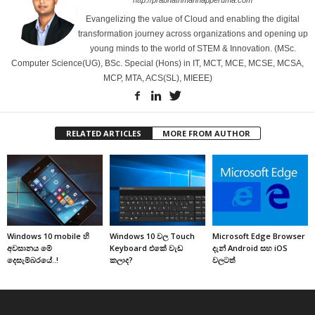
Evangelizing the value of Cloud and enabling the digital
transformation journey across organizations and opening up
young minds to the world of STEM & Innovation. (MSc.
Computer Science(UG), BSc. Special (Hons) in IT, MCT, MCE, MCSE, MCSA,
MCP, MTA, ACS(SL), MIEEE)
RELATED ARTICLES
MORE FROM AUTHOR
Windows 10 mobile හි
Windows 10 වල Touch
Microsoft Edge Browser
අවසානය මේ
Keyboard එකේ වැඩ
දැන් Android සහ iOS
දෙසැම්බරයේ..!
කලාද?
වලටත්