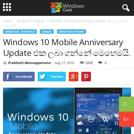
Home
Windows 10 Mobile
Windows 10 Mobile Anniversary Update එක ලබා ගන්නේ
මෙහෙමයි.
WINDOWS 10 MOBILE
GAMES
WINDOWS PHONE
Windows 10 Mobile Anniversary
Update එක ලබා ගන්නේ මෙහෙමයි.
By
Prabhath Mannapperuma
-
Aug 17, 2016
2848
0
Facebook
Twitter
සිං
En