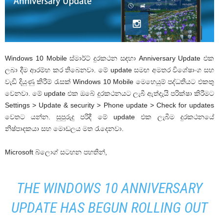
Windows 10 Mobile ස්මාර්ට් දුරකථන සඳහා Anniversary Update එක
ලබා දීම ආරම්භ කර තිබෙනවා. මේ update සමඟ අමතර විශේෂාංග සහ
වැඩි දියුණු කිරීම් රැසක් Windows 10 Mobile මෙහෙයුම් පද්ධතියට එකතු
වෙනවා. මේ update එක ඔබේ දුරකථනයට ලැබී ඇත්දැයි පරික්ෂා කිරීමට
Settings > Update & security > Phone update > Check for updates
වෙතට යන්න. සුපුරුදු පරිදී මේ update එක ලැබීම දුරකථනයේ
නිෂ්පාදකයා සහ මොඩලය මත රැදෙනවා.
Microsoft බ්ලොග් සටහන පහතින්,
THE WINDOWS 10 ANNIVERSARY
UPDATE HAS BEGUN ROLLING OUT