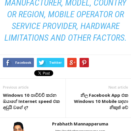
MANUFACTURER, MODEL, COUNTRY
OR REGION, MOBILE OPERATOR OR
SERVICE PROVIDER, HARDWARE
LIMITATIONS AND OTHER FACTORS.
Facebook
Twitter
Previous article
Next article
Windows 10 පාවිච්චි කරන
නිල Facebook App එක
ඔයාගේ Internet speed එක
Windows 10 Mobile සඳහා
අඩුයි වගේ ද?
නිකුත් වේ
Prabhath Mannapperuma
http://prabhathmannapperuma.com