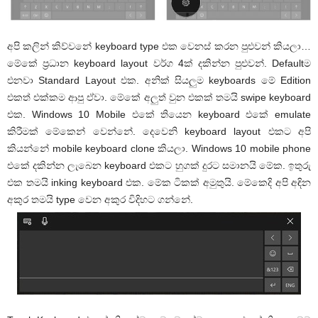
අපි කලින් කිව්වනේ keyboard type එක වෙනස් කරන පුළුවන් කියලා…
මේකේ ප්‍රධාන keyboard layout වර්ග 4ක් දකින්න පුළුවන්. Defaultම
එනවා Standard Layout එක. අනික් සියලුම keyboards මේ Edition
එකත් එක්කම ආපු ඒවා. මේකේ අලුත් වුන එකක් තමයි swipe keyboard
එක. Windows 10 Mobile එකේ තියෙන keyboard එකේ emulate
කිරීමක් මේකෙන් වෙන්නේ. දෙවෙනි keyboard layout එකට අපි
කියන්නේ mobile keyboard clone කියලා. Windows 10 mobile phone
එකේ දකින්න ලැබෙන keyboard එකට හුගක් දුරට සමානයි මේක. ඉතුරු
එක තමයි inking keyboard එක. මේක ටිකක් අමුතුයි. මේකෙදි අපි අඳින
අකුර තමයි type වෙන අකුර විදිහට ගන්නේ.