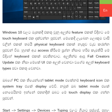
En
Windows 10 වලට මෑතකදී එකතු වුනු අලුත්ම feature එකක් විදිහට මේ
touch keyboard එක දක්වන්න පුළුවන්. මේකෙදි ලැබෙන ලොකුම වාසි
වලින් එකක් තමයි physical keyboard එකක් නැතුව වැඩ කරන්න
පුළුවන් වීම. හුගක් අය access කිරීමේ ප්‍රශ්න නිසාම හරිම කැමතියි මේ
විදිහේ keyboard එකක් පවතිනවාට. අලුතින්ම ආපු Fall Creators
Update එක නිසා මේකේ UI එක අලුත් වෙනවා වගේම අලුත් keyboard
types පවා එකතු වෙනවා.
ඔබගේ PC එක තියෙන්නේ tablet mode එකේනම් keyboard icon එක
system tray එකේ display වේවි. නමුත් ඔබ tablet mode එකේ
නෙමෙයිනම් ඉන්නේ එතනදිත් ඔබට මේ touch display එක ගන්න
පුළුවන්.
Start –> Settings –> Devices –> Typing වලට ගියාට පස්සේ, පහල