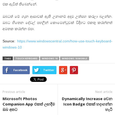
එක ඇවිත් තිබෙන්නේ.
ඔබටත් මේ ගැන ආසාවක් ඇති උනානම් අදම උත්සහ කරලා බලන්න.
ඔබට හිතෙන දේවල් පහලින් කොමෙන්ටුවක් විදිහට එකතු කරන්නත්
අමතක කරන්න එපා.
Source:
https://www.windowscentral.com/how-use-touch-keyboard-
windows-10
TAGS
TOUCH KEYBOARD
WINDOWS 10
WINDOWS 10 MOBILE
Facebook
Twitter
Previous article
Next article
Microsoft Photos
Dynamically Increase වෙන
Companion App එකත් ලඟදීම
Icon Badge එකක් හදාගන්න
ඔබ අතට
හැටි