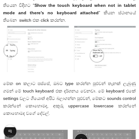
තියෙන විදිහට “
Show the touch keyboard when not in tablet
mode and there’s no keyboard attached
” කියන ස්ථානයේ
තිබෙන switch එක click කරන්න.
මේක on කලාට පස්සේ, ඔබට type කරන්න පුළුවන් තැනක් ලැබුණු
ගමන් මේ touch keyboard එක දර්ශනය වෙනවා. මේ keyboard එකේ
settings වලට ගියොත් අපිට බලාගන්න පුළුවන්, මේකට sounds control
කරන්නේ කොහොමද, අකුරු uppercase lowercase කරන්නේ
කොහොමද වගේ දේවල්.