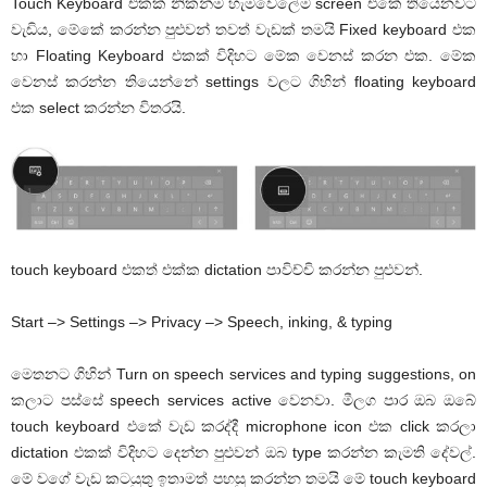
Touch Keyboard එකක් නිකන්ම හැමවෙලේම screen එකේ තියෙනවට
වැඩිය, මේකේ කරන්න පුළුවන් තවත් වැඩක් තමයි Fixed keyboard එක
හා Floating Keyboard එකක් විදිහට මේක වෙනස් කරන එක. මේක
වෙනස් කරන්න තියෙන්නේ settings වලට ගිහින් floating keyboard
එක select කරන්න විතරයි.
touch keyboard එකත් එක්ක dictation පාවිච්චි කරන්න පුළුවන්.
Start –> Settings –> Privacy –> Speech, inking, & typing
මෙතනට ගිහින් Turn on speech services and typing suggestions, on
කලාට පස්සේ speech services active වෙනවා. මීලග පාර ඔබ ඔබේ
touch keyboard එකේ වැඩ කරද්දී microphone icon එක click කරලා
dictation එකක් විදිහට දෙන්න පුළුවන් ඔබ type කරන්න කැමති දේවල්.
මේ වගේ වැඩ කටයුතු ඉතාමත් පහසු කරන්න තමයි මේ touch keyboard