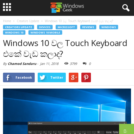
Home
Creators Update
Windows 10 වල Touch Keyboard එකේ වැඩ කලාද?
CREATORS UPDATE
DEVICES
MICROSOFT
REVIEWS
WINDOWS
WINDOWS 10
WINDOWS 10 MOBILE
Windows 10 වල Touch Keyboard
එකේ වැඩ කලාද?
By
Chamod Sandaru
-
Jan 11, 2018
3799
0
Facebook
Twitter
සිං