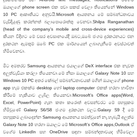
ඔයාලගේ phone screen එක පවා සකස් වෙලා තියෙන්නේ Windows
10 PC ආකෘතියට අනුවයි.Microsoft ආයතනය මේ සම්බන්ධතාවය
වැඩිදියුණු කරන්නත් බලාපොරොත්තු වෙනවා.Shilpa Ranganathan
(head of the company’s mobile and cross-device experiences)
කියන විදිහට මේ වසර අවසානයේදී ඔබට,ඔබේ ජංගම දුරකථනයට එන
දුරකථන ඇමතුම් ඔබේ PC එක මාර්ගයෙන් ලබාගැනීමේ අවස්ථාවත්
හිමිවෙනවා.
මීට අමතරව Samsung ආයතනය එයාලගේ DeX interface එක නැවත
අලුත්වැඩියා කරලා තියෙනවා.මේ නිසා ඔයාලගේ Galaxy Note 10 සහ
Windows 10 PC අතර කේබල් සම්බන්ධතාවයක් මගින් ඔයාලගේ phone
app හැම එකක්ම desktop හෝ laptop computer එකක් හරහා භාවිතා
කිරීමේ හැකියාව ලැබිල තියෙනවා.Microsoft’s Office apps(Word,
Excel, PowerPoint) ගැන කතා කරොත් අවසන්වරට මේ පහසුකම
හිමිවුණේ Galaxy S6/S8 ජංගම දුරකථන වලට.Galaxy S9 දී මේ
පහසුකම ලබාදෙන්න Samsung ආයතනය සමත්වුනේ නෑ.හැබැයි අලුත්ම
Galaxy Note 10 හරහා ඔයාලට මේ Microsoft’s Office apps,Outlook ඒ
වගේම LinkedIn සහ OneDrive සඳහා සම්බන්දතාවයද හිමිවෙලා