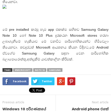
තියෙනවා.
මේ pre installed කරපු හැම app එකක්ම සහිතව Samsung Galaxy
Note 10 හෝ Note 10 Plus දුරකථන Microsoft stores හරහා
ලබාගැනීමේ හැකියාව මේ වනවිට පාරිභෝගිකයන්ට හිමිවෙලා
තියෙනවා. තවදුරටත් Microsoft ආයතනය කියන විදිහට,මේ Android
ඒවගේම Samsung Galaxy සඳහා වෙන පාරිභෝගික
බලාපොරොත්තු,අත්දැකීම් යාවත්කාලින කිරීමක්.
TAGS
#MICROSOFT
NOTE 10
SAMSUNG
Facebook
Twitter
Previous article
Next article
Windows 10 පරිගණකයේ
Android phone එකේ