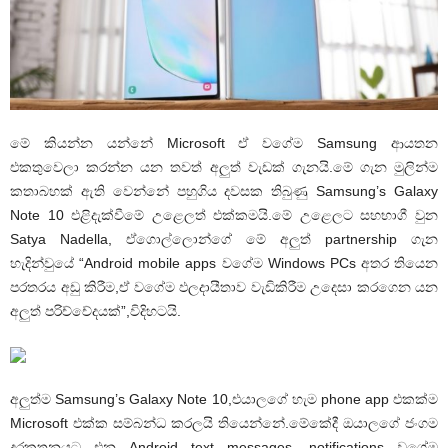
මේ කියන්න යන්නේ Microsoft ඒ වගේම Samsung ආයතන
එකතුවෙලා කරන්න යන තවත් අලුත් වැඩක් ගැනයි.මේ ගැන මුලින්ම
කතාබහක් ඇති වෙන්නේ පහුගිය දවසක තිබුණු Samsung’s Galaxy
Note 10 එළිදැක්වීමේ උළෙලත් එක්කමයි.මේ උළෙලට සහභාගී වුන
Satya Nadella, ඒගොල්ලොන්ගේ මේ අලුත් partnership ගැන
හැදින්වුයේ “Android mobile apps වගේම Windows PCs අතර තියෙන
පරතරය අඩු කිරීම,ඒ වගේම ඵලදායීතාව වැඩිකිරීම උදෙසා කරගෙන යන
අලුත් පරිච්චේදයක්”,විදිහටයි.
අලුත්ම Samsung’s Galaxy Note 10,එයාලගේ හැම phone app එකක්ම
Microsoft එක්ක සම්බන්ධ කරලයි තියෙන්නේ.මේකේදී ඔයාලගේ ජංගම
දුරකතනයට එන Android text messages, notifications වගේම