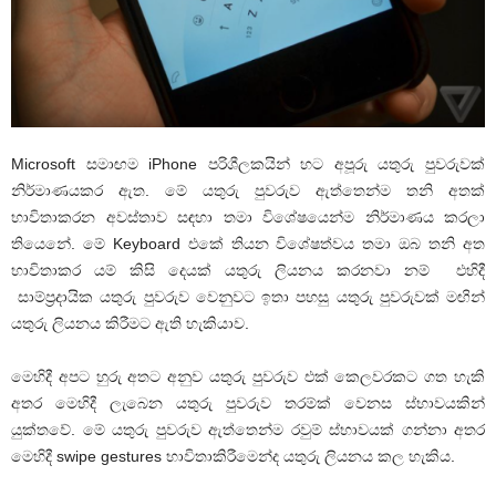
Microsoft සමාඟම iPhone පරිශීලකයින් හට අපූරු යතුරු පුවරුවක්
නිර්මාණයකර ඇත. මේ යතුරු පුවරුව ඇත්තෙන්ම තනි අතක්
භාවිතාකරන අවස්තාව සඳහා තමා විශේෂයෙන්ම නිර්මාණය කරලා
තියෙනේ. මේ Keyboard එකේ තියන විශේෂත්වය තමා ඔබ තනි අත
භාවිතාකර යම් කිසි දෙයක් යතුරු ලියනය කරනවා නම් එහිදී
සාම්ප්‍රදායික යතුරු පුවරුව වෙනුවට ඉතා පහසු යතුරු පුවරුවක් මඟින්
යතුරු ලියනය කිරීමට ඇති හැකියාව.
මෙහිදී අපට හුරු අතට අනුව යතුරු පුවරුව එක් කෙලවරකට ගත හැකි
අතර මෙහිදී ලැබෙන යතුරු පුවරුව තරම්ක් වෙනස ස්භාවයකින්
යුක්තවේ. මේ යතුරු පුවරුව ඇත්තෙන්ම රවුම් ස්භාවයක් ගන්නා අතර
මෙහිදී swipe gestures භාවිතාකිරීමෙන්ද යතුරු ලියනය කල හැකිය.