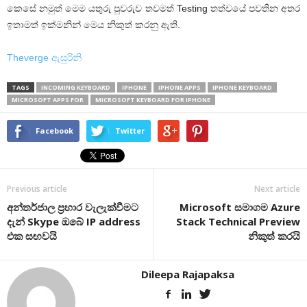
කෙසේ නමුත් මෙම යතුරු පුවරුව තවමත් Testing තත්වයේ පවතින අතර
ඉතාමත් ඉක්මනින් මෙය නිකුත් කරනු ඇති.
Theverge ඇසුරිනි
TAGS
INCOMING KEYBOARD
IPHONE
IPHONE APPS
IPHONE KEYBOARD
MICROSOFT APPS FOR
MICROSOFT KEYBOARD FOR IPHONE
Facebook
Twitter
Previous article
Next article
අන්තර්ජාල ප්‍රහාර වැලැක්වීමට
Microsoft සමාගම Azure
දැන් Skype ඔබේ IP address
Stack Technical Preview
එක සඟවයි
නිකුත් කරයි
Dileepa Rajapaksa