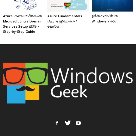
Azure Portal භාවිතයෙන්
Azure Fundamentals
ඉතින් ආයුබෝවන්
Microsoft Entra Domain
(Azure මූලිකාංග )- 1
Windows 7 ගරූ
Services Setup කිරීම –
කොටස
Step-by-Step Guide