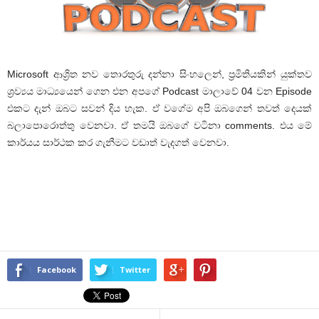
Microsoft ආශ්‍රිත නව තොරතුරු දන්නා සිංහලෙන්, ප්‍රමිතියකින් යුක්තව
ශ්‍රව්‍යය මාධ්‍යයෙන් ගෙන එන අපගේ Podcast මාලාවේ 04 වන Episode
එකට දැන් ඔබට සවන් දිය හැක. ඒ වගේම අපි ඔබගෙන් තවත් දෙයක්
බලාපොරොත්තු වෙනවා. ඒ තමයි ඔබගේ වටිනා comments. එය මේ
කාර්යය සාර්ථක කර ගැනීමට වඩාත් වැදගත් වෙනවා.
Facebook
Twitter