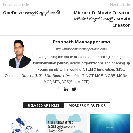
Previous article
Next article
OneDrive පෙනුම අලුත් වෙයි
Microsoft Movie Creator
සමගින් චිත්‍රපටි සාදමු- Movie
Creator
Prabhath Mannapperuma
http://prabhathmannapperuma.com
Evangelizing the value of Cloud and enabling the digital
transformation journey across organizations and opening up
young minds to the world of STEM & Innovation. (MSc.
Computer Science(UG), BSc. Special (Hons) in IT, MCT, MCE, MCSE, MCSA,
MCP, MTA, ACS(SL), MIEEE)
RELATED ARTICLES
MORE FROM AUTHOR