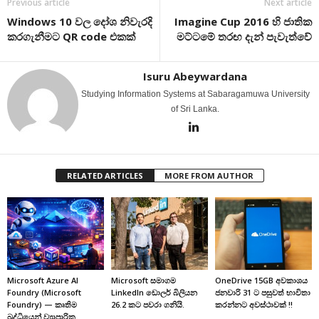
Previous article
Next article
Windows 10 වල දෝශ නිවැරදි
Imagine Cup 2016 හි ජාතික
කරගැනීමට QR code එකක්
මට්ටමේ තරඟ දැන් පැවැත්වේ
Isuru Abeywardana
Studying Information Systems at Sabaragamuwa University
of Sri Lanka.
RELATED ARTICLES
MORE FROM AUTHOR
Microsoft Azure AI
Microsoft සමාගම
OneDrive 15GB අවකාශය
Foundry (Microsoft
LinkedIn ඩොලර් බිලියන
ජනවාරි 31 ට පසුවත් භාවිතා
Foundry) — කෘතිම
26.2 කට පවරා ගනියි.
කරන්නට අවස්ථාවක් !!
බුද්ධියෙන් ව්‍යාපාරික