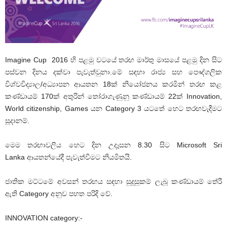
Imagine Cup 2016 හි පළමු වටයේ තරඟ මාර්තු මාසයේ පළමු දින සිට
පස්වන දිනය දක්වා පැවැත්වුනා.මේ සඳහා රාජ්‍ය සහ පෞද්ගලික
විශ්වවිද්‍යාල/අධ්‍යාපන ආයතන 18ක් නියෝජනය කරමින් තරඟ කළ
කණ්ඩායම් 170ක් අතුරින් තෝරාගැණුනු කණ්ඩායම් 22ක් Innovation,
World citizenship, Games යන Category 3 යටතේ හෙට තරඟවැදීමට
සූදානම්.
මෙම තරඟාවලිය හෙට දින උදෑසන 8.30 සිට Microsoft Sri
Lanka ආයතන්යේදී පැවැත්වීමට නියමිතයි.
ජාතික මට්ටමේ අවසන් තරඟය සඳහා සුදුසුකම් ලැබූ කණ්ඩායම් තේරී
ඇති Category අනුව පහත පරිදි වේ.
INNOVATION category:-