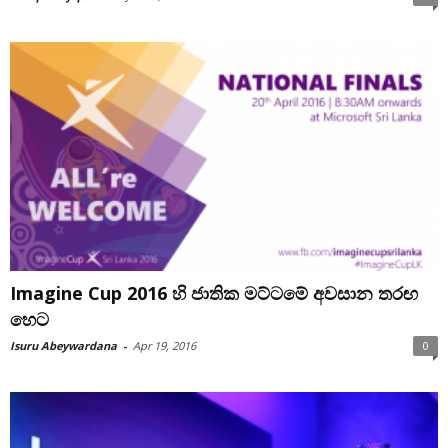
Imagine Cup 2016 හි ජාතික මට්ටමේ අවසාන තරඟ
හෙට
Isuru Abeywardana
-
Apr 19, 2016
0