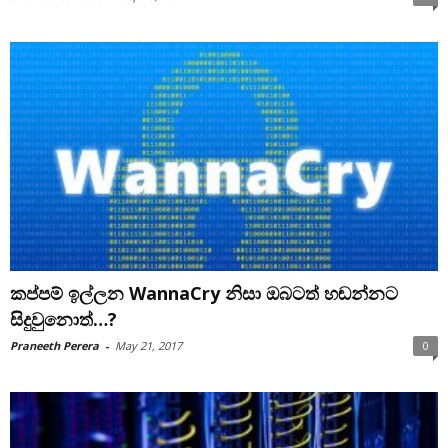
කප්පම් ඉල්ලන WannaCry නිසා ඔබටත් හඬන්නට
සිදුවුනොත්…?
Praneeth Perera
-
May 21, 2017
0