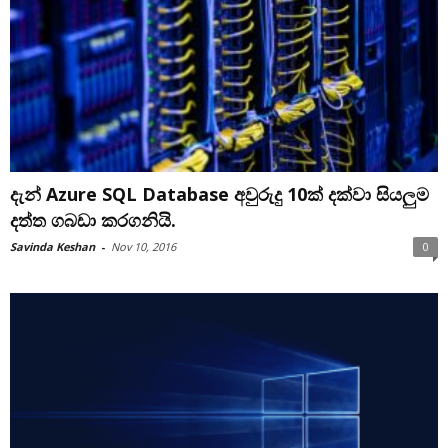
දැන් Azure SQL Database අවුරුදු 10ක් දක්වා සියලුම
දත්ත ගබඩා කරගනියි.
Savinda Keshan
-
Nov 10, 2016
0