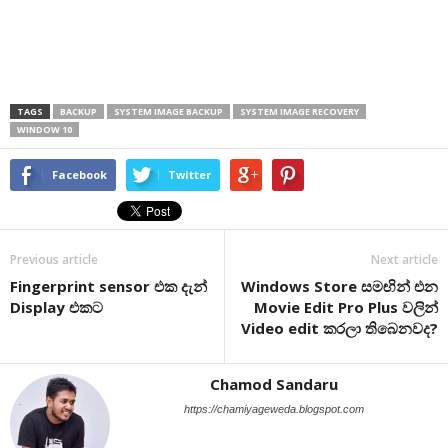
TAGS
BACKUP
SYSTEM IMAGE BACKUP
SYSTEM IMAGE RECOVERY
WINDOW 10
Facebook
Twitter
Previous article
Next article
Fingerprint sensor එක දැන්
Windows Store සමඟින් එන
Display එකට
Movie Edit Pro Plus වලින්
Video edit කරලා තිබෙනවද?
Chamod Sandaru
https://chamiyageweda.blogspot.com