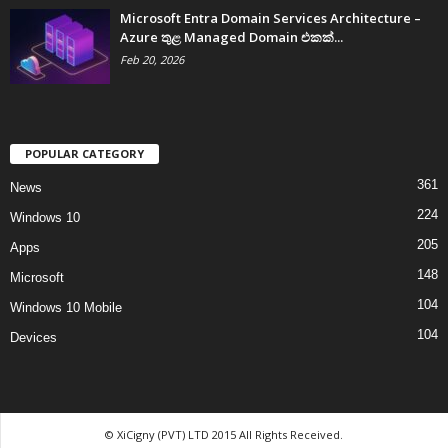
Microsoft Entra Domain Services Architecture –
Azure තුළ Managed Domain එකක්...
Feb 20, 2026
POPULAR CATEGORY
361
News
224
Windows 10
205
Apps
148
Microsoft
104
Windows 10 Mobile
104
Devices
© XiCigny (PVT) LTD 2015 All Rights Received.