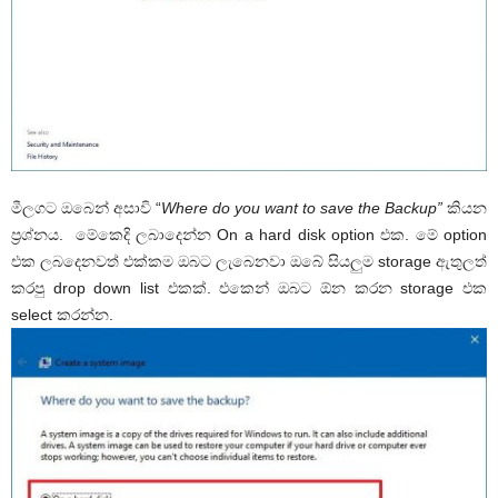
මීලගට ඔබෙන් අසාවි “
Where do you want to save the Backup”
කියන
ප්‍රශ්නය. මේකෙදි ලබාදෙන්න On a hard disk option එක. මේ option
එක ලබදෙනවත් එක්කම ඔබට ලැබෙනවා ඔබේ සියලුම storage ඇතුලත්
කරපු drop down list එකක්. එකෙන් ඔබට ඕන කරන storage එක
select කරන්න.