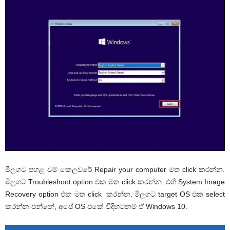
මීලගට පහළ වම් කෙලවරේ Repair your computer මත click කරන්න.
මීලගට Troubleshoot option එක මත click කරන්න. එහි System Image
Recovery option එක මත click කරන්න. මීලගට target OS එක select
කරන්න එන්නේ, අපේ OS එකේ විදිහටනම් ඒ Windows 10.