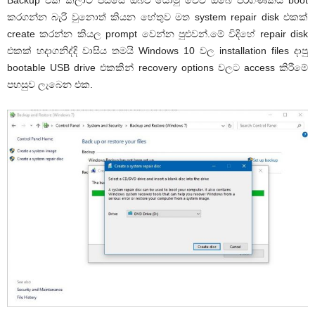
Backup එක කලාට පස්සේ ඔබව යොමු වේවි ඔබේ පරිගණකය boot
කරගන්න බැරි වුනොත් කියන හේතුව මත system repair disk එකක්
create කරන්න කියල prompt වෙන්න පුළුවන්.මේ විදිහේ repair disk
එකක් හදාගනිද්දි වාසිය තමයි Windows 10 වල installation files දාපු
bootable USB drive එකකින් recovery options වලට access කිරීමේ
පහසුව ලැබෙන එක.