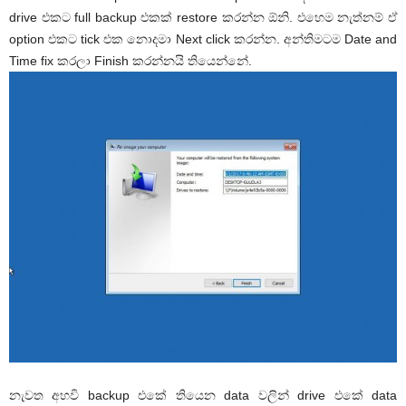
drive එකට full backup එකක් restore කරන්න ඕනි. එහෙම නැත්නම් ඒ
option එකට tick එක නොදමා Next click කරන්න. අන්තිමටම Date and
Time fix කරලා Finish කරන්නයි තියෙන්නේ.
නැවත අහවි backup එකේ තියෙන data වලින් drive එකේ data