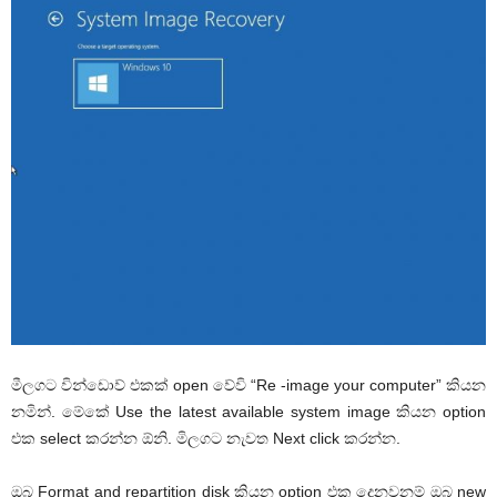
මීලගට වින්ඩොව් එකක් open වේවි “Re -image your computer” කියන
නමින්. මේකේ Use the latest available system image කියන option
එක select කරන්න ඕනි. මිලගට නැවත Next click කරන්න.
ඔබ Format and repartition disk කියන option එක දෙනවනම් ඔබ new