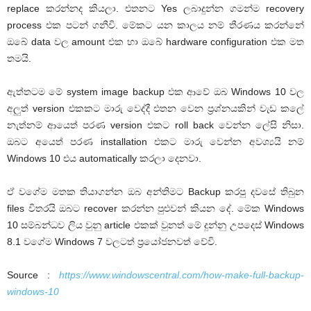
replace කරන්නද කියලා. එතනට Yes ලබාදුන්න ගමන්ම recovery
process එක පටන් ගනීවි. මේකට යන කාලය නම් තීරණය කරන්නේ
ඔබේ data වල amount එක හා ඔබේ hardware configuration එක මත
තමයි.
ඇත්තටම මේ system image backup එක ආවේ ඔබ Windows 10 වල
අලුත් version එකකට මාරු වෙද්දී එතන වෙන ප්‍රශ්නයකින් වැඩ කලේ
නැත්නම් ආයෙත් පරණ version එකට roll back වෙන්න ලේසි නිසා.
ඔබට අයෙත් පරණ installation එකට මාරු වෙන්න අවශ්‍යයි නම්
Windows 10 එය automatically කරලා දෙනවා.
ඒ වගේම මතක තියාගන්න ඔබ අන්තිමට Backup කරපු දවසේ තිබුන
files විතරයි ඔබට recover කරන්න පුළුවන් කියන දේ. මේක Windows
10 සම්බන්ධව ලිය වුනු article එකක් වුනත් මේ දුන්නු උපදෙස් Windows
8.1 වගේම Windows 7 වලටත් ප්‍රයෝජනවත් වේවි.
Source :
https://www.windowscentral.com/how-make-full-backup-
windows-10