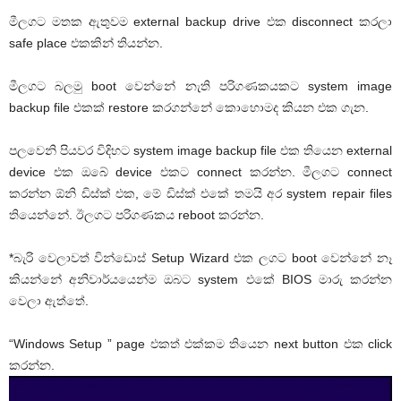
මීලගට මතක ඇතුවම external backup drive එක disconnect කරලා
safe place එකකින් තියන්න.
මීලගට බලමු boot වෙන්නේ නැති පරිගණකයකට system image
backup file එකක් restore කරගන්නේ කොහොමද කියන එක ගැන.
පලවෙනි පියවර විදිහට system image backup file එක තියෙන external
device එක ඔබේ device එකට connect කරන්න. මීලගට connect
කරන්න ඕනි ඩිස්ක් එක, මේ ඩිස්ක් එකේ තමයි අර system repair files
තියෙන්නේ. ඊලගට පරිගණකය reboot කරන්න.
*බැරි වෙලාවත් වින්ඩොස් Setup Wizard එක ලගට boot වෙන්නේ නෑ
කියන්නේ අනිවාර්යයෙන්ම ඔබට system එකේ BIOS මාරු කරන්න
වෙලා ඇත්තේ.
“Windows Setup ” page එකත් එක්කම තියෙන next button එක click
කරන්න.