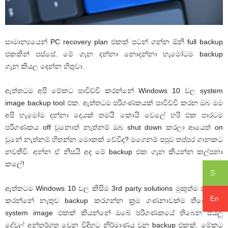
සාමාන්‍යයෙන් PC recovery plan එකක් පටන් ගන්න ඕනි full backup
එකකින් පස්සේ. මේ ගැන දන්නා නොදන්නා හැමෝටම backup
ගැන කියල දෙන්න හිතුවා.
ඇත්තටම අපි මේකට පාවිච්චි කරන්නේ Windows 10 වල system
image backup tool එක. ඇත්තටම පරිගණකයක් පාවිච්චි කරන ඔබ මම
අපි හැමෝම දන්නා දෙයක් තමයි කොයි වෙලේ හරි එක පාරටම
පරිගණකය off වුනොත් නැත්නම් ඔබ shut down කරලා ආයෙත් on
වුනේ නැත්නම් හිතන්න මොකක් වේවිද? මගෙනම් පපුව තප්පර ගානකට
නවතීවි. අන්න ඒ නිසයි අද මේ backup එක ගැන කියන්න කල්පනා
කලේ!
සිං
ඇත්තටම Windows 10 වල කිසිම 3rd party solutions මුකුත්ම පාවිච්චි
En
කරන්නේ නැතුව backup කරගන්න ක්‍රම ගණනාවක්ම තියෙනවා.
system image එකක් කියන්නේ ඔබේ පරිගණකයේ තිබෙන සියලු
දේවල් අන්තර්ගත වෙන විදිහට නිර්මාණය වුන backup එකක්. මේකට