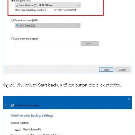
මීලගට තියෙන්නේ Start backup කියන button එක click කරන්න.