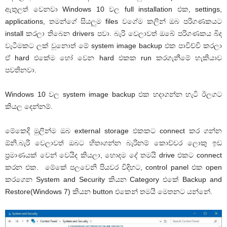
ඇතුලත් වෙනවා Windows 10 වල full installation එක, settings,
applications, තමන්ගේ සියලුම files වගේම කලින් ඔබ පරිගණකයට
install කරලා තිබෙන drivers පවා. බැරි වෙලාවත් ඔබේ පරිගණකය බිද
වැටීමකට ලක් වුනොත් මේ system image backup එක පාවිච්චි කරලා
ඒ hard එකේම හෝ වෙන hard එකක run කරගැනීමේ හැකියාව
පවතිනවා.
Windows 10 වල system image backup එක හදාගන්න හැටි ඊලගට
කියල දෙන්නම්.
මේකෙදි මුලින්ම ඔබ external storage එකකට connect කර ගන්න
ඕනි.බැරි වෙලාවත් ඔබට හිතාගන්න බැරිනම් කොච්චර ලොකු ඉඩ
ප්‍රමාණයක් වෙන් වෙයිද කියලා, හොදම දේ තමයි drive එකට connect
කරන එක. මේකේ පලවෙනි පියවර විදිහට, control panel එක open
කරගෙන System and Security කියන Category එකේ Backup and
Restore(Windows 7) කියන button එකෙන් තමයි මෙතනට යන්නේ.