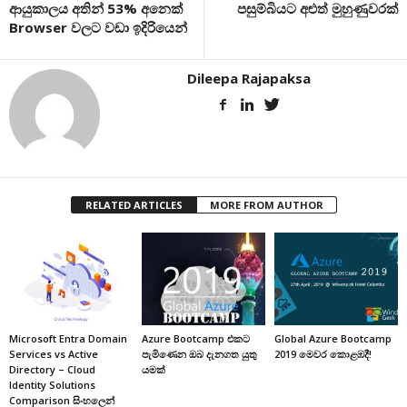
ආයුකාලය අතින් 53% අනෙක්
පසුම්බියට අළුත් මුහුණුවරක්
Browser වලට වඩා ඉදිරියෙන්
Dileepa Rajapaksa
RELATED ARTICLES
MORE FROM AUTHOR
Microsoft Entra Domain
Azure Bootcamp එකට
Global Azure Bootcamp
Services vs Active
පැමිණෙන ඔබ දැනගත යුතු
2019 මෙවර කොළඹදී!
Directory – Cloud
යමක්
Identity Solutions
Comparison සිංහලෙන්