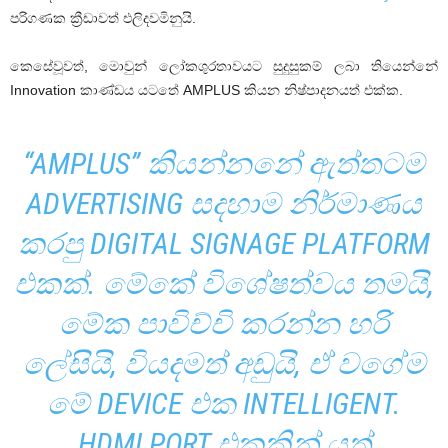
පරිගණක ක්‍රීඩාවත් එලිදවමිනුයි.
කෙසේවූවත්, මොවුන් ලෝකශුරතාවයට සුදුසුකම් ලබා තියෙන්නේ
Innovation කාණ්ඩය යටතේ AMPLUS කියන නිෂ්පාදනයත් එක්ක.
“AMPLUS” කියන්නනේ ඇත්තටම
ADVERTISING සදහාම නිර්මාණය
කරපු DIGITAL SIGNAGE PLATFORM
එකක්. මේකේ විශේෂත්වය තමයි,
මේක පාවිච්චි කරන්න හරි
ලේසියි, වියදමත් අඩුයි, ඒ වගේම
මේ DEVICE එක INTELLIGENT.
HDMI PORT එකකින් යුත්