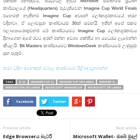
එක්සත් ජනපදයේ, සියැටෙල් නුවර Microsoft සමාඟමේ ප්‍රධාන
කාර්යාලයේ (Headquarters) පැවැත්වෙන Imagine Cup World Finals
එහෙමත් නැතිනම් Imagine Cup අවසන් ලෝකශූරතාවයේ තරග
වදිනවා. ඒ ලොවපුරා කණ්ඩායම් 30ක් සමඟයි. ඉතින් අපේ එකම
බලාපොරොතුවනම් මේ කණ්ඩායමට Imagine Cup ලෝකශූරතාවය
දිනාගෙන අපේ රටට අරන් එන්න අවශ්‍ය ශක්තිය හා ධෛරය ලැබෙන්න
කියලයි. Bit Masters කණ්ඩායමට WindowsGeek කණ්ඩායමේ උණුසුම්
සුභ පැතුම්.
තරග වදින අනෙකුත් රටවල කණ්ඩායම් පිළිබඳ දැනගන්න
TAGS
IC SL
IMAGINE CUP SL
IMAGINE CUP SRI LANKA
IMAGINE SL
INNOVATION SRI LANKA
MICROSOFT IMAGINECUP
MICROSOFT SRI LANKA
Facebook
Twitter
Previous article
Next article
Edge Browserය බැටරි
Microsoft Wallet- ඔබේ මුදල්