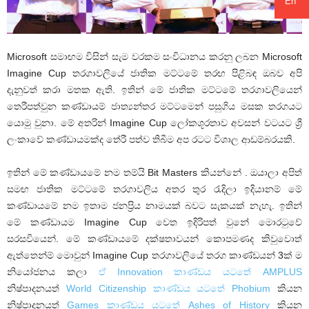
En
Microsoft සමාඟම විසින් සැම වරකම සංවිධානය කරනු ලබන Microsoft
Imagine Cup තරගාවලියේ ජාතික මට්ටමේ තරඟ පිළිබඳ ඔබව අපි
දැනුවත් කරා මතක ඇති. ඉතින් මේ ජාතික මට්ටමේ තරගාවලියෙන්
තෙරීපත්වුන කණ්ඩායම් ජාත්‍යන්තර මට්ටමෙන් පසුගිය මසක තරගයට
යොමු වුනා. මේ අතරින් Imagine Cup ලෝකශූරතාව අවසන් වටයට ශ්‍රී
ලංකාවේ කණ්ඩායමක්ද තේරී පත්ව තිබීම අප රටට විශාල ආඩම්බරයකි.
ඉතින් මේ කණ්ඩායමේ නම තම්යි Bit Masters කියන්නේ . ඔයාලා අපිත්
සමඟ ජාතික මට්ටමේ තරගාවලිය අතර තුර රැදිලා ඉදියානම් මේ
කණ්ඩායමේ නම ඉතාම ජනප්‍රිය නාමයක් බවට සැකයක් නැහැ. ඉතින්
මේ කණ්ඩායම Imagine Cup වෙත ඉදිරිපත් වුනේ මොරටුවේ
සරසවියෙන්. මේ කණ්ඩායමේ දක්ෂතාවයන් කොපමණද කිවුවොත්
ඇත්තෙන්ම් මොවුන් Imagine Cup තරගාවලියේ තරග කාණ්ඩයන් 3ක් ම
නියෝජනය කලා
ඒ Innovation කාණ්ඩය යටතේ AMPLUS
නිෂ්පාදනයත්
World Citizenship කාණ්ඩය යටතේ Phobium
කියන
නිෂ්පාදනයත්
Games කාණ්ඩය යටතේ Ashes of History
කියන