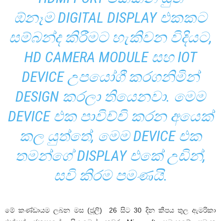
ඕනෑම DIGITAL DISPLAY එකකට
සම්බන්ද කිරීමට හැකිවන විදියට,
HD CAMERA MODULE සහ IOT
DEVICE උපයෝගී කරගනිමින්
DESIGN කරලා තියෙනවා. මෙම
DEVICE එක පාවිච්චි කරන අයෙක්
කල යුත්තේ, මෙම DEVICE එක
තමන්ගේ DISPLAY එකේ උඩින්,
සවි කිරම පමණයි.
මේ කණ්ඩායම ලබන මස (ජූලි) 26 සිට 30 දින කීපය තුල ඇමරිකා