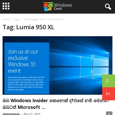
Home
Tags
Posts tagged with "Lumia 950 XL"
Tag: Lumia 950 XL
සිං
En
ඔබ Windows Insider කෙනෙක් ද?එසේ නම් මෙන්න
ඔබටත් Microsoft ...
Anonymous
-
Nov 21, 2015
0