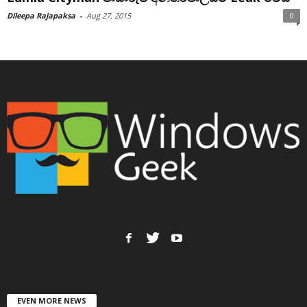
Dileepa Rajapaksa
-
Aug 27, 2015
0
EVEN MORE NEWS