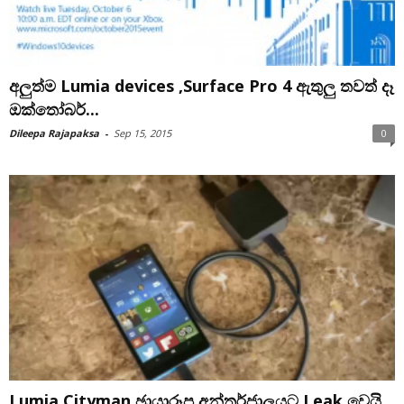
අලුත්ම Lumia devices ,Surface Pro 4 ඇතුලු තවත් දෑ
ඔක්තෝබර්...
Dileepa Rajapaksa
-
Sep 15, 2015
0
Lumia Cityman ඡායාරූප අන්තර්ජාලයට Leak වෙයි