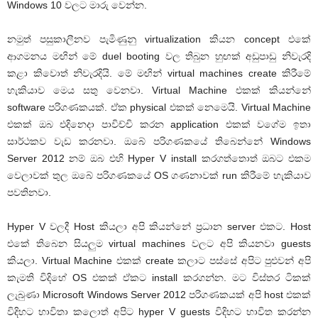
Windows 10 වලට මාරු වෙන්න.
නමුත් පසුකාලීනව පැමිණුනු virtualization කියන concept එකේ
ආගමනය මඟින් මේ duel booting වල තිබුන හුඟක් අඩුපාඩු නිවැරදි
කළා කිවොත් නිවැරදියි. මේ මඟින් virtual machines create කිරීමේ
හැකියාව මෙය සතු වෙනවා. Virtual Machine එකක් කියන්නේ
software පරිගණකයක්. ඒක physical එකක් නෙමෙයි. Virtual Machine
එකක් ඔබ එදිනෙදා පාවිච්චි කරන application එකක් වගේම ඉතා
සාර්ථකව වැඩ කරනවා. ඔබේ පරිගණකයේ තිබෙන්නේ Windows
Server 2012 නම් ඔබ එහි Hyper V install කරගත්තොත් ඔබට එකම
වෙලාවක් තුල ඔබේ පරිගණකයේ OS ගණනාවක් run කිරීමේ හැකියාව
පවතිනවා.
Hyper V වලදී Host කියලා අපි කියන්නේ ප්‍රධාන server එකට. Host
එකේ තිබෙන සියලුම virtual machines වලට අපි කියනවා guests
කියලා. Virtual Machine එකක් create කලාට පස්සේ අපිට පුළුවන් අපි
කැමති විදිහේ OS එකක් ඒකට install කරගන්න. මට විස්තර ටිකක්
ලැබුණා Microsoft Windows Server 2012 පරිගණකයක් අපි host එකක්
විදිහට භාවිතා කලොත් අපිට hyper V guests විදිහට භාවිත කරන්න