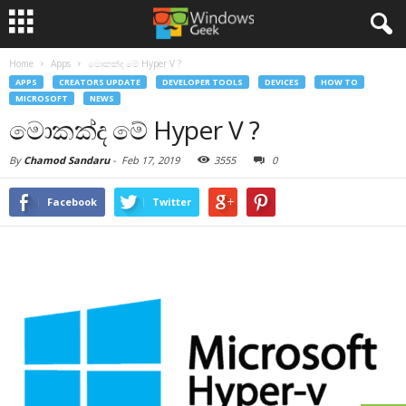
Home
Apps
මොකක්ද මේ Hyper V ?
APPS
CREATORS UPDATE
DEVELOPER TOOLS
DEVICES
HOW TO
MICROSOFT
NEWS
මොකක්ද මේ Hyper V ?
By
Chamod Sandaru
-
Feb 17, 2019
3555
0
Facebook
Twitter