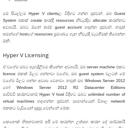
මේ සියල්ලම Hyper V clientsල විදිහට ගන්න පුළුවන්. ඔබ Guest
System එකක් create කරද්දී resources නිවැරදිව allocate කරන්නට
අවශ්‍යයි. ඔබට ඕනේ තරම් guest account හදන්න පුළුවන්. නමුත්
තමන්ගේ hostගේ resources ප්‍රමාණය ගැන නිවැරදි වැටහීමක් තිබෙන්න
ඕනි.
Hyper V Licensing
ඒ වගේම ඔබට පැහැදිලිවම කියන්න අවශ්‍යයි, ඔබ server machine එකට
licence එකක් මිලට ගන්නවා වගේම, ඔබ guest system වලටත් මේ
වගේම මිලට ගන්න අවශ්‍ය වෙනවා. නමුත් ඔබ Windows Server 2012
හෝ Windows Server 2012 R2 Datacenter Editions
පාවිච්චි කරනවානම් Hyper V host විදිහට ඔබට unlimited number of
virtual machines හදාගන්න පුළුවන්. සාමාන්යෙන් විශාල network
එකකට වැඩියෙන් සුදුසු වෙන්නේ මේක.
කෙනෙක් හිතනවානම් අපි මේ කරන්න උත්සහ කරන දේ සාර්ථකයි