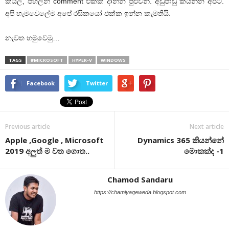
කියල, පහලින් comment එකක් දාන්න පුළුවන්. අඩුපාඩු කියන්න අපිට.
අපි හැමවෙලේම අපේ රසිකයෝ එක්ක ඉන්න කැමතියි.
නැවත හමුවෙමු…
TAGS
#MICROSOFT
HYPER-V
WINDOWS
Facebook
Twitter
Previous article
Next article
Apple ,Google , Microsoft
Dynamics 365 කියන්නේ
2019 අලුත් ම වත ගොත..
මොකක්ද -1
Chamod Sandaru
https://chamiyageweda.blogspot.com