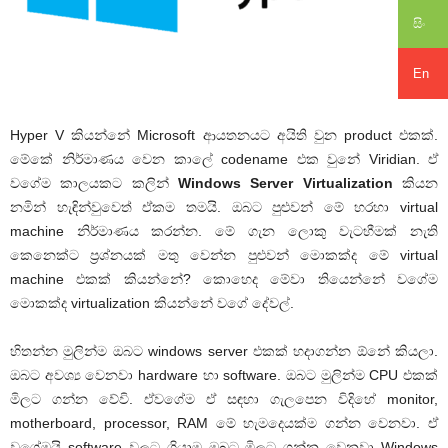
සිං
En
Hyper V කියන්නේ Microsoft ආයතනයට අයිති වුන product එකක්.
මේකේ නිර්මාණය වෙන කාලේ codename එක වුනේ Viridian. ඒ
වගේම කාලයකට කලින්
Windows Server Virtualization
කියන
නමින් හැඳින්වුවෙත් ඒකම තමයි. ඔබට පුළුවන් මේ හරහා virtual
machine නිර්මාණය කරන්න. මේ ගැන ලොකු වැටහීමක් නැති
කෙනෙක්ට ප්‍රශ්නයක් මතු වෙන්න පුළුවන් මොකක්ද මේ virtual
machine එකක් කියන්නේ? කොහෙද මේවා තියෙන්නේ වගේම
මොකක්ද virtualization කියන්නේ වගේ දේවල්.
හිතන්න මුලින්ම ඔබට windows server එකක් හදාගන්න ඕනේ කියලා.
ඔබට අවශ්‍ය වෙනවා hardware හා software. ඔබට මුලින්ම CPU එකක්
මිලට ගන්න වේවි. ඒවගේම ඒ සඳහා ගැලපෙන විදිහේ monitor,
motherboard, processor, RAM මේ හැමදෙයක්ම ගන්න වෙනවා. ඒ
වගේමයි software වලට ගියාම ඔබට මිලට ගන්න වෙනවා Windows