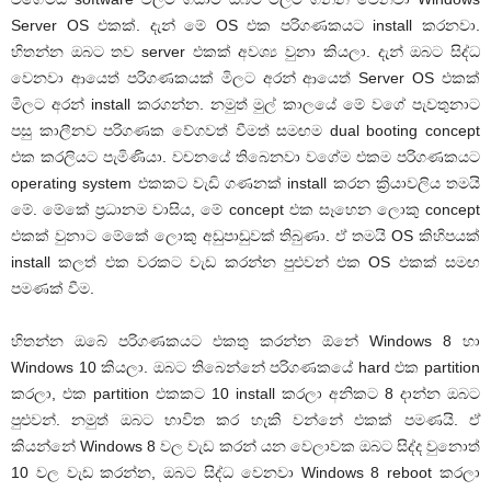
Server OS එකක්. දැන් මේ OS එක පරිගණකයට install කරනවා.
හිතන්න ඔබට තව server එකක් අවශ්‍ය වුනා කියලා. දැන් ඔබට සිද්ධ
වෙනවා ආයෙත් පරිගණකයක් මිලට අරන් ආයෙත් Server OS එකක්
මිලට අරන් install කරගන්න. නමුත් මුල් කාලයේ මේ වගේ පැවතුනාට
පසු කාලීනව පරිගණක වේගවත් වීමත් සමඟම dual booting concept
එක කරලියට පැමිණියා. වචනයේ තිබෙනවා වගේම එකම පරිගණකයට
operating system එකකට වැඩි ගණනක් install කරන ක්‍රියාවලිය තමයි
මේ. මේකේ ප්‍රධානම වාසිය, මේ concept එක සෑහෙන ලොකු concept
එකක් වුනාට මේකේ ලොකු අඩුපාඩුවක් තිබුණා. ඒ තමයි OS කිහිපයක්
install කලත් එක වරකට වැඩ කරන්න පුළුවන් එක OS එකක් සමඟ
පමණක් වීම.
හිතන්න ඔබේ පරිගණකයට එකතු කරන්න ඕනේ Windows 8 හා
Windows 10 කියලා. ඔබට තිබෙන්නේ පරිගණකයේ hard එක partition
කරලා, එක partition එකකට 10 install කරලා අනිකට 8 දාන්න ඔබට
පුළුවන්. නමුත් ඔබට භාවිත කර හැකි වන්නේ එකක් පමණයි. ඒ
කියන්නේ Windows 8 වල වැඩ කරන් යන වෙලාවක ඔබට සිද්ද වුනොත්
10 වල වැඩ කරන්න, ඔබට සිද්ධ වෙනවා Windows 8 reboot කරලා