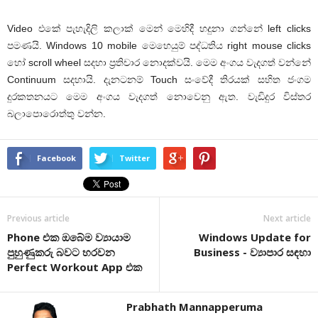
Video එකේ පැහැදිලි කලාක් මෙන් මෙහිදී හදුනා ගන්නේ left clicks
පමණයි. Windows 10 mobile මෙහෙයුම් පද්ධතිය right mouse clicks
හෝ scroll wheel සදහා ප්‍රතිචාර නොදක්වයි. මෙම අංගය වැදගත් වන්නේ
Continuum සදහායි. දැනටනම් Touch සංවේදී තිරයක් සහිත ජංගම
දුරකතනයට මෙම අංගය වැදගත් නොවෙනු ඇත. වැඩිදුර විස්තර
බලාපොරොත්තු වන්න.
Facebook
Twitter
Previous article
Next article
Phone එක ඔබේම ව්‍යායාම
Windows Update for
පුහුණුකරු බවට හරවන
Business - ව්‍යාපාර සඳහා
Perfect Workout App එක
Prabhath Mannapperuma