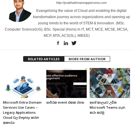
http://prabhathmannapperuma.com
Evangelizing the value of Cloud and enabling the digital
transformation journey across organizations and opening up
young minds to the world of STEM & Innovation. (MSc.
Computer Science(UG), BSc. Special (Hons) in IT, MCT, MCE, MCSE, MCSA,
MCP, MTA, ACS(SL), MIEEE)
RELATED ARTICLES
MORE FROM AUTHOR
Microsoft Entra Domain
සාර්ථක event එකක රහස
අපේ කාලයට උචිත
Services Use Cases –
‌Microsoft Teams ගැන
Legacy Applications
කථා කරමු
Cloud වල Deploy කරන
ආකාරය