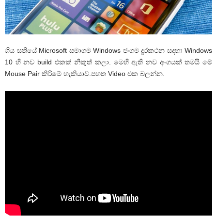
ගිය සතියේ Microsoft සමාගම Windows ජංගම දුරකථන සදහා Windows
10 හි නව build එකක් නිකුත් කලා. මෙහි ඇති නව අංගයක් තමයි මේ
Mouse Pair කිරීමේ හැකියාව.පහත Video එක බලන්න.