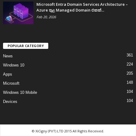
Microsoft Entra Domain Services Architecture –
Azure තුළ Managed Domain එකක්...
Feb 20, 2026
POPULAR CATEGORY
361
News
224
Windows 10
205
Apps
148
Microsoft
104
Windows 10 Mobile
104
Devices
© XiCigny (PVT) LTD 2015 All Rights Received.