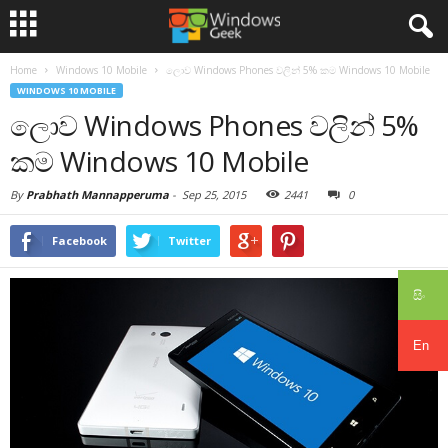
Home
Windows 10 Mobile
ලොව Windows Phones වලින් 5% කම Windows 10 Mobile
WINDOWS 10 MOBILE
ලොව Windows Phones වලින් 5%
කම Windows 10 Mobile
By
Prabhath Mannapperuma
-
Sep 25, 2015
2441
0
Facebook
Twitter
සිං
En