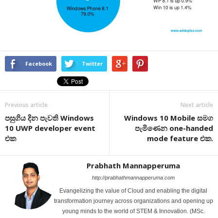
Facebook
Twitter
Previous article
Next article
පසුගිය දින පැවති Windows
Windows 10 Mobile සමග
10 UWP developer event
පැමිණෙන one-handed
එක
mode feature එක.
Prabhath Mannapperuma
http://prabhathmannapperuma.com
Evangelizing the value of Cloud and enabling the digital
transformation journey across organizations and opening up
young minds to the world of STEM & Innovation. (MSc.