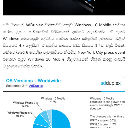
මේ මාසයේ AdDuplex වාර්තාවට අනුව Windows 10 Mobile භාවිතා
කරන උපංග සංඛ්‍යාවෙහි වර්ධනයක් දක්නට ලැබෙනවා. ඒ දැනට
Windows මෙහෙයුම් පද්ධතිය භාවිතා කරන සම්පූර්ණ දුරකථන වලින්
සියයයට 4.7 ලෙසින්. ඒ පසුගිය මාසයට වඩා සියයට 1.4ක වැඩි වීමක්.
ඔක්තෝම්බර් 6 වෙනිදා පැවැත්වීමට නියමිත New York City press event
එකෙන් පසුව Windows 10 Mobile නිලවශයෙන් නිකුත් කරනු ඇතැයි
බලාපොරොත්තු වනවා.