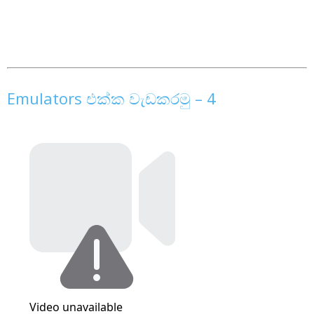
Emulators එක්ක වැඩකරමු – 4