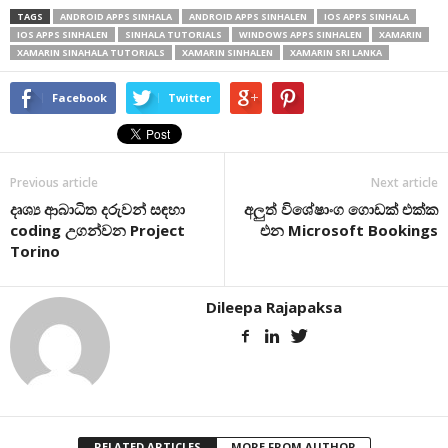
TAGS
ANDROID APPS SINHALA
ANDROID APPS SINHALEN
IOS APPS SINHALA
IOS APPS SINHALEN
SINHALA TUTORIALS
WINDOWS APPS SINHALEN
XAMARIN
XAMARIN SINAHALA TUTORIALS
XAMARIN SINHALEN
XAMARIN SRI LANKA
Facebook
Twitter
Previous article
Next article
දෘශ්‍ය ආබාධිත දරුවන් සඳහා
අලුත් විශේෂාංග ගොඩක් එක්ක
coding උගන්වන Project
එන Microsoft Bookings
Torino
Dileepa Rajapaksa
RELATED ARTICLES
MORE FROM AUTHOR