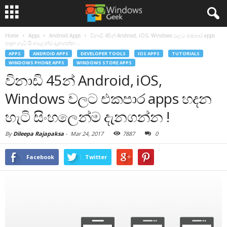
Home
Apps
Android Apps
විනාඩි 45න් Android, iOS, Windows වලට එකපාර apps
හදන හැටි සිංහලෙන්ම දැනගන්න...
APPS
ANDROID APPS
DEVELOPER TOOLS
IOS APPS
TUTORIALS
WINDOWS PHONE APPS
WINDOWS STORE APPS
විනාඩි 45න් Android, iOS,
Windows වලට එකපාර apps හදන
හැටි සිංහලෙන්ම දැනගන්න !
By
Dileepa Rajapaksa
-
Mar 24, 2017
7887
0
Facebook
Twitter