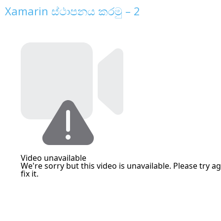
Xamarin ස්ථාපනය කරමු – 2