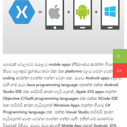
සිං
ගොඩක් වෙලාවට ඔයාලට mobile apps නිර්මාණය කරන්න ගියාම
En
තියම ලොකුම ප්‍රශ්ණය තමා එක එක platforms වලට වෙන වෙනම
coding කරන්න ඉගන්න ගන්න වෙන එක. ඔයාට Android apps හදන්න
ඔනි නම් ඔයා Java programming language එකක්ත් එක්ක Android
Studio IDE එක පාවිච්චි කරන හැටි ගැනත්, Apple iOS apps හදන්න
Objective-C/Swift programming languages එක එක්ක XCode IDE
එක පාවිච්චි කරන හැටිගැනත් Windows Apps හදන්න ගියාම C#
Programming language එක එක්ක Visual Studio පාවිච්චි කරන
හැටිගැනත් වෙන වෙනම ඉගන්න ගන්න ඔනි. ඉතින් මේ ඔකෝටම
විසදුමක් විදියට ඔයාට ඔයා කැමති Mobile App එකක් Android, iOS,