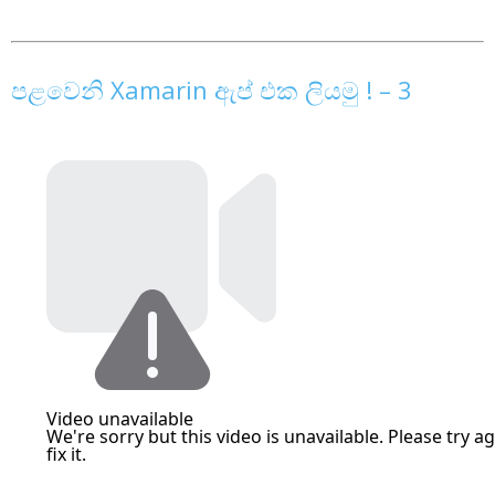
පළවෙනි Xamarin ඇප් එක ලියමු ! – 3