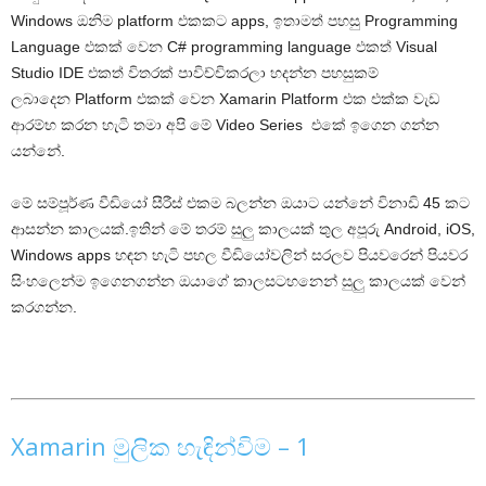
Windows ඔනිම platform එකකට apps, ඉතාමත් පහසු Programming
Language එකක් වෙන C# programming language එකත් Visual
Studio IDE එකත් විතරක් පාවිච්චිකරලා හදන්න පහසුකම්
ලබාදෙන Platform එකක් වෙන Xamarin Platform එක එක්ක වැඩ
ආරම්භ කරන හැටි තමා අපි මේ Video Series එකේ ඉගෙන ගන්න
යන්නේ.
මේ සම්පූර්ණ වීඩියෝ සීරීස් එකම බලන්න ඔයාට යන්නේ විනාඩි 45 කට
ආසන්න කාලයක්.ඉතින් මේ තරම් සුලු කාලයක් තුල අපූරු Android, iOS,
Windows apps හඳන හැටි පහල වීඩියෝවලින් සරලව පියවරෙන් පියවර
සිංහලෙන්ම ඉගෙනගන්න ඔයාගේ කාලසටහනෙන් සුලු කාලයක් වෙන්
කරගන්න.
Xamarin මුලික හැඳින්විම – 1