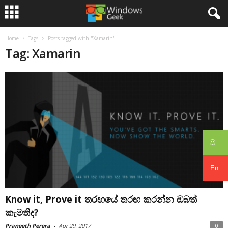
Home
Tags
Posts tagged with "Xamarin"
Tag: Xamarin
සිං
En
Know it, Prove it තරඟයේ තරඟ කරන්න ඔබත්
කැමතිද?
Praneeth Perera
-
Apr 29, 2017
0