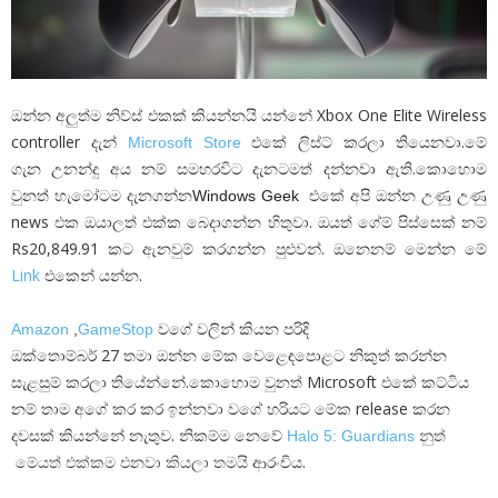
ඔන්න අලුත්ම නිව්ස් එකක් කියන්නයි යන්නේ Xbox One Elite Wireless
controller දැන්
එකේ ලිස්ට් කරලා තියෙනවා.මේ
Microsoft Store
ගැන උනන්දු අය නම් සමහරවිට දැනටමත් දන්න
ඇති.කොහොම
වා
වුනත් හැමෝටම දැනගන්න
එකේ අපි ඔන්න උණු උණු
Windows Geek
news එක ඔයාලත් එක්ක බෙදාගන්න හිතුවා. ඔයත් ගේම් පිස්සෙක් නම්
Rs20,849.91 කට ඇනවුම් කරගන්න පුළුවන්. ඔනෙනම් මෙන්න මේ
Link
එකෙන් යන්න.
වගේ වලින් කියන පරිදි
Amazon
,
GameStop
ඔක්තොම්බර් 27 තමා ඔන්න මේක වෙළෙඳපොළට නිකුත් කරන්න
සැළසුම් කරලා තියේන්නේ.කොහොම වුනත් Microsoft එකේ කට්ටිය
නම් තාම අගේ කර කර ඉන්නවා වගේ හරියට මේක release කරන
දවසක් කියන්නේ නැතුව. නිකම්ම නෙවේ
Halo 5: Guardians
නුත්
ආරංචිය.
මේයත් එක්කම එනවා කියලා තමයි