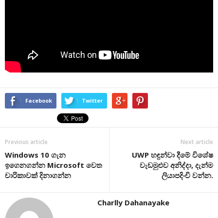
Facebook
Twitter
Previous article
Next article
Windows 10 ගැන
UWP හඳුන්වා දීමේ විශේෂ
ඉගෙනගන්න Microsoft වෙත
වැඩමුළුව අනිද්දා, දැන්ම
චාරිකාවක් දිනාගන්න
ලියාපදිංචි වන්න.
Charlly Dahanayake