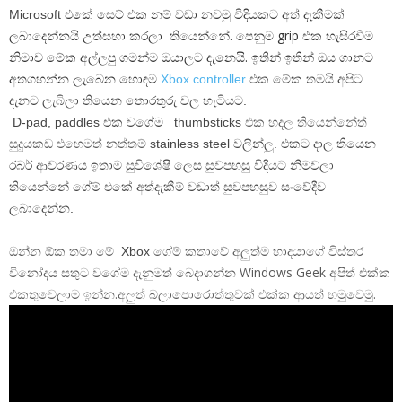
එකේ සෙට් එක න
වඩා නවමු විදියකට අත් දැකීමක්
Microsoft
ම්
ලබාදෙන්නයි උත්සහා කරලා තියෙන්නේ. පෙනුම grip එක හැසිරවීම
නිමාව මේක අල්ලපු ගමන්ම ඔයාලට දැනෙයි. ඉතින් ඉතින් ඔය ගානට
අතගහන්න ලැබෙන හොඳම
Xbox controller
එක මේක තමයි අපිට
දැනට ලැබිලා තියෙන තොරතුරු වල හැටියට.
එක හදල තියෙන්නේත්
D-pad, paddles එක වගේම thumbsticks
සුදුයකඩ එහෙමත් නත්තම්
stainless steel වලින්ලු. එකට දාල තියෙන
රබර් ආවරණය ඉතාම සුවිශේෂි ලෙස සුවපහසු විදියට නිමවලා
තියෙන්නේ ගේම් එකේ අත්දැකීම් වඩාත් සුවපහසුව සංවේදීව
ලබාදෙන්න.
ඔන්න ඕක තමා මේ
ගේම් කතාවේ අලුත්ම හාදයාගේ විස්තර
Xbox
විනෝදය සතුට වගේම දැනුමත් බෙදාගන්න Windows Geek අපිත් එක්ක
එකතුවෙලාම ඉන්න.අලුත් බලාපොරොත්තුවක් එක්ක ආයත් හමුවෙමු.