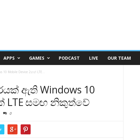
APPS
GAMES
PODCAST
LIVE
OUR TEAM
 10 Mobile Device 2කක් LTE...
රයක් ඇති Windows 10
ක් LTE සමඟ නිකුත්වේ
0
r