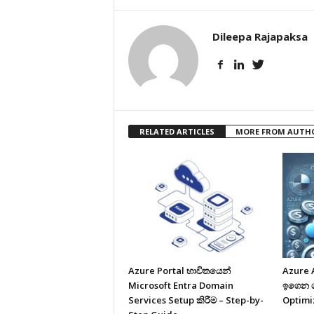
Dileepa Rajapaksa
RELATED ARTICLES
MORE FROM AUTH
Azure Portal භාවිතයෙන්
Azure 
Microsoft Entra Domain
ඉගෙන ගම
Services Setup කිරීම – Step-by-
Optimi