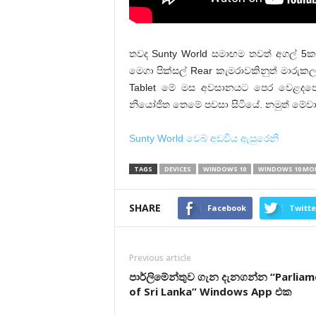
තවද Sunty World සමාඟම තවත් අගල් 5ක 
මෙගා පික්සල් Rear කැමරාවකිනුත් මාරු
Tablet මේ මස අවසානයට පෙර වෙළදපො
නියෝජිත තෙමේ පවසා සිටියේ. නමුත් මේව
Sunty World වෙබ් අඩවිය ඇසුරෙනි
TAGS
DEVICES
WINDOWS 10
WINDOWS 10 MOBI
SHARE
Facebook
Twitte
Previous article
පාර්ලිමේන්තුව ගැන දැනගන්න “Parlia
of Sri Lanka” Windows App එක