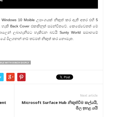
Windows 10 Moible උපාංගයක් නිකුත් කර ඇති අතර එහි 5
කල හැකි Back Cover එකකිනුත් සමන්විතවේ. කෙසේවෙතත් මේ
ලෙන් ලබාගැනීමට හැකිවන බවයි Sunty World සමාඟමේ
ායේ මිලගනන් නම් තවමත් නිකුත් කර නොමැත.
LE WITH 8 INCH DISPLY
r
Next article
ment
Microsoft Surface Hub නිකූත්වීම කල්යයි,
මිල ඉහළ යයි