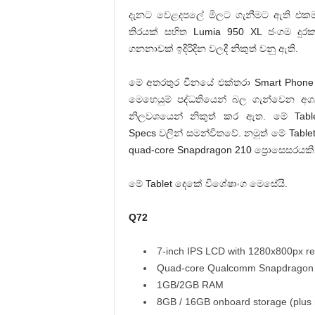
දැනට වෙළදපලේ මිලට ගැනීමට ඇති එකම
තිරයක් සහිත Lumia 950 XL ජංගම දුර
ගනනාවක් ඉදිරිදින වලදී නිකුත් වනු ඇති.
මේ අතරතුර චීනයේ එක්තරා Smart Phone 
මෙහෙයුම් පද්ධතියෙන් බල ගැන්වෙන අගල
නිලවශයෙන් නිකුත් කර ඇත. මේ Ta
Specs වලින් සමන්විතවේ. නමුත් මේ Tab
quad-core Snapdragon 210 ප්‍රොසෙසරයක
මේ Tablet දෙකේ විශේෂාංග මෙසේයි.
Q72
7-inch IPS LCD with 1280x800px re
Quad-core Qualcomm Snapdragon 
1GB/2GB RAM
8GB / 16GB onboard storage (plus