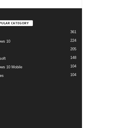
PULAR CATEGORY
361
224
ows 10
205
148
soft
104
ws 10 Mobile
104
es