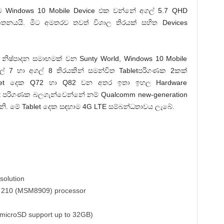
 Windows 10 Mobile Device එක වන්නේ අගල් 5.7 QHD
කතනයයි. මීට අමතරව තවත් විශාල තිරයක් සහිත Devices
නිෂ්පාදන සමාඟමක් වන Sunty World, Windows 10 Mobile
් 7 හා අගල් 8 තිරයකින් සමන්විත Tabletපරිගණක 2කක්
blet දෙක Q72 හා Q82 වන අතර ඉතා ඉහල Hardware
let පරිගණක බලගැන්වෙන්නේ නම් Qualcomm new-generation
ිනි. මේ Tablet දෙක සඳහාම 4G LTE සම්බන්ධතාවය ලැබේ.
solution
210 (MSM8909) processor
 microSD support up to 32GB)