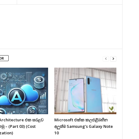
OR
Architecture එක සරළව
Microsoft එක්ක කලඑළිබහින
ු – (Part 03) (Cost
අලුත්ම Samsung’s Galaxy Note
zation)
10