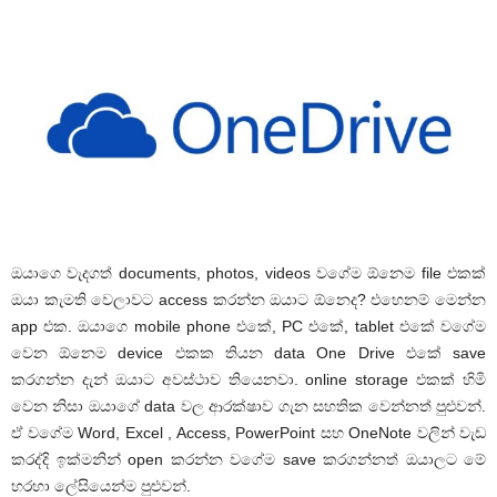
ඔයාගෙ වැදගත් documents, photos, videos වගේම ඕනෙම file එකක්
ඔයා කැමති වෙලාවට access කරන්න ඔයාට ඕනෙද? එහෙනම් මෙන්න
app එක. ඔයාගෙ mobile phone එකේ, PC එකේ, tablet එකේ වගේම
වෙන ඕනෙම device එකක තියන data One Drive එකේ save
කරගන්න දැන් ඔයාට අවස්ථාව තියෙනවා. online storage එකක් හිමි
වෙන නිසා ඔයාගේ data වල ආරක්ෂාව ගැන සහතික වෙන්නත් පුළුවන්.
ඒ වගේම Word, Excel , Access, PowerPoint සහ OneNote වලින් වැඩ
කරද්දි ඉක්මනින් open කරන්න වගේම save කරගන්නත් ඔයාලට මේ
හරහා ලේසියෙන්ම පුළුවන්.