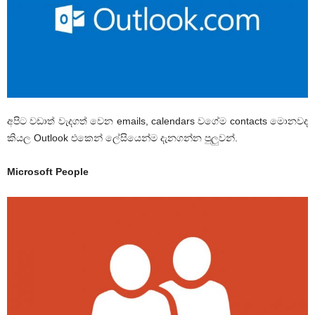
අපිට වඩාත් වැදගත් වෙන emails, calendars වගේම contacts මොනවද
කියල Outlook එකෙන් ලේසියෙන්ම දැනගන්න පුලුවන්.
Microsoft People