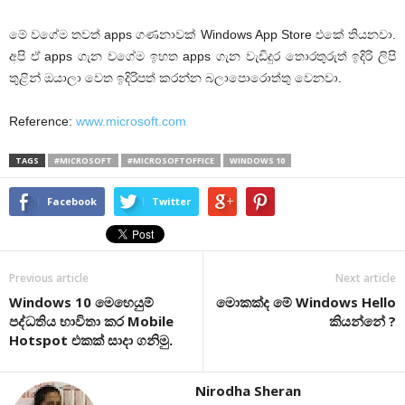
මේ වගේම තවත් apps ගණනාවක් Windows App Store එකේ තියනවා.
අපි ඒ apps ගැන වගේම ඉහත apps ගැන වැඩිදුර තොරතුරුත් ඉදිරි ලිපි
තුළින් ඔයාලා වෙත ඉදිරිපත් කරන්න බලාපොරොත්තු වෙනවා.
Reference:
www.microsoft.com
TAGS
#MICROSOFT
#MICROSOFTOFFICE
WINDOWS 10
Facebook
Twitter
Previous article
Next article
Windows 10 ‍මෙහෙයුම්
මොකක්ද මේ Windows Hello
පද්ධතිය භාවිතා කර Mobile
කියන්නේ ?
Hotspot එකක් සාදා ගනිමු.
Nirodha Sheran