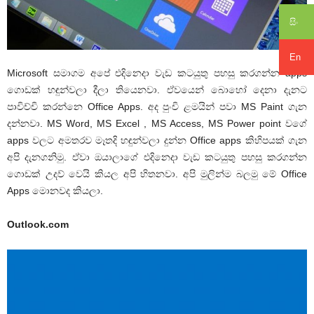
සිං
En
Microsoft සමාගම අපේ එදිනෙදා වැඩ කටයුතු පහසු කරගන්න apps
ගොඩක් හඳුන්වලා දීලා තියෙනවා. ඒවයෙන් බොහෝ දෙනා දැනට
පාවිච්චි කරන්නෙ Office Apps. අද පුංචි ළමයින් පවා MS Paint ගැන
දන්නවා. MS Word, MS Excel , MS Access, MS Power point වගේ
apps වලට අමතරව මෑතදි හඳුන්වලා දුන්න Office apps කිහිපයක් ගැන
අපි දැනගනිමු. ඒවා ඔයාලාගේ එදිනෙදා වැඩ කටයුතු පහසු කරගන්න
ගොඩක් උදව් වෙයි කියල අපි හිතනවා. අපි මුලින්ම බලමු මේ Office
Apps මොනවද කියලා.
Outlook.com