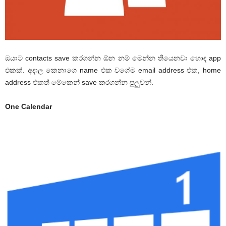
ඔයාට contacts save කරගන්න ඕන නම් මෙන්න තියෙනවා හොඳ app
එකක්. අදාල කෙනාගෙ name එක වගේම email address එක, home
address එකත් මේකෙන් save කරගන්න පුලුවන්.
One Calendar