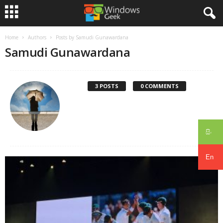
Home
Authors
Posts by Samudi Gunawardana
Samudi Gunawardana
3 POSTS
0 COMMENTS
සිං
En