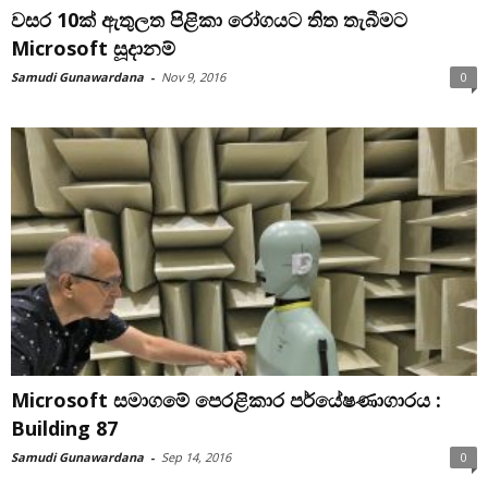
වසර 10ක් ඇතුලත පිළිකා රෝගයට තිත තැබීමට
Microsoft සූදානම්
Samudi Gunawardana
-
Nov 9, 2016
0
Microsoft සමාගමේ පෙරළිකාර පර්යේෂණාගාරය :
Building 87
Samudi Gunawardana
-
Sep 14, 2016
0