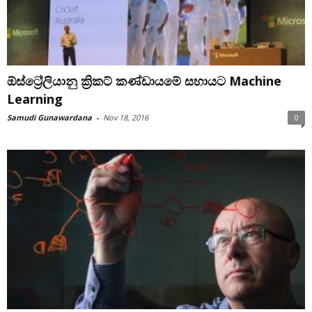
ඕස්ට්‍රේලියානු ක්‍රිකට් කණ්ඩායමේ සහායට Machine
Learning
Samudi Gunawardana
-
Nov 18, 2016
0