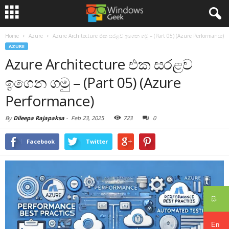
Home
Azure
Azure Architecture එක සරළව ඉගෙන ගමු – (Part 05) (Azure Performance)
AZURE
Azure Architecture එක සරළව
ඉගෙන ගමු – (Part 05) (Azure
Performance)
By
Dileepa Rajapaksa
-
Feb 23, 2025
723
0
Facebook
Twitter
සිං
En