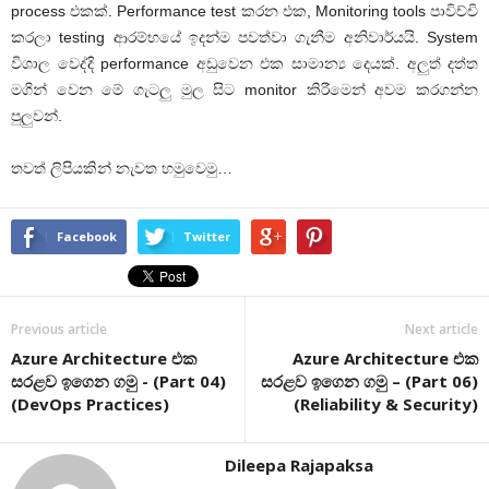
process එකක්. Performance test කරන එක, Monitoring tools පාවිච්චි
කරලා testing ආරම්භයේ ඉදන්ම පවත්වා ගැනීම අනිවාර්යයි. System
විශාල වෙද්දි performance අඩුවෙන එක සාමාන්‍ය දෙයක්. අලුත් දත්ත
මගින් වෙන මේ ගැටලු මුල සිට monitor කිරීමෙන් අවම කරගන්න
පුලුවන්.
තවත් ලිපියකින් නැවත හමුවෙමු…
Facebook
Twitter
Previous article
Next article
Azure Architecture එක
Azure Architecture එක
සරළව ඉගෙන ගමු - (Part 04)
සරළව ඉගෙන ගමු – (Part 06)
(DevOps Practices)
(Reliability & Security)
Dileepa Rajapaksa