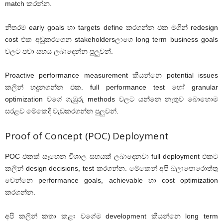
match කරන්න.
නිතරම early goals හා targets define කරගන්න එක මගින් redesign
cost එක අඩුකරගෙන stakeholdersලාගෙ long term business goals
වලට පවා සහය ලබාදෙන්න පුලුවන්.
Proactive performance measurement කියන්නෙ potential issues
කලින් හදුනගන්න එක. full performance test හෝ granular
optimization වගේ ගැඹුරු methods වලට යන්නෙ නැතුව බොහොම
සරළව මේකෙදි වැඩකරගන්න පුලුවන්.
Proof of Concept (POC) Deployment
POC එකක් සෑහෙන විශාල සහයක් ලබාදෙනවා full deployment එකට
කලින් design decisions, test කරගන්න. මේකෙන් අපි බලාපොරොත්තු
වෙන්නෙ performance goals, achievable හා cost optimization
කරගන්න.
අපි කලින් කතා කළා වගේම development කියන්නෙ long term