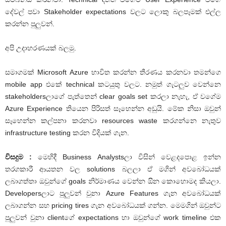
දේවල් පවා Stakeholder expectations වලට ලොකු බලපෑමක් එල්ල
කරන්න පුලුවන්.
අපි උදාහරණයක් බලමු.
සමාගමක් Microsoft Azure භාවිත කරන්න තීරණය කරනවා තමන්ගෙ
mobile app එකේ technical කටයුතු වලට. නමුත් ගැටලුව වෙන්නෙ
stakeholdersලාගේ පැත්තෙන් clear goals set කරලා නැහැ, ඒ වගේම
Azure Experience තියෙන පිරිසත් සෑහෙන්න අඩුයි. මේක නිසා ඔවුන්
සෑහෙන්න කල්පනා කරනවා resources waste කරගන්නෙ නැතුව
infrastructure testing කරන විදියක් ගැන.
විසදුම :
මෙහිදී Business Analystsලා විසින් වෙළදපොළ ඉන්න
තරගකාරී ආයතන වල solutions බලලා ඒ මගින් අවබෝධයක්
ලබාගත්තා ඔවුන්ගේ goals නිර්මාණය වෙන්න ඔින කොහොමද කියලා.
Developersලාට පුලුවන් වුනා Azure Features ගැන අවබෝධයක්
ලබාගන්න සහ pricing tires ගැන අවබෝධයක් ගන්න. මෙමගින් ඔවුන්ට
පුලුවන් වුනා clientගේ expectations හා ඔවුන්ගේ work timeline එක