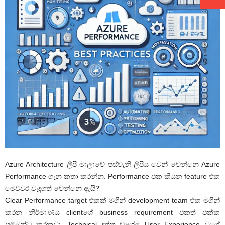
Azure Architecture ලීපි මාලාවේ පස්වැනි ලිපිය වෙන් වෙන්නෙ Azure
Performance ගැන කතා කරන්න. Performance එක කියන feature එක
මෙච්චර වැදගත් වෙන්නෙ ඇයි?
Clear Performance target එකක් මගින් development team එක මගින්
කරන නිර්මාණය clientග‌ේ business requirement එකත් එක්ක
සම්බන්ධ කරනවා. Technical දත්ත වගේම User Experience වගේ