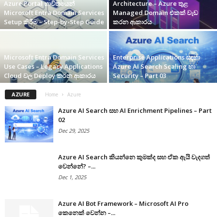
Azure Portal භාවිතයෙන්
Architecture – Azure තුළ
Microsoft Entra Domain Services
Managed Domain එකක් වැඩ
Setup කිරීම – Step-by-Step Guide
කරන ආකාරය
Microsoft Entra Domain Services
Enterprise Applications සඳහා
Use Cases – Legacy Applications
Azure AI Search Scaling හා
Cloud වල Deploy කරන ආකාරය
Security – Part 03
AZURE
Home
Azure
Azure AI Search සහ AI Enrichment Pipelines – Part
02
Dec 29, 2025
Azure AI Search කියන්නෙ කුමක්ද සහ ඒක ඇයි වැදගත්
වෙන්නේ? –...
Dec 1, 2025
Azure AI Bot Framework – Microsoft AI Pro
කෙනෙක් වෙන්න –...