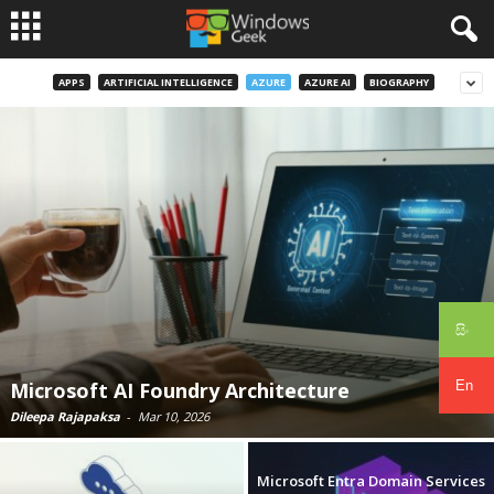
APPS
ARTIFICIAL INTELLIGENCE
AZURE
AZURE AI
BIOGRAPHY
සිං
En
Microsoft AI Foundry Architecture
Dileepa Rajapaksa
-
Mar 10, 2026
Microsoft Entra Domain Services