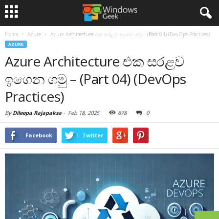
Home
Azure
Azure Architecture එක සරළව ඉගෙන ගමු – (Part 04) (DevOps Practices)
AZURE
Azure Architecture එක සරළව
ඉගෙන ගමු – (Part 04) (DevOps
Practices)
By
Dileepa Rajapaksa
-
Feb 18, 2025
678
0
Facebook
Twitter