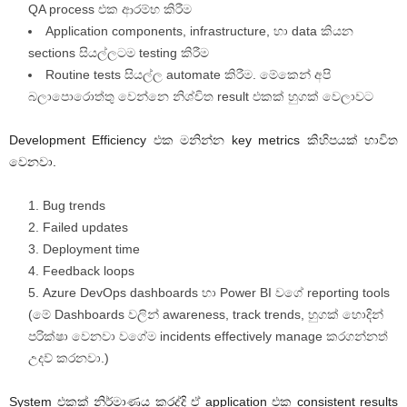
QA process එක ආරම්භ කිරීම
Application components, infrastructure, හා data කියන
sections සියල්ලටම testing කිරීම
Routine tests සියල්ල automate කිරීම. මේකෙන් අපි
බලාපොරොත්තු වෙන්නෙ නිශ්චිත result එකක් හුගක් වෙලාවට
Development Efficiency එක මනින්න key metrics කිහිපයක් භාවිත
වෙනවා.
Bug trends
Failed updates
Deployment time
Feedback loops
Azure DevOps dashboards හා Power BI වගේ reporting tools
(මේ Dashboards වලින් awareness, track trends, හුගක් හොදින්
පරික්ෂා වෙනවා වගේම incidents effectively manage කරගන්නත්
උදව් කරනවා.)
System එකක් නිර්මාණය කරද්දි ඒ application එක consistent results