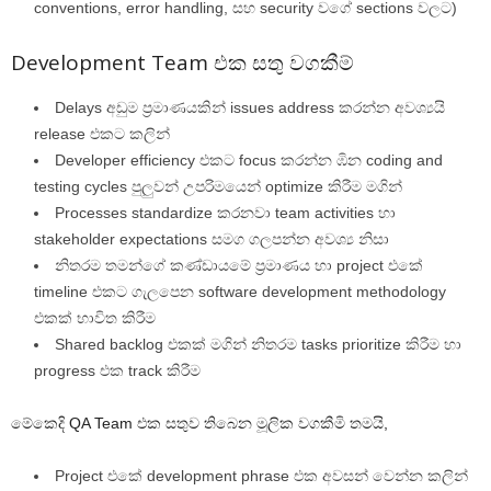
conventions, error handling, සහ security වගේ sections වලට)
Development Team එක සතු වගකීම්
Delays අඩුම ප්‍රමාණයකින් issues address කරන්න අවශ්‍යයි
release එකට කලින්
Developer efficiency එකට focus කරන්න ඹින coding and
testing cycles පුලුවන් උපරිමයෙන් optimize කිරීම මගින්
Processes standardize කරනවා team activities හා
stakeholder expectations සමග ගලපන්න අවශ්‍ය නිසා
නිතරම තමන්ගේ කණ්ඩායමේ ප්‍රමාණය හා project එකේ
timeline එකට ගැලපෙන software development methodology
එකක් භාවිත කිරීම
Shared backlog එකක් මගින් නිතරම tasks prioritize කිරීම හා
progress එක track කිරීම
මේකෙදි QA Team එක සතුව තිබෙන මූලික වගකීමි තමයි,
Project එකේ development phrase එක අවසන් වෙන්න කලින්