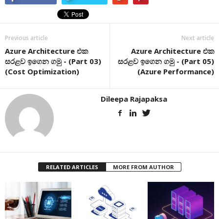
Previous article
Next article
Azure Architecture එක
Azure Architecture එක
සරළව ඉගෙන ගමු - (Part 03)
සරළව ඉගෙන ගමු - (Part 05)
(Cost Optimization)
(Azure Performance)
Dileepa Rajapaksa
RELATED ARTICLES
MORE FROM AUTHOR