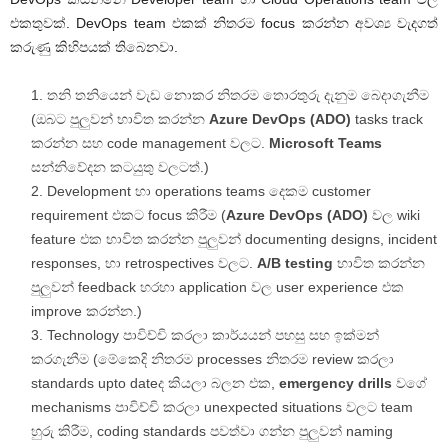
එකතුවක්. DevOps team එකක් නිතරම focus කරන්න අවශ්‍ය වැදගත්
කරුණු කිහිපයක් තිබෙනවා.
තනි තනියෙන් වැඩ නොකර නිතරම තොරතුරු දැනුම බෙදාගැනීම
(ඔබට පුලුවන් භාවිත කරන්න
Azure DevOps (ADO)
tasks track
කරන්න සහ code management වලට.
Microsoft Teams
සන්නිවේදන කටයුතු වලටත්.)
Development හා operations teams දෙකම customer
requirement එකට focus කිරීම (
Azure DevOps (ADO)
වල wiki
feature එක භාවිත කරන්න පුලුවන් documenting designs, incident
responses, හා retrospectives වලට.
A/B testing
භාවිත කරන්න
පුලුවන් feedback හරහා application වල user experience එක
improve කරන්න.)
Technology පාවිච්චි කරලා කාර්යයන් පහසු සහ ඉක්මන්
කරගැනීම (මේකෙදි නිතරම processes නිතරම review කරලා
standards upto dateද කියලා බලන එක,
emergency drills
වගේ
mechanisms පාවිච්චි කරලා unexpected situations වලට team
හුරු කිරීම, coding standards පවත්වා ගන්න පුලුවන් naming