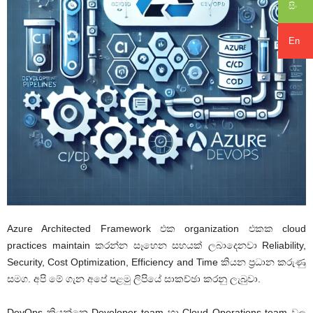
සිං
En
Azure Architected Framework එක organization එකක cloud
practices maintain කරන්න සෑහෙන සහයක් ලබාදෙනවා Reliability,
Security, Cost Optimization, Efficiency and Time කියන ප්‍රධාන කරුණු
සමග. අපි මේ ගැන අපේ පළමු ලිපියේ සාකච්ඡා කරනු ලැබුවා.
DevOps කියන්නෙ Developer team හා Cloud Operations team වල