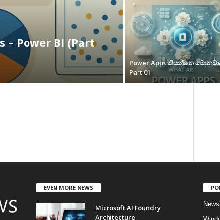
s – Power BI (Part
Power Apps කියන්නෙ මොනවාද
Part 01
EVEN MORE NEWS
PO
News
Microsoft AI Foundry
Architecture
Wind