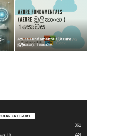
 –
Azure Fundamentals (Azure
මූලිකාංග )- 1 කොටස
PULAR CATEGORY
361
224
ows 10