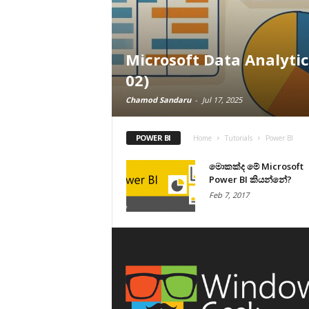
Microsoft Data Analytic
02)
Chamod Sandaru
-
Jul 17, 2025
POWER BI
Home
Tutorials
Power BI
මොකක්ද මේ Microsoft
Power BI කියන්නේ?
Feb 7, 2017