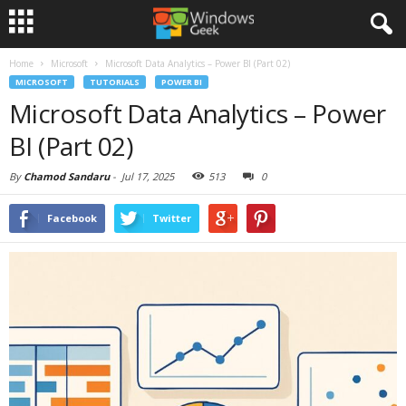
Home
Microsoft
Microsoft Data Analytics – Power BI (Part 02)
MICROSOFT
TUTORIALS
POWER BI
Microsoft Data Analytics – Power
BI (Part 02)
By
Chamod Sandaru
-
Jul 17, 2025
513
0
Facebook
Twitter