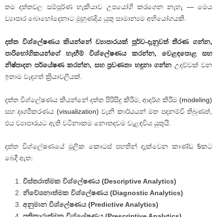
තම දත්තවල සම්පූර්ණ හැකියාව උපයෝගි කරගෙන නැහැ — මෙය
ව්‍යාපාර බොහෝදෙනාට මුහුණදිය යුතු සාමාන්‍යම අභියෝගයකි.
දත්ත විශ්ලේෂණය කියන්නේ ව්‍යාපාරයක් පූර්ව-දැනුවත් තීරණ ගන්න,
පාරිභෝගිකයන්ගේ හැඟීම් විශ්ලේෂණය කරන්න, වෙළඳපොළ සහ
නිෂ්පාදන පර්යේෂණ කරන්න, සහ ප්‍රවණතා හඳුනා ගන්න
උදව්වක් වන
ඉතාම වැදගත් ක්‍රියාවලියක්.
දත්ත විශ්ලේෂණය කියන්නේ දත්ත පිරිසිදු කිරීම, ආදර්ශ කිරීම (modeling)
සහ දෘශ්‍යීකරණය (visualization) වැනි කාර්යයන් මත පදනම්වී තිබුණත්,
එය ව්‍යාපාරයට ඇති වටිනාකම නොතදවම වැළඳවිය යුතුයි.
දත්ත විශ්ලේෂණයේ මූලික කොටස් පහතින් දැක්වෙන කාණ්ඩ 5කට
බෙදී ඇත:
විස්තරාත්මක විශ්ලේෂණය (Descriptive Analytics)
නිවේශනාත්මක විශ්ලේෂණය (Diagnostic Analytics)
අනුමාන විශ්ලේෂණය (Predictive Analytics)
ප්‍රතිකාරාත්මක විශ්ලේෂණය (Prescriptive Analytics)