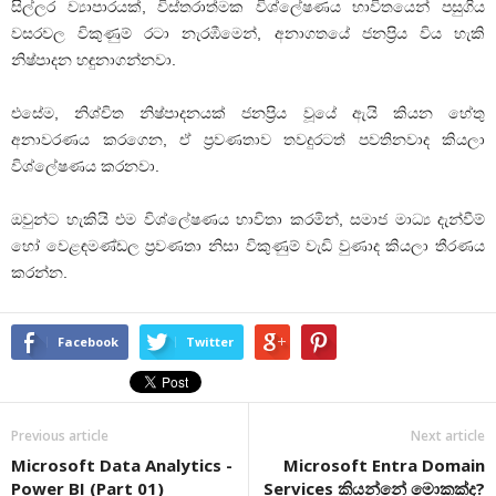
සිල්ලර ව්‍යාපාරයක්, විස්තරාත්මක විශ්ලේෂණය භාවිතයෙන් පසුගිය
වසරවල විකුණුම් රටා නැරඹීමෙන්, අනාගතයේ ජනප්‍රිය විය හැකි
නිෂ්පාදන හඳුනාගන්නවා.
එසේම, නිශ්චිත නිෂ්පාදනයක් ජනප්‍රිය වූයේ ඇයි කියන හේතු
අනාවරණය කරගෙන, ඒ ප්‍රවණතාව තවදුරටත් පවතිනවාද කියලා
විශ්ලේෂණය කරනවා.
ඔවුන්ට හැකියි එම විශ්ලේෂණය භාවිතා කරමින්, සමාජ මාධ්‍ය දැන්වීම්
හෝ වෙළඳමණ්ඩල ප්‍රවණතා නිසා විකුණුම් වැඩි වුණාද කියලා තීරණය
කරන්න.
Facebook
Twitter
Previous article
Next article
Microsoft Data Analytics -
Microsoft Entra Domain
Power BI (Part 01)
Services කියන්නේ මොකක්ද?