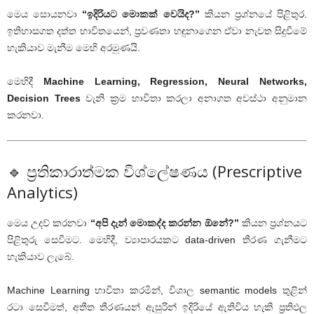
මෙය සොයනවා
“ඉදිරියට මොකක් වෙයිද?”
කියන ප්‍රශ්නයේ පිළිතුර.
ඉතිහාසගත දත්ත භාවිතයෙන්, ප්‍රවණතා හඳුනාගෙන ඒවා නැවත සිදුවීමේ
හැකියාව මැනීම මෙහි අරමුණයි.
මෙහිදී
Machine Learning, Regression, Neural Networks,
Decision Trees
වැනි ක්‍රම භාවිතා කරලා අනාගත අවස්ථා අනුමාන
කරනවා.
🔹 ප්‍රතිකාරාත්මක විශ්ලේෂණය (Prescriptive
Analytics)
මෙය උදව් කරනවා
“අපි දැන් මොකද්ද කරන්න ඕනේ?”
කියන ප්‍රශ්නයට
පිළිතුරු සෙවීමට. මෙහිදී, ව්‍යාපාරයකට data-driven තීරණ ගැනීමට
හැකියාව ලැබේ.
Machine Learning භාවිතා කරමින්, විශාල semantic models තුළින්
රටා සෙවීමත්, අතීත තීරණයන් ඇසුරින් ඉදිරියේ ඇතිවිය හැකි ප්‍රතිඵල