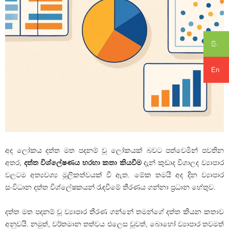
සිං
En
අද ලෝකය දත්ත මත පදනම් වූ ලෝකයක් බවට පත්වෙමින් පවතින
අතර,
දත්ත විශ්ලේෂණය හරහා කතා කියවීම
දැන් කුඩාද විශාලද ව්‍යාපාර
වලටම අත්‍යවශ්‍ය මූලිකත්වයක් වී ඇත. මේක තමයි අද දින ව්‍යාපාර
සංවිධාන දත්ත විශ්ලේෂකයන් රැඳවීමේ තීරණය ගන්නා ප්‍රධාන හේතුව.
දත්ත මත පදනම් වූ ව්‍යාපාර තීරණ ගන්නේ තමන්ගේ දත්ත කියන කතාව
අනුවයි. නමුත්, වර්තමාන තත්වය එලෙස වූවත්, බොහෝ ව්‍යාපාර තවමත්