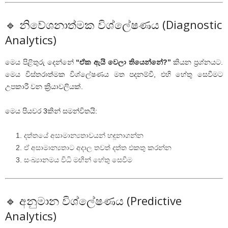
🔹 නිවේශනාත්මක විශ්ලේෂණය (Diagnostic
Analytics)
මෙය පිළිතුරු දෙන්නේ
“ඒක ඇයි වෙලා තියෙන්නේ?”
කියන ප්‍රශ්නයට.
මෙය විස්තරාත්මක විශ්ලේෂණය මත පදනම්වී, එහි හේතු සෙවීමට
උපකාරී වන ක්‍රියාවලියක්.
මෙය පියවර 3කින් සමන්විතයි:
දත්තයේ අසාමාන්‍යතාවයන් හඳුනාගන්න
ඒ අසාමාන්‍යතාට අදාල තවත් දත්ත එකතු කරන්න
සංඛ්‍යානමය විධි මඟින් හේතු සෙවීම
🔹 අනුමාන විශ්ලේෂණය (Predictive
Analytics)