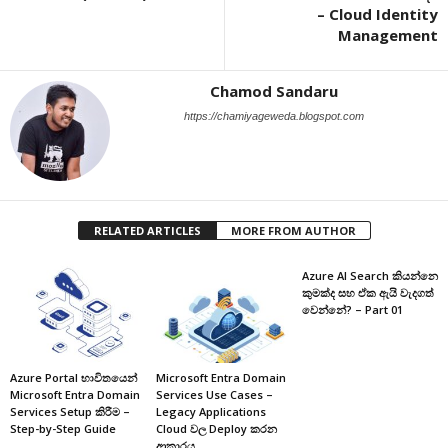
– Cloud Identity
Management
Chamod Sandaru
https://chamiyageweda.blogspot.com
RELATED ARTICLES
MORE FROM AUTHOR
Azure AI Search කියන්නෙ
කුමක්ද සහ ඒක ඇයි වැදගත්
වෙන්නේ? – Part 01
Azure Portal භාවිතයෙන්
Microsoft Entra Domain
Microsoft Entra Domain
Services Use Cases –
Services Setup කිරීම –
Legacy Applications
Step-by-Step Guide
Cloud වල Deploy කරන
ආකාරය