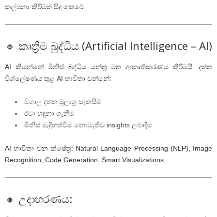
කල්පනා කිරීමත් සිදු කෙරේ.
🔹 කෘත්‍රිම බුද්ධිය (Artificial Intelligence – AI)
AI කියන්නේ මිනිස් බුද්ධිය යන්ත්‍ර මත ආකෘතිකරණය කිරීමයි. දත්ත
විශ්ලේෂණය තුළ AI භාවිතා වන්නේ:
විශාල දත්ත මූලාශ්‍ර සැකසීම
රටා හඳුනා ගැනීම
මිනිස් මැදිහත්වීම නොමැතිව insights ලබාදීම
AI භාවිතා වන ක්ෂේත්‍ර: Natural Language Processing (NLP), Image
Recognition, Code Generation, Smart Visualizations
🔸 උදාහරණය: