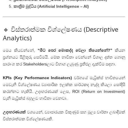
කෘත්‍රිම බුද්ධිය (Artificial Intelligence – AI)
🔹 විස්තරාත්මක විශ්ලේෂණය (Descriptive
Analytics)
මෙය කියවන්නේ,
“මීට පෙර මොකද්ද වෙලා තියෙන්නේ?”
කියන
ප්‍රශ්නයට පිළිතුරු සෙවීමයි. මේක භාවිතා වෙන්නේ විශාල දත්ත ගොනු
සාරාංශ කර Stakeholdersලාට විභාග ලැබුණු ප්‍රතිඵල දැක්වීම සඳහා.
KPIs (Key Performance Indicators)
වර්ගයේ මැට්‍රික්ස් භාවිතයෙන්
මෙවැනි විශ්ලේෂණය ව්‍යාපාරික ඉලක්ක සාර්ථකද නැද්ද කියලා සෝදිසි
කරන්නට හැකියි. උදාහරණයක් ලෙස, ROI (Return on Investment)
වැනි මැට්‍රික්ස් බහුලව භාවිතා වෙනවා.
උදාහරණයක්
වශයෙන්, ව්‍යාපාරයක විකුණුම් සහ මූල්‍ය වාර්තා ලබාදීමක්
විස්තරාත්මක විශ්ලේෂණයකි.