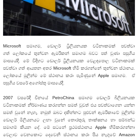
Microsoft සමාගම, ඩොලර් ට්‍රිලියනයක වටිනාකමක් පවත්වා
ගත් ලෝකයේ තුන්වන ඇමරිකන් සමාගම බවට පත් වුණා පසුගිය
මාසයේදී. මේ විදිහට ඩොලර් ට්‍රිලියනයක වෙළඳපොල වටිනාකමක්
පවත්වා ගත් ආයතන අතර Microsoft හිමි කරගන්නේ තුන්වන ස්ථානය.
ලෝකයේ මුලින්ම මේ ස්ථානය කරා පැමිණුනේ Apple සමාගම. ඒ
පසුගිය වසරේ අගෝස්තු මාසයේදී.
2007 වසරේදී චීනයේ PetroChina සමාගම ඩොලර් බිලියනයක
වටිනාකමක් නිර්මාණය කරගන්න සමත් වුවත් එය පවත්වාගෙන යන්න
සමත් වුනේ නැහැ. නමුත් ඔබට දකින්නට පුළුවන් ඇමරිකාවේ මුලින්ම
ඩොලර් මිලියනයට ලඟා වුනේ තොරතුරු තාක්ෂනය හා සම්බන්ධ
සමාගම් කියන දේ. මේ සටනේ ප්‍රථමස්ථානය Apple හිමිකරගන්නා
වෙලාව වෙනකොට දෙවෙනි ස්ථානය කරා පිය නැගුවේ Amazon