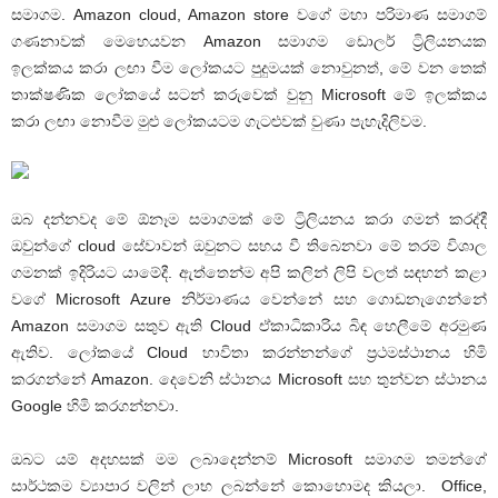
සමාගම. Amazon cloud, Amazon store වගේ මහා පරිමාණ සමාගම්
ගණනාවක් මෙහෙයවන Amazon සමාගම ඩොලර් ට්‍රිලියනයක
ඉලක්කය කරා ලඟා වීම ලෝකයට පුදුමයක් නොවුනත්, මේ වන තෙක්
තාක්ෂණික ලෝකයේ සටන් කරුවෙක් වුනු Microsoft මේ ඉලක්කය
කරා ලඟා නොවීම මුළු ලෝකයටම ගැටළුවක් වුණා පැහැදිලිවම.
ඔබ දන්නවද මේ ඕනෑම සමාගමක් මේ ට්‍රිලියනය කරා ගමන් කරද්දී
ඔවුන්ගේ cloud සේවාවන් ඔවුනට සහය වී තිබෙනවා මේ තරම් විශාල
ගමනක් ඉදිරියට යාමේදී. ඇත්තෙන්ම අපි කලින් ලිපි වලත් සඳහන් කළා
වගේ Microsoft Azure නිර්මාණය වෙන්නේ සහ ගොඩනැගෙන්නේ
Amazon සමාගම සතුව ඇති Cloud ඒකාධිකාරිය බිඳ හෙලීමේ අරමුණ
ඇතිව. ලෝකයේ Cloud හාවිතා කරන්නන්ගේ ප්‍රථමස්ථානය හිමි
කරගන්නේ Amazon. දෙවෙනි ස්ථානය Microsoft සහ තුන්වන ස්ථානය
Google හිමි කරගන්නවා.
ඔබට යම් අදහසක් මම ලබාදෙන්නම් Microsoft සමාගම තමන්ගේ
සාර්ථකම ව්‍යාපාර වලින් ලාභ ලබන්නේ කොහොමද කියලා. Office,