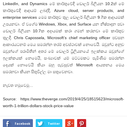
LinkedIn, and Dynamics මේ කාර්තුවේදී ඩොලර් බිලියන 10.2ක් මේ
කාර්තුවේදී ආදායම් ලබද්දී, Azure cloud, server products, and
enterprise services මෙම කාර්තුව තුල ඩොලර් බිලියන 9.7ක ආදායමක්
උපයනවා. ඒ වගේම Windows, Xbox, and Surface යන නිෂ්පාදන පවා
ඩොලර් බිලියන 10.7ක අදායමක් කරා ගමන් කරනවා මේ කාර්තුව
තුලදී. Chris Capossela, Microsoft’s chief marketing officer පවසන
ආකාරයටනම් මෙය සමරන්න තරම් අවස්ථාවක් නොවෙයි. ඔවුන්ට අනුව
ඔවුන්ගේ පරාමිතීන් අතර මේ ඩොලර් ට්‍රිලියනයේ ඉලක්කය ඔවුන්ගේ
ඉලක්කයක් නෙමෙයි, සංඛ්‍යාවක් යම් මට්ටමකට පැමිණීම සමරන්න
දෙයක් නොවෙයි කියා ඔහු පැවසුවත් Microsoft ආයතනය මෙය
සමරනවා කියන සිතුවිල්ල මා සතුවෙනවා.
නැවත හමුවෙමු…
Source: https://www.theverge.com/2019/4/25/18515623/microsoft-
worth-1-trillion-dollars-stock-price-value
Facebook
Twitter