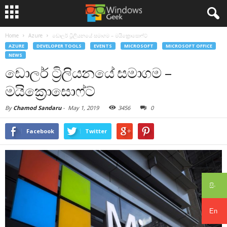
Home
Azure
ඩොලර් ට්‍රිලියනයේ සමාගම – මයික්‍රොසොෆ්ට්
AZURE
DEVELOPER TOOLS
EVENTS
MICROSOFT
MICROSOFT OFFICE
NEWS
ඩොලර් ට්‍රිලියනයේ සමාගම –
මයික්‍රොසොෆ්ට්
By
Chamod Sandaru
-
May 1, 2019
3456
0
Facebook
Twitter
සිං
En