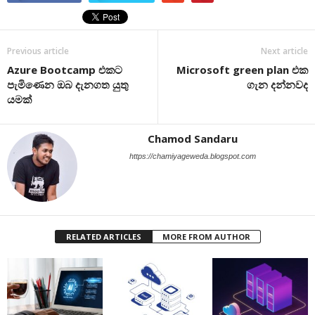
Previous article
Next article
Azure Bootcamp එකට
Microsoft green plan එක
පැමිණෙන ඔබ දැනගත යුතු
ගැන දන්නවද
යමක්
Chamod Sandaru
https://chamiyageweda.blogspot.com
RELATED ARTICLES
MORE FROM AUTHOR