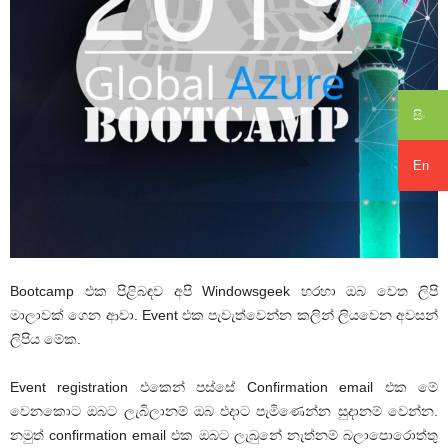
සිං
En
Bootcamp එක පිළිබඳව අපි Windowsgeek හරහා ඔබ වෙත ලිපි
මාලාවක් ගෙන ආවා. Event එක පැවැත්වෙන්න කලින් ලියවෙන අවසන්
ලිපිය මේක.
Event registration එකෙන් පස්සේ Confirmation email එක මේ
වෙනකොට ඔබට ලැබිලානම් ඔබ එදාට පැමිණෙන්න සුදානම් වෙන්න.
නමුත් confirmation email එක ඔබට ලැබුනේ නැත්නම් බලාපොරොත්තු