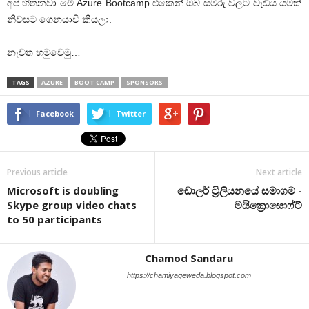
අපි හිතනවා මේ Azure Bootcamp එකෙන් ඔබ සමරු වලට වැඩිය යමක්
නිවසට ගෙනයාවි කියලා.
නැවත හමුවෙමු…
TAGS
AZURE
BOOT CAMP
SPONSORS
Facebook
Twitter
Previous article
Next article
Microsoft is doubling
ඩොලර් ට්‍රිලියනයේ සමාගම -
Skype group video chats
මයික්‍රොසොෆ්ට්
to 50 participants
Chamod Sandaru
https://chamiyageweda.blogspot.com