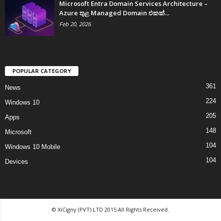
Microsoft Entra Domain Services Architecture –
Azure තුළ Managed Domain එකක්...
Feb 20, 2026
POPULAR CATEGORY
361
News
224
Windows 10
205
Apps
148
Microsoft
104
Windows 10 Mobile
104
Devices
© XiCigny (PVT) LTD 2015 All Rights Received.