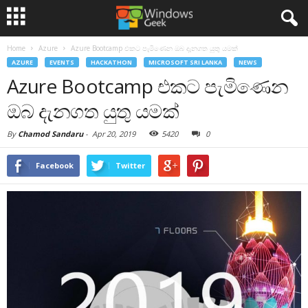
Home
Azure
Azure Bootcamp එකට පැමිණෙන ඔබ දැනගත යුතු යමක්
AZURE
EVENTS
HACKATHON
MICROSOFT SRI LANKA
NEWS
Azure Bootcamp එකට පැමිණෙන
ඔබ දැනගත යුතු යමක්
By
Chamod Sandaru
-
Apr 20, 2019
5420
0
Facebook
Twitter