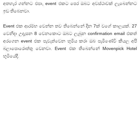
අතහැර ගන්නට එපා, event එකට පෙර ඔබට අවස්ථාවක් ලැබෙන්නට
ඉඩ තිබෙනවා.
Event එක ආරම්භ වෙන්න තව තිබෙන්නේ දින 7ක් වගේ කාලයක්. 27
වෙනිදා උදැසන 8 වෙනකොට ඔබට ලැබුන confirmation email එකත්
අරගෙන event එක පැවැත්වෙන භුමිය කරා ඔබ පැමිණේවි කියල අපි
බලාපොරොත්තු වෙනවා. Event එක තිබෙන්නේ Movenpick Hotel
භූමියේදී.