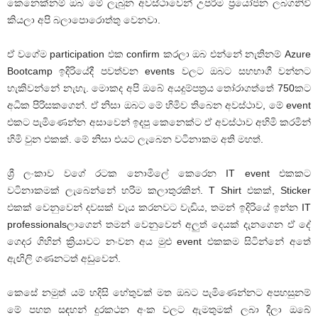
කෙනෙක්නම් ඔබ මේ ලැබුන අවස්ථාවෙන් උපරිම ප්‍රයෝජන ලබගනිවී
කියලා අපි බලාපොරොත්තු වෙනවා.
ඒ වගේම participation එක confirm කරලා ඔබ එන්නේ නැතිනම් Azure
Bootcamp ඉදිරියේදී පවත්වන events වලට ඔබට සහභාගී වන්නට
හැකිවන්නේ නැහැ. මොකද අපි ඔබේ අයදුම්පත්‍රය තෝරාගත්තේ 750කට
අධික පිරිසකගෙන්. ඒ නිසා ඔබට මේ හිමිව තිබෙන අවස්ථාව, මේ event
එකට පැමිණෙන්න අසාවෙන් ඉදපු කෙනෙක්ට ඒ අවස්ථාව අහිමි කරමින්
හිමි වුන එකක්. මේ නිසා එයට ලැබෙන වටිනාකම අති මහත්.
ශ්‍රී ලංකාව වගේ රටක නොමිලේ කෙරෙන IT event එකකට
වටිනාකමක් ලැබෙන්නේ හරිම කලාතුරකින්. T Shirt එකක්, Sticker
එකක් වෙනුවෙන් දවසක් වැය කරනවට වැඩිය, තමන් ඉදිරියේ ඉන්න IT
professionalsලාගෙන් තමන් වෙනුවෙන් අලුත් දෙයක් දැනගෙන ඒ දේ
ගෙදර ගිහින් ක්‍රියාවට නංවන අය මුළු event එකකම සිටින්නේ අතේ
ඇඟිලි ගණනටත් අඩුවෙන්.
කෙසේ නමුත් යම් හදිසි හේතුවක් මත ඔබට පැමිණෙන්නට අපහසුනම්
මේ පහත සඳහන් දුරකථන අංක වලට ඇමතුමක් ලබා දීලා ඔබේ