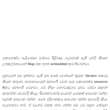
කෙනෙක්ට පැමිණෙන මාර්ගය පිළිබඳව ගැටළුවක් ඇති වේවි කියන
උපකල්පනයෙන් Map එක ඉහත embedded කර තිබෙනවා.
දැනටමත් ඔබ දන්නවා ඇති ඔබ අයත් වෙන්නේ කුමන Section එකටද
කියන කරුණ. සාමාන්‍යයෙන් සහභාගී වෙන සෑම කෙනෙක්ම sessions
8කට සහභාගී වෙනවා. මේ නිසා නොවරදවාම ඔබට මේවා සඳහන්
කරගන්න අවශ්‍යයි කියල සිතෙනවානම් සටහන් පොතක් අරගෙන එන්න
පෑනක් අරගෙන එන්න. ඔබේ පරිගණකය අරගෙන එන්න අවශ්‍යයි කියා
හැඟෙනවා නම්. ඒ වගේම මතක තබා ගන්න ඔබ මේ සඳහා තේරුන