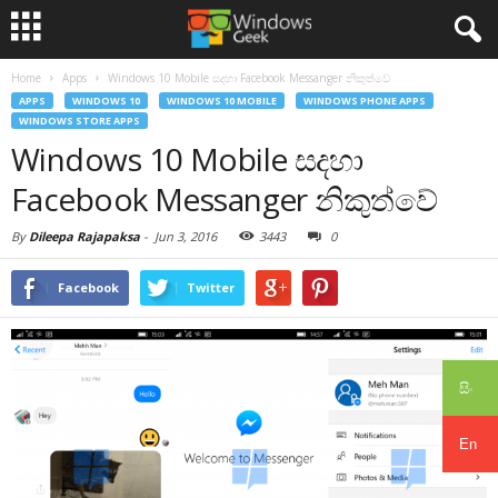
Home
Apps
Windows 10 Mobile සදහා Facebook Messanger නිකුත්වේ
APPS
WINDOWS 10
WINDOWS 10 MOBILE
WINDOWS PHONE APPS
WINDOWS STORE APPS
Windows 10 Mobile සදහා
Facebook Messanger නිකුත්වේ
By
Dileepa Rajapaksa
-
Jun 3, 2016
3443
0
Facebook
Twitter
සිං
En