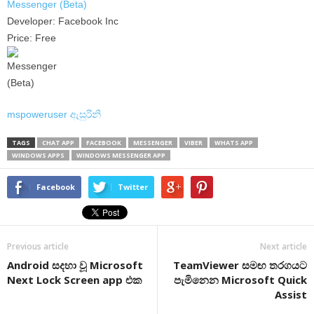
Messenger (Beta)
Developer: Facebook Inc
Price: Free
mspoweruser ඇසුරිනි
TAGS
CHAT APP
FACEBOOK
MESSENGER
VIBER
WHATS APP
WINDOWS APPS
WINDOWS MESSENGER APP
Facebook
Twitter
Previous article
Next article
Android සදහා වූ Microsoft
TeamViewer සමඟ තරගයට
Next Lock Screen app එක
පැමිනෙන Microsoft Quick
Assist