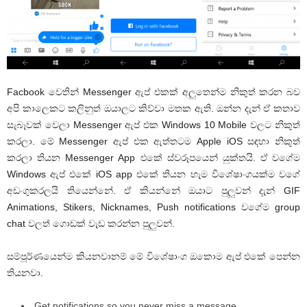
Facbook වෙතින් Messenger ඇප් එකක් අලුතෙන්ම නිකුත් කරන බව
අපි කාලෙකට කලිනුත් ඔයාලට කිව්වා මතක ඇති. ඔන්න දැන් ඒ කතාව
සැබෑවක් වෙලා Messenger ඇප් එක Windows 10 Mobile වලට නිකුත්
කරලා. මේ Messenger ඇප් එක ඇත්තටම Apple iOS සඳහා නිකුත්
කරලා තියන Messenger App එකේ ස්වරූපයෙන් යුක්තයි. ඒ වගේම
Windows ඇප් එකේ iOS app එකේ තියන හැම විශේෂාංගයක්ම වගේ
අඩංගුකරලයි තියෙන්නේ. ඒ කියන්නේ ඔයාට පුලුවන් දැන් GIF
Animations, Stikers, Nicknames, Push notifications වගේම group
chat වලත් ගොඩක් වැඩ කරන්න පුලුවන්.
සම්පූර්ණයෙන්ම කියනවානම් මේ විශේෂාංග ඔකොම ඇප් එකේ පෙන්න
තියනවා.
Get notifications so you never miss a message