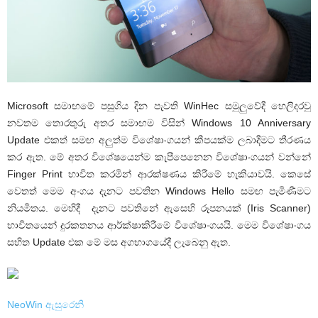
Microsoft සමාඟමේ පසුගිය දින පැවති WinHec සමුලුවේදී හෙලිදරවු
නවතම තොරතුරු අතර සමාඟම විසින් Windows 10 Anniversary
Update එකත් සමඟ අලුත්ම විශේෂාංගයන් කීපයක්ම ලබාදීමට තීරණය
කර ඇත. මේ අතර විශේෂයෙන්ම කැපීපෙනෙන විශේෂාංගයන් වන්නේ
Finger Print භාවිත කරමින් ආරක්ෂණය කිරීමේ හැකියාවයි. කෙසේ
වෙතත් මෙම අංගය දැනට පවතින Windows Hello සමඟ පැමිණීමට
නියමිතය. මෙහිදී දැනට පවතිනේ ඇසෙහි රූපනයක් (Iris Scanner)
භාවිතයෙන් දුරකතනය ආර්ක්ෂාකිරීමේ විශේෂාංගයයි. මෙම විශේෂාංගය
සහිත Update එක මේ මස අගභාගයේදී ලැබෙනු ඇත.
NeoWin ඇසුරෙනි