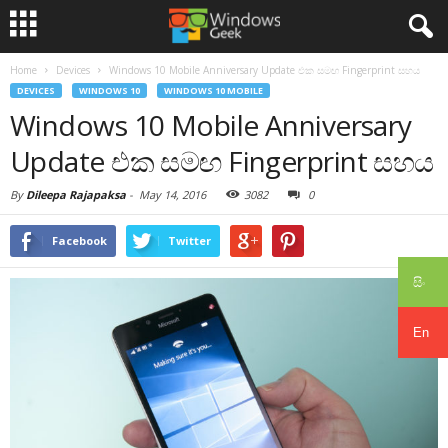
Home
Devices
Windows 10 Mobile Anniversary Update එක සමඟ Fingerprint සහය
DEVICES
WINDOWS 10
WINDOWS 10 MOBILE
Windows 10 Mobile Anniversary
Update එක සමඟ Fingerprint සහය
By
Dileepa Rajapaksa
-
May 14, 2016
3082
0
Facebook
Twitter
සිං
En