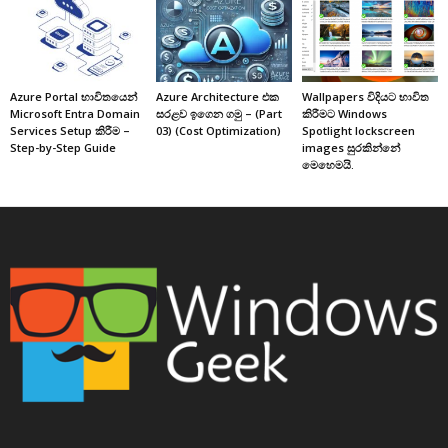
Azure Portal භාවිතයෙන්
Azure Architecture එක
Wallpapers විදියට භාවිත
Microsoft Entra Domain
සරළව ඉගෙන ගමු – (Part
කිරීමට Windows
Services Setup කිරීම –
03) (Cost Optimization)
Spotlight lockscreen
Step-by-Step Guide
images සුරකින්නේ
මෙහෙමයි.