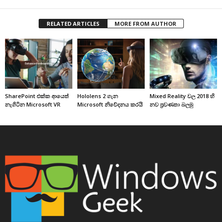
RELATED ARTICLES
MORE FROM AUTHOR
SharePoint එක්ක ආයෙත්
Hololens 2 ගැන
Mixed Reality වල 2018 හි
නැගිටින Microsoft VR
Microsoft නිවේදනය කරයි
නව ප්‍රවණතා බලමු