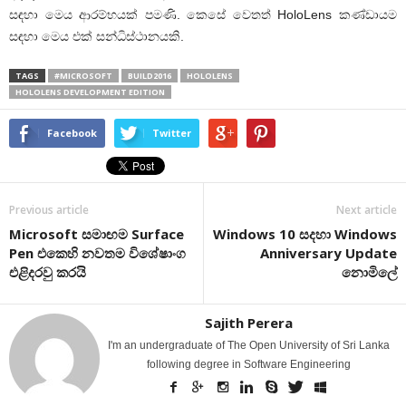
සඳහා මෙය ආරම්භයක් පමණි. කෙසේ වෙතත් HoloLens කණ්ඩායම
සඳහා මෙය එක් සන්ධිස්ථානයකි.
TAGS
#MICROSOFT
BUILD2016
HOLOLENS
HOLOLENS DEVELOPMENT EDITION
Facebook
Twitter
Previous article
Next article
Microsoft සමාඟම Surface
Windows 10 සදහා Windows
Pen එකෙහි නවතම විශේෂාංග
Anniversary Update
එළිදරවු කරයි
නොමිලේ
Sajith Perera
I'm an undergraduate of The Open University of Sri Lanka
following degree in Software Engineering