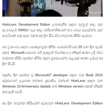
HoloLens Development Edition ලබාගැනීම සඳහා ඉල්ලුම් කල සහ
ඇ.ඩොලර් 3000ක් වැය කල පාරිභෝගිකයන් හට මෙය සැබැවින්ම සුභ
ආරංචියක් වනු ඇත. එනම් අද දින සිට ඒවා නැව්ගත කිරීම ඇරඹේ.
එම උපාංගය සඳහා පෙරඇනැවුම් කිරීම පෙබරවාරි මස 29 වන දින ඇරඹි
අතර, Microsoft සමාගම එහි ඇතුලත් විශේෂාංග ද නිකුත් කරන ලදී. ඒවා
නැව්ගත කිරීම ආරම්භ කිරීම සඳහා ප්‍රථමයෙන්ම සැලසුම් කරන ලද්දේ අද
දින සිටයි.
පසුගිය දින ආරම්භ වූ Microsoftහි developer සඳහා වන Build 2016
සමුළුවෙන් ලැබෙන නවතම ප්‍රවෘතිය වන්නේ HoloLens සඳහා වන
Windows 10 Anniversary Update නම් Windows version එකක් නිකුත්
කර ඇති බවයි.
අද දින නැව්ගත කිරීමෙන් ඇරඹෙන HoloLens Development Edition