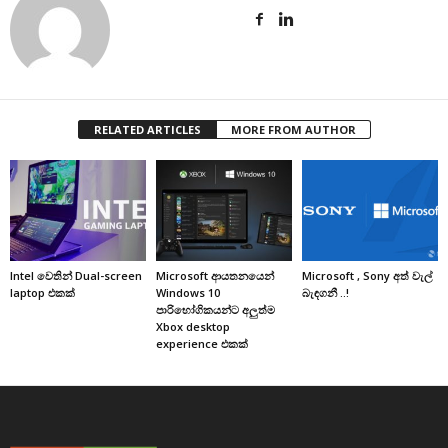
RELATED ARTICLES
MORE FROM AUTHOR
Intel වෙතින් Dual-screen
Microsoft ආයතනයෙන්
Microsoft , Sony අත් වැල්
laptop එකක්
Windows 10
බැඳගනී ..!
පාරිභෝගිකයන්ට අලුත්ම
Xbox desktop
experience එකක්