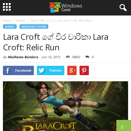
Home
Games
Lara Croft ගේ වීර චාරිකා Lara Croft: Relic Run
GAMES
WINDOWS PHONE
Lara Croft ගේ වීර චාරිකා Lara
Croft: Relic Run
By
Madhawa Bandara
-
Jun 10, 2015
18863
0
Facebook
Twitter
සිං