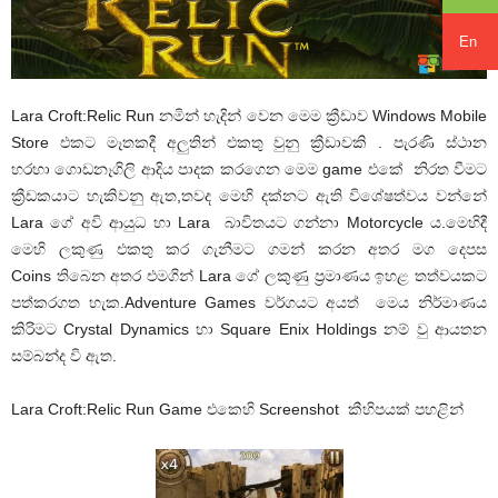
En
Lara Croft:Relic Run නමින් හැදින් වෙන මෙම ක්‍රීඩාව Windows Mobile
Store එකට මෑතකදී අලුතින් එකතු වුනු ක්‍රීඩාවකි . පැරණි ස්ථාන
හරහා ගොඩනෑගිලි ආදිය පාදක කරගෙන මෙම game එකේ නිරත වීමට
ක්‍රීඩකයාට හැකිවනු ඇත,තවද මෙහි දක්නට ඇති විශේෂත්වය වන්නේ
Lara ගේ අවි ආයුධ හා Lara බාවිතයට ගන්නා Motorcycle ය.මෙහිදී
මෙහි ලකුණු එකතු කර ගැනීමට ගමන් කරන අතර මග දෙපස
Coins තිබෙන අතර එමගින් Lara ගේ ලකුණු ප්‍රමාණය ඉහළ තත්වයකට
පත්කරගත හැක.Adventure Games වර්ගයට අයත් මෙය නිර්මාණය
කිරිමට Crystal Dynamics හා Square Enix Holdings නම් වු ආයතන
සම්බන්ද වි ඇත.
Lara Croft:Relic Run Game එකෙහි Screenshot කීහිපයක් පහළින්