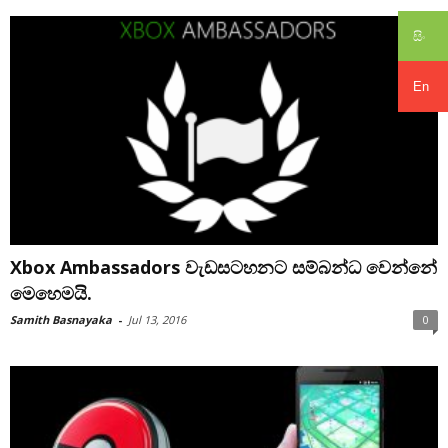
සිං
En
Xbox Ambassadors වැඩසටහනට සම්බන්ධ වෙන්නේ
මෙහෙමයි.
Samith Basnayaka
-
Jul 13, 2016
0