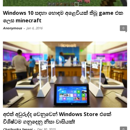
Windows 10 සඳහා හොඳම අළෙවියක් තිබූ game එක
ලෙස minecraft
Anonymous
-
Jan 6, 2016
0
අළුත් අවුරුද්ද වෙනුවෙන් Windows Store එකේ
විශිෂ්ටම ගනුදෙනු නිසා වාසියක්!
Chathurika Senani
-
Dec 30, 2015
0