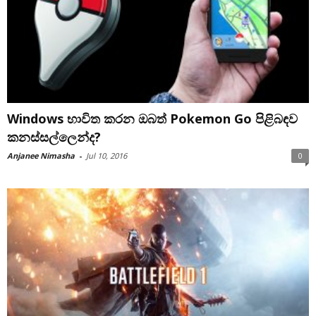
Windows භාවිත කරන ඔබත් Pokemon Go පිළිබඳව
කනස්සල්ලෙන්ද?
Anjanee Nimasha
-
Jul 10, 2016
0