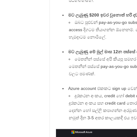
පටන්ගන්නේ.
මට ලැබුණු $200 ඉවර වුනොත් හරි 
ඔබට පුළුවන් pay-as-you-go su
access දිගටම තියාගන්න ඕනෙනම්. 
හැමදාටම නොමිලේ.
මට ලැබුණු මේ මුල් මාස 12න පස්
මෙතනින් පස්සේ අපි කියපු සමහර
මෙතනින් පස්සේ pay-as-you-go sub
වලට පමණක්.
Azure account එකකට sign up ව
දුරකථන අංකය, credit හෝ debit 
දුරකථන අංකය සහ credit card තොර
දෙන්න හෝ සල්ලි කපාගන්න අරමුණකින
නමුත් දින 3-5 අතර කාලයකදී එය ඉ