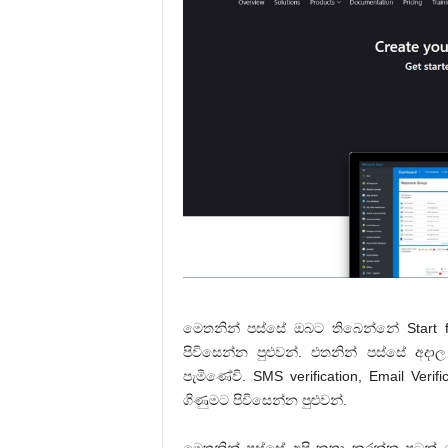
මෙතනින් පස්සේ ඔබට තිබෙන්නේ Start f
පිවිසෙන්න පුළුවන්. එතනින් පස්සේ අදා
පැමිණේවි. SMS verification, Email Ver
ගිණුමට පිවිසෙන්න පුළුවන්.
මෙතනින් පස්සේ අපි කතා කරන්න පටන