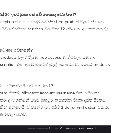
දවස් 30 ඉවර වුනොත් හරි මොකද වෙන්නේ?
bscription එකකට යොමු වෙන්න free product වලට තියෙන
මේවගේ සමහර services මුල් මාස 12 පමණයි, අනෙක් සියල්ල
සේ මොකද වෙන්නේ?
 products වලට තිබුන free access නැතිවෙලා යනවා.
scription එක අනුව ඔබෙන් මුදල් අය වෙනවා සමහර products
ෙන්න මොනවද ඕනේ තොරතුරු?
card එකක්, Microsoft Account username එක. මේකෙදි
තුරු ලබාගන්නේ ඔබව තහවුරු කරගන්න මිසක් දත්ත පිටතට
් නෙමෙයි. ඒ වගේම ඔබ දකීවි 1 dollar verification එකක්,
වත් වෙලා යනවා.