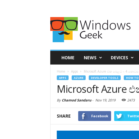
HOME
NEWS
DEVICES
Home
Apps
Microsoft Azure එක පෙළට – 4 කොටස
APPS
AZURE
DEVELOPER TOOLS
HOW TO
Microsoft Azure
By
Chamod Sandaru
-
Nov 19, 2019
2473
SHARE
Facebook
Twitte