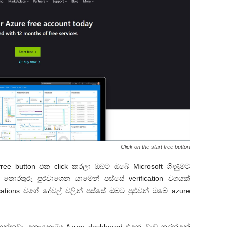
Click on the start free button
ree button එක click කරලා ඔබට ඔබේ Microsoft ගිණුමට
ල තොරතුරු පුරවාගෙන යාමෙන් පස්සේ verification වගයක්
ifications වගේ දේවල් වලින් පස්සේ ඔබට පුළුවන් ඔබේ azure
් ගන්නවා කොහොමද Azure dashboard එකේ වැඩ කරන්නේ