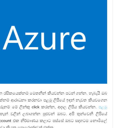
න රසිකයෙක්නම් මෙතනින් කියවන්න පටන් ගන්න. හැබැයි ඔබ
ක්නම් ආරාධනා කරනවා පළමු ලිපියේ ඉඳන් නැවත කියවගෙන
රුනම් මේ ලින්කු click කරන්න, අදාල ලිපිය කියවන්න.
පළමු
ැන් වලින් ලබාගන්න පුළුවන් ඔබට. අපි තුන්වෙනි ලිපියේ
account එක නිර්මාණය කලාට පස්සේ ඔබට සදහටම නොමිලේ
නවා කියන පොරොන්දුවත් එක්ක.