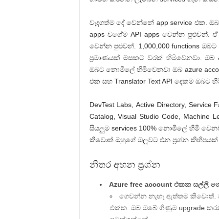
වැදගත්ම දේ වෙන්නේ app service එක. ඔබ
apps වගේම API apps වෙන්න පුළුවන්. ඒ
වෙන්න පුළුවන්. 1,000,000 functions ඔබ
ප්‍රමාණයක් මසකට වරක් හිමිවෙනවා. ඔබ 
ඔබට නොමිලේ හිමිවෙනවා ඔබ azure acco
එක සහ Translator Text API දෙකම ඔබට හි
DevTest Labs, Active Directory, Service F
Catalog, Visual Studio Code, Machine L
සියලුම services 100% නොමිලේ හිමි වෙන
කිවොත් ඔහුගේ ඔලුවට එන ප්‍රශ්න කිහිපයක
නිතර අහන ප්‍රශ්න
Azure free account එකක සල්ලි
ගෙවන්න නැහැ ඇත්තම කිවොත්. ඔබ
එක්ක. ඔබ ඔබේ ගිණුම upgrade කරන