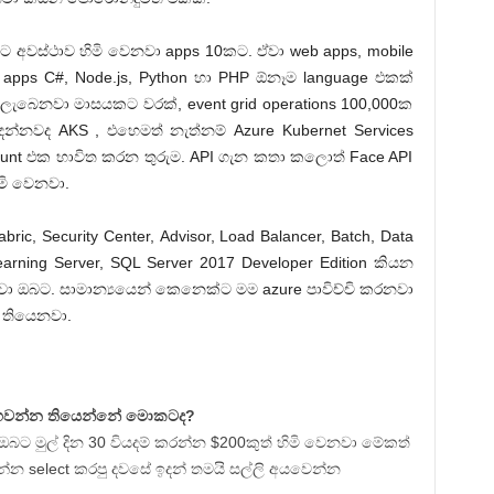
ට අවස්ථාව හිමි වෙනවා apps 10කට. ඒවා web apps, mobile
 apps C#, Node.js, Python හා PHP ඕනෑම language එකක්
ට ලැබෙනවා මාසයකට වරක්, event grid operations 100,000ක
දන්නවද AKS , එහෙමත් නැත්නම් Azure Kubernet Services
unt එක භාවිත කරන තුරුම. API ගැන කතා කලොත් Face API
මි වෙනවා.
abric, Security Center, Advisor, Load Balancer, Batch, Data
earning Server, SQL Server 2017 Developer Edition කියන
වා ඔබට. සාමාන්‍යයෙන් කෙනෙක්ට මම azure පාවිච්චි කරනවා
් තියෙනවා.
 ගෙවන්න තියෙන්නේ මොකටද?
ට මුල් දින 30 වියදම් කරන්න $200කුත් හිමි වෙනවා මේකත්
්න select කරපු දවසේ ඉදන් තමයි සල්ලි අයවෙන්න