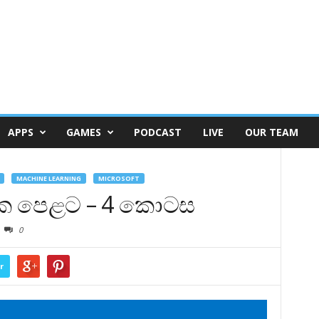
APPS
GAMES
PODCAST
LIVE
OUR TEAM
MACHINE LEARNING
MICROSOFT
 එක පෙළට – 4 කොටස
0
r