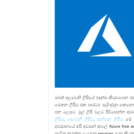
ඔබත් පලවෙනි ලිපියේ ඉදන්ම කියවගෙන එ
මෙතන ලිපිය එක පාරටම පැමිණුනු කෙනෙ
එන ලෙසට. මුල් ලිපි වලට පිවිසෙන්න අමා
ලිපිය
,
දෙවෙනි ලිපිය
,
තුන්වන ලිපිය
මේ ත
අවසානයේ අපි අවසන් කලේ Azure free 
භාවිත කරන්න ලැබෙන services ගැන කිය