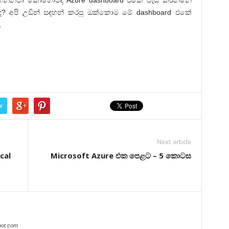
 අපි උඩින් සඳහන් කරපු ඔක්කොම මේ dashboard එකේ
.
r
Next article
cal
Microsoft Azure එක පෙළට – 5 කොටස
pot.com