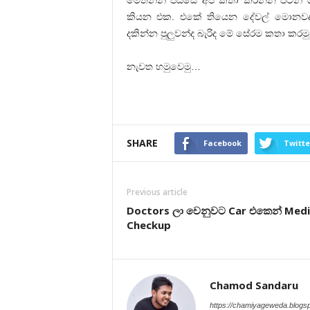
කියන එක. එකේ තියෙන දේවල් මොනවද?
දකින්න පුලුවන්ද බැරිද මේ සේරම කතා කරමු
නැවත හමුවෙමු…
SHARE
Facebook
Twitte
Previous article
Doctors ලා වෙනුවට Car එකෙන් Medi
Checkup
Chamod Sandaru
https://chamiyageweda.blogs