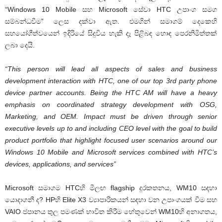
“Windows 10 Mobile සහ Microsoft සේවා HTC උපාංග සමග
සම්බන්ධවීම” ලෙස දක්වා ඇත. එමගින් සමාගම් දෙකෙහි
සහයෝගීත්වයෙන් ඉදිරියේ සිදුවිය හැකි දෑ පිළිබඳ හොඳ පෙරනිමිත්තක්
ලබා දෙයි.
“This person will lead all aspects of sales and business
development interaction with HTC, one of our top 3rd party phone
device partner accounts. Being the HTC AM will have a heavy
emphasis on coordinated strategy development with OSG,
Marketing, and OEM. Impact must be driven through senior
executive levels up to and including CEO level with the goal to build
product portfolio that highlight focused user scenarios around our
Windows 10 Mobile and Microsoft services combined with HTC’s
devices, applications, and services”
Microsoft සමාගම HTCහි මීලඟ flagship දුරකතනය, WM10 සඳහා
යොදාගනී ද? HPහි Elite X3 ව්‍යාපාරිකයන් සඳහා වන උපාංගයක් වීම සහ
VAIO ජපානය තුල පමණක් භාවිත කිරීම හේතුවෙන් WM10හි අනාගතය,