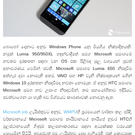
බොහෝ දෙනාට අනුව Windows Phone යනු මියගිය නිෂ්පාදිතයකි.
නමුත් Lumia 950/950XL හඳුන්වාදීමත් සමග Microsoft සමාගමේ
නවතම දුරකතන සඳහා වන OS එක පිළිබඳ සුලු වශයෙන් පුවත්
අනාවරණය වෙමින් පවතී. Microsoft සමාගම Lumia 650 නිපදවීම
අත්හැර දමා නොමැති අතර, VAIO සහ HP වැනි නිෂ්පාදකයන් මගින්
Windows 10 දුරකතන නිපදවීමද නවතා නොමැත. ඒ අනුව HTC සමාගම
Microsoft සමග නව උපාංග නිපදවමින්, තම සහයෝගීතාව ඉදිරියට
පවත්වාගෙන යා හැකි බව විශ්මයට කාරණාවක් නොවනු ඇත.
Microsoft job
ලැයිස්තුවට අනුව,
WMPU
හි ප්‍රථමයෙන් වාර්තා කල පරිදි,
වර්තමානයේ Microsoft සමාගම තායිවානයේ තායිපේ නුවර HTCහි
මූලස්ථානයෙහි ගිණුම් කලමනාකරණය සඳහා අධ්‍යක්ෂක වරයෙක්
සොයමින් සිටියි. තවදුරටත් එම ලැයිස්තුව දෙස බැලීමේදී, එක් කොටසක