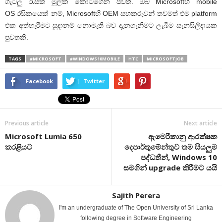
ගැටලු රැසක් මූලික කොටගෙන පවතී. ඔබ Microsoftහි mobile
OS රසිකයෙක් නම්, Microsoftහි OEM සහකරුවන් තවමත් එම platform
එක අත්හැරීමට සූදානම් නොමැති බව දැනගැනීමට ලැබීම සැනසිලිදායක
පුවතකි.
TAGS
#MICROSOFT
#WINDOWS10MOBILE
HTC
MICROSOFTJOB
Facebook
Twitter
Previous article
Next article
Microsoft Lumia 650
ඇමෙරිකානු ආරක්ෂක
කරළියට
දෙපාර්තුමේන්තුව තම සියලුම
පද්ධතීන්, Windows 10
සමගින් upgrade කිරීමට යයි
Sajith Perera
I'm an undergraduate of The Open University of Sri Lanka
following degree in Software Engineering