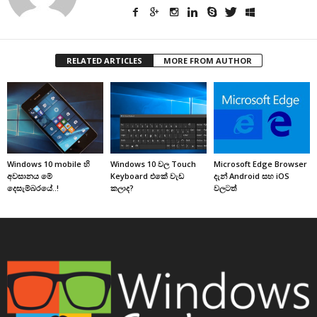
RELATED ARTICLES
MORE FROM AUTHOR
Windows 10 mobile හි
Windows 10 වල Touch
Microsoft Edge Browser
අවසානය මේ
Keyboard එකේ වැඩ
දැන් Android සහ iOS
දෙසැම්බරයේ..!
කලාද?
වලටත්