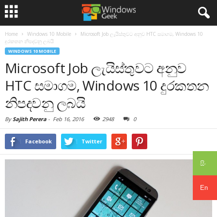
Home
Windows 10 Mobile
Microsoft Job ලැයිස්තුවට අනුව HTC සමාගම, Windows 10
දුරකතන නිපදවනු ලබයි
WINDOWS 10 MOBILE
Microsoft Job ලැයිස්තුවට අනුව
HTC සමාගම, Windows 10 දුරකතන
නිපදවනු ලබයි
By
Sajith Perera
-
Feb 16, 2016
2948
0
Facebook
Twitter
සිං
En