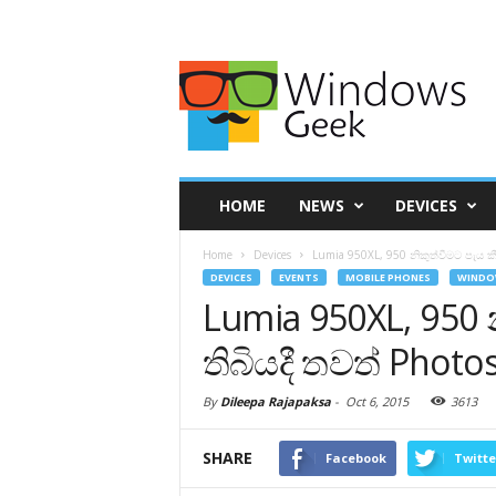
HOME
NEWS
DEVICES
Home
Devices
Lumia 950XL, 950 නිකුත්වීමට පැය කී
DEVICES
EVENTS
MOBILE PHONES
WINDO
Lumia 950XL, 950 
තිබියදී තවත් Photo
By
Dileepa Rajapaksa
-
Oct 6, 2015
3613
SHARE
Facebook
Twitte