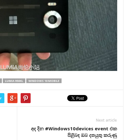
LUMIA 950XL
WINDOWS 10 MOBILE
r
Next article
අද දින #Windows10devices event එක
පිළිබඳ ඔබ දතයුතු කරුණු