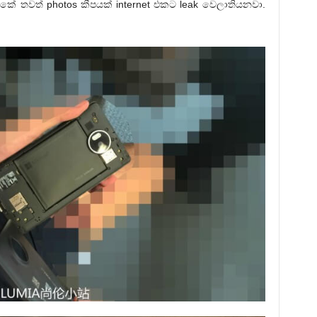
තවත් photos කීපයක් internet එකට leak වෙලාතියනවා.