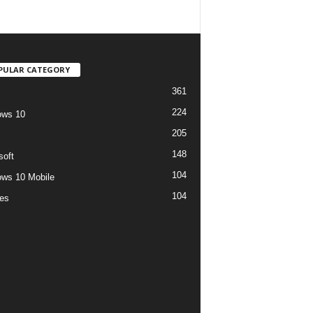
PULAR CATEGORY
361
224
ows 10
205
148
soft
104
ws 10 Mobile
104
es