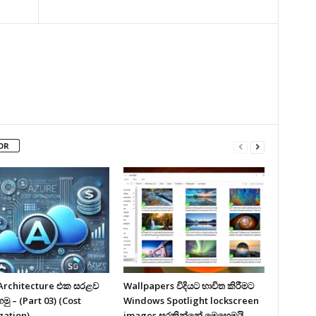
OR
Architecture එක සරළව
Wallpapers විදියට භාවිත කිරීමට
ු – (Part 03) (Cost
Windows Spotlight lockscreen
zation)
images සුරකින්නේ මෙහෙමයි.