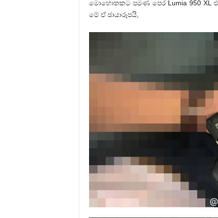
මොහොතකට පමණ පෙර Lumia 950 XL එකේ 
මේ ඒ ඡායාරූපයි,