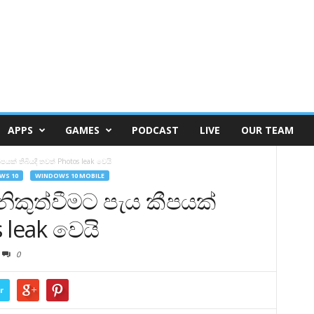
APPS
GAMES
PODCAST
LIVE
OUR TEAM
පයක් තිබියදී තවත් Photos leak වෙයි
WS 10
WINDOWS 10 MOBILE
නිකුත්වීමට පැය කීපයක්
s leak වෙයි
0
r