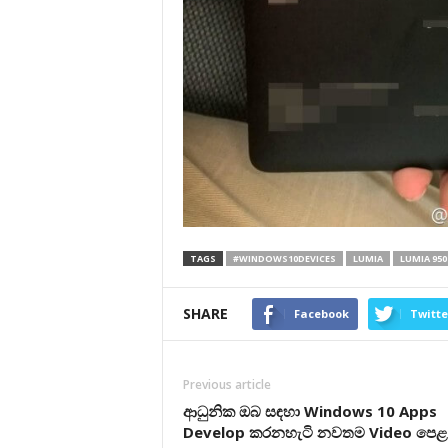
TAGS
#WINDOWS10DEVICES
LUMIA
LUMIA 950
SHARE
Facebook
Twitte
Previous article
ආධුනික ඔබ සඳහා Windows 10 Apps
Develop කරනහැටි නවතම Video පෙළ