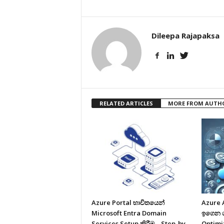
Dileepa Rajapaksa
RELATED ARTICLES
MORE FROM AUTH
Azure Portal භාවිතයෙන්
Azure 
Microsoft Entra Domain
ඉගෙන ගම
Services Setup කිරීම – Step-by-
Optimi