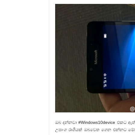
ඔබ දන්නවා #Windows10device එකට ඇත්ත
උපාංග රාශියක් ඔබවෙත ගෙන එන්නට මේවන