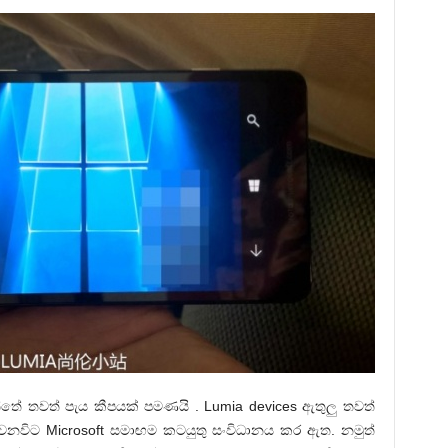
ේ තවත් පැය කීපයක් පමණයි . Lumia devices ඇතුලු තවත්
විට Microsoft සමාඟම කටයුතු සංවිධානය කර ඇත. නමුත්