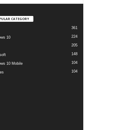
PULAR CATEGORY
361
224
ows 10
205
148
soft
104
ws 10 Mobile
104
es