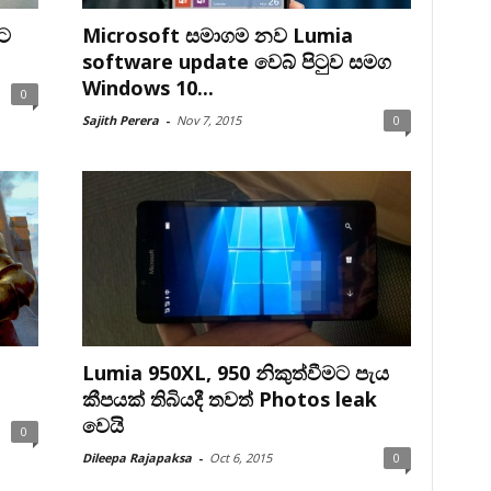
පට
Microsoft සමාගම නව Lumia
software update වෙබ් පිටුව සමග
Windows 10...
0
Sajith Perera
-
Nov 7, 2015
0
Lumia 950XL, 950 නිකුත්වීමට පැය
කීපයක් තිබියදී තවත් Photos leak
වෙයි
0
Dileepa Rajapaksa
-
Oct 6, 2015
0