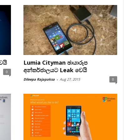
ෙයි
Lumia Cityman ඡායාරූප
අන්තර්ජාලයට Leak වෙයි
0
Dileepa Rajapaksa
-
Aug 27, 2015
0