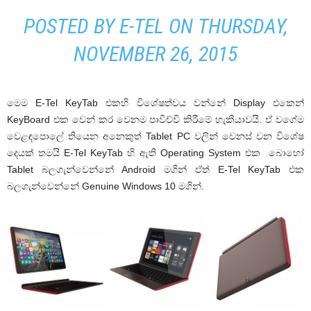
POSTED BY E-TEL ON THURSDAY,
NOVEMBER 26, 2015
මෙම E-Tel KeyTab එකහි විශේෂත්වය වන්නේ Display එකෙන්
KeyBoard එක වෙන් කර වෙනම පාවිච්චි කිරීමේ හැකියාවයි. ඒ වගේම
වෙළඳපොලේ තියෙන අනෙකුත් Tablet PC වලින් වෙනස් වන විශේෂ
දෙයක් තමයි E-Tel KeyTab හි ඇති Operating System එක බොහෝ
Tablet බලගැන්වෙන්නේ Android මගින් ඒත් E-Tel KeyTab එක
බලගැන්වෙන්නේ Genuine Windows 10 මගින්.