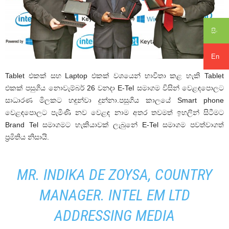
සිං
En
Tablet එකක් සහ Laptop එකක් වශයෙන් භාවිතා කළ හැකි Tablet
එකක් පසුගිය නොවැම්බර් 26 වනදා E-Tel සමාගම විසින් වෙළඳපොලට
සාධාරණ මිලකට හඳුන්වා දුන්නා.පසුගිය කාලයේ Smart phone
වෙළඳපොලට පැමිණි නව වෙළඳ නාම අතර තවමත් ඉහලින් සිටීමට
Brand Tel සමාගමට හැකියාවක් ලැබුනේ E-Tel සමාගම පවත්වාගත්
ප්‍රමිතිය නිසායි.
MR. INDIKA DE ZOYSA, COUNTRY
MANAGER. INTEL EM LTD
ADDRESSING MEDIA