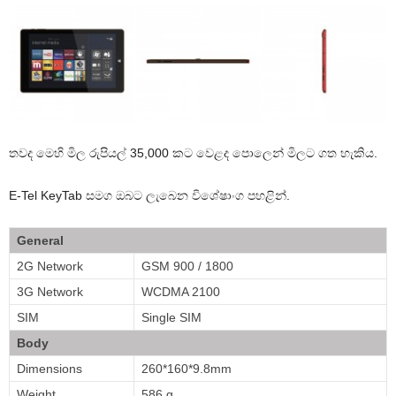
තවද මෙහි මිල රුපියල් 35,000 කට වෙළද පොලෙන් මිලට ගත හැකිය.
E-Tel KeyTab සමග ඔබට ලැබෙන විශේෂාංග පහළින්.
General
2G Network
GSM 900 / 1800
3G Network
WCDMA 2100
SIM
Single SIM
Body
Dimensions
260*160*9.8mm
Weight
586 g