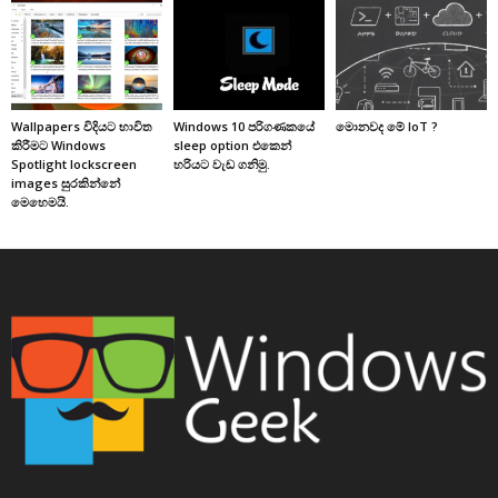
Wallpapers විදියට භාවිත
Windows 10 පරිගණකයේ
මොනවද මේ IoT ?
කිරීමට Windows
sleep option එකෙන්
Spotlight lockscreen
හරියට වැඩ ගනිමු.
images සුරකින්නේ
මෙහෙමයි.