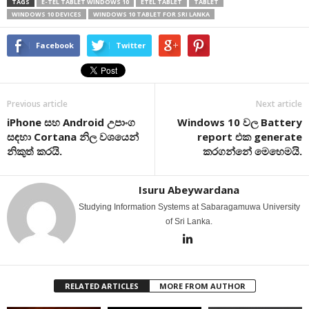
TAGS
E-TEL TABLET WINDOWS 10
ETEL TABLET
TABLET
WINDOWS 10 DEVICES
WINDOWS 10 TABLET FOR SRI LANKA
Facebook
Twitter
Previous article
Next article
iPhone සහ Android උපාංග
Windows 10 වල Battery
සඳහා Cortana නිල වශයෙන්
report එක generate
නිකුත් කරයි.
කරගන්නේ මෙහෙමයි.
Isuru Abeywardana
Studying Information Systems at Sabaragamuwa University
of Sri Lanka.
RELATED ARTICLES
MORE FROM AUTHOR