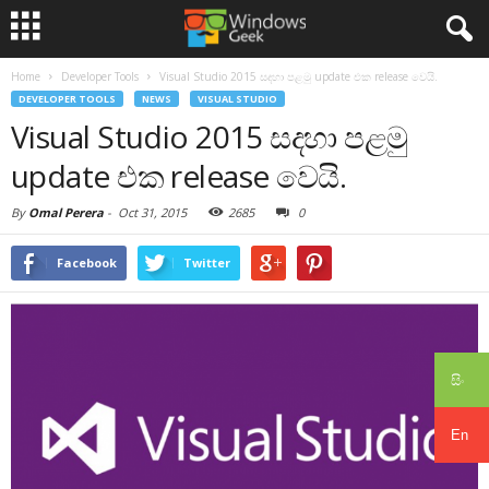
Home
Developer Tools
Visual Studio 2015 සදහා පළමු update එක release වෙයි.
DEVELOPER TOOLS
NEWS
VISUAL STUDIO
Visual Studio 2015 සදහා පළමු
update එක release වෙයි.
By
Omal Perera
-
Oct 31, 2015
2685
0
Facebook
Twitter
සිං
En