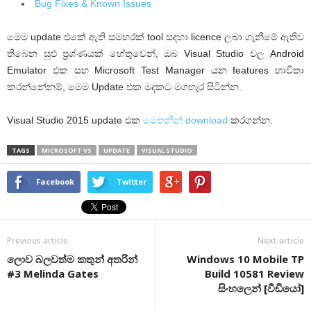
Bug Fixes & Known Issues
මෙම update එකේ ඇති සමහරක් tool සඳහා licence ලබා ගැනීමේ ඇතිව
තිබෙන සුළු ප්‍රශ්ණයක් හේතුවෙන්, ඔබ Visual Studio වල Android
Emulator එක සහ Microsoft Test Manager යන features භාවිතා
කරන්නේනම්, මෙම Update එක මදකට මගහැර සිටින්න.
Visual Studio 2015 update එක
මෙතනින් download
කරගන්න.
TAGS
MICROSOFT VS
UPDATE
VISUAL STUDIO
Facebook
Twitter
Previous article
Next article
ලොව බලවත්ම කතුන් අතරින්
Windows 10 Mobile TP
#3 Melinda Gates
Build 10581 Review
සිංහලෙන් [වීඩියෝ]