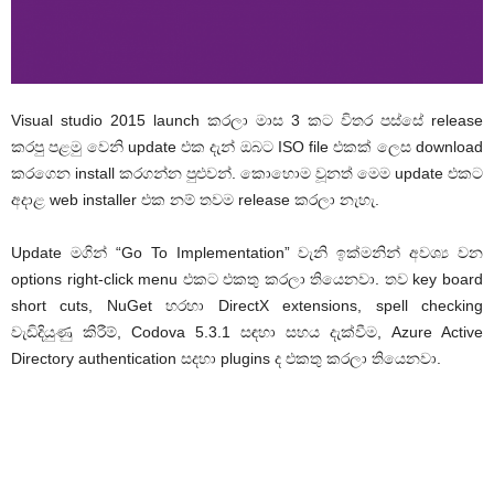
Visual studio 2015 launch කරලා මාස 3 කට විතර පස්සේ release
කරපු පළමු වෙනි update එක දැන් ඔබට ISO file එකක් ලෙස download
කරගෙන install කරගන්න පුළුවන්. කොහොම වූනත් මෙම update එකට
අදාළ web installer එක නම් තවම release කරලා නැහැ.
Update මගින් “Go To Implementation” වැනි ඉක්මනින් අවශ්‍ය වන
options right-click menu එකට එකතු කරලා තියෙනවා. තව key board
short cuts, NuGet හරහා DirectX extensions, spell checking
වැඩිදියුණු කිරීම්, Codova 5.3.1 සඳහා සහය දැක්වීම, Azure Active
Directory authentication සදහා plugins ද එකතු කරලා තියෙනවා.