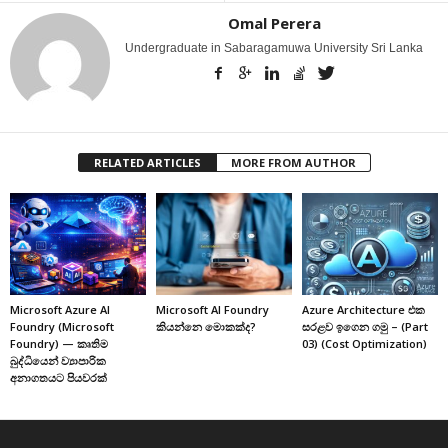
Omal Perera
Undergraduate in Sabaragamuwa University Sri Lanka
RELATED ARTICLES
MORE FROM AUTHOR
Microsoft Azure AI
Microsoft AI Foundry
Azure Architecture එක
Foundry (Microsoft
කියන්නෙ මොකක්ද?
සරළව ඉගෙන ගමු – (Part
Foundry) — කෘතිම
03) (Cost Optimization)
බුද්ධියෙන් ව්‍යාපාරික
අනාගතයට පියවරක්