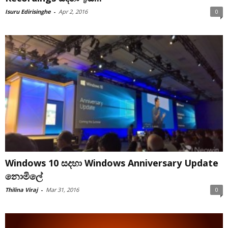
Isuru Edirisinghe
-
Apr 2, 2016
0
Windows 10 සදහා Windows Anniversary Update
නොමිලේ
Thilina Viraj
-
Mar 31, 2016
0