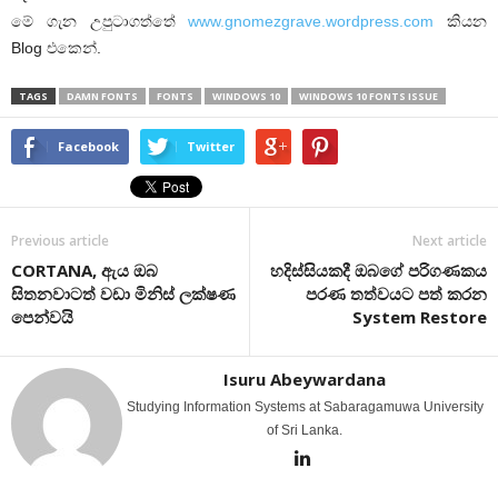
මේ ගැන උපුටාගත්තේ
www.gnomezgrave.wordpress.com
කියන
Blog එකෙන්.
TAGS
DAMN FONTS
FONTS
WINDOWS 10
WINDOWS 10 FONTS ISSUE
Facebook
Twitter
Previous article
Next article
CORTANA, ඇය ඔබ
හදිස්සියකදී ඔබගේ පරිගණකය
සිතනවාටත් වඩා මිනිස් ලක්ෂණ
පරණ තත්වයට පත් කරන
පෙන්වයි
System Restore
Isuru Abeywardana
Studying Information Systems at Sabaragamuwa University
of Sri Lanka.