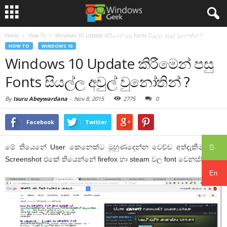
Home
How To
Windows 10 Update කිරීමෙන් පසු Fonts සියල්ල අවුල් වුනෝතින් ?
HOW TO
WINDOWS 10
Windows 10 Update කිරීමෙන් පසු
Fonts සියල්ල අවුල් වුනෝතින් ?
By
Isuru Abeywardana
-
Nov 8, 2015
2775
0
Facebook
Twitter
මේ තියෙනේ User කෙනෙක්ට මූහුණදෙන්න වෙච්ච අත්දැකීමක්.මේ
සිං
Screenshot එකේ තියෙන්නේ firefox හා steam වල font වෙනස්වීමක්.
En