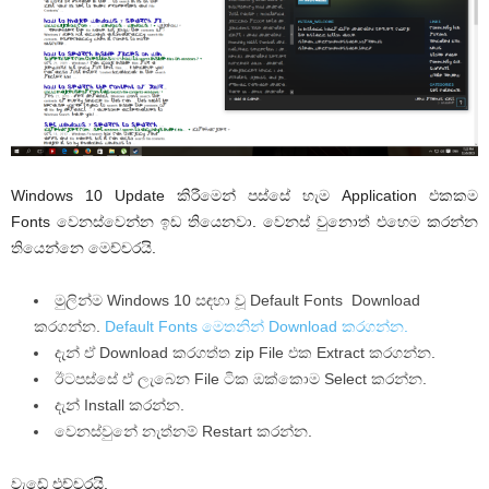
Windows 10 Update කිරීමෙන් පස්සේ හැම Application එකකම
Fonts වෙනස්වෙන්න ඉඩ තියෙනවා. වෙනස් වුනොත් එහෙම කරන්න
තියෙන්නෙ මෙච්චරයි.
මුලින්ම Windows 10 සඳහා වූ Default Fonts Download
කරගන්න.
Default Fonts මෙතනින් Download කරගන්න.
දැන් ඒ Download කරගත්ත zip File එක Extract කරගන්න.
ඊටපස්සේ ඒ ලැබෙන File ටික ඔක්කොම Select කරන්න.
දැන් Install කරන්න.
වෙනස්වුනේ නැත්නම් Restart කරන්න.
වැඩේ එච්චරයි.