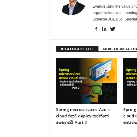
Evangelizing the value of 
organizations and opening
Science(UG), BSc. Specia
RELATED ARTICLES
MORE FROM AUTH
Spring microservices Azure
Spring
cloud එකට deploy කරන්නේ
cloud 
මෙහෙමයි -Part 2
මෙහෙමය