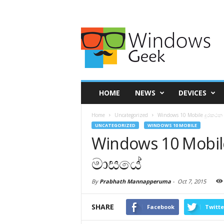
HOME
NEWS
DEVICES
Home
Uncategorized
Windows 10 Mobile දුරකථන 
UNCATEGORIZED
WINDOWS 10 MOBILE
Windows 10 Mobil
මාසයේ
By
Prabhath Mannapperuma
-
Oct 7, 2015
SHARE
Facebook
Twitte