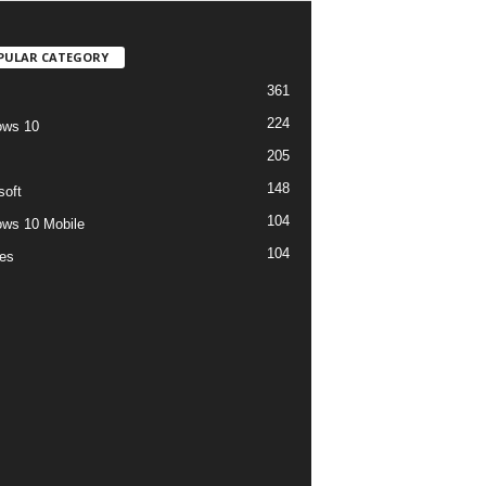
PULAR CATEGORY
361
224
ows 10
205
148
soft
104
ws 10 Mobile
104
es