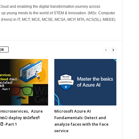
Cloud and enabling the digital transformation journey across
 up young minds to the world of STEM & Innovation. (MSc. Computer
l (Hons) in IT, MCT, MCE, MCSE, MCSA, MCP, MTA, ACS(SL), MIEEE)
OR
 microservices, Azure
Microsoft Azure AI
එකට deploy කරන්නේ
Fundamentals: Detect and
ි -Part 1
analyze faces with the Face
service