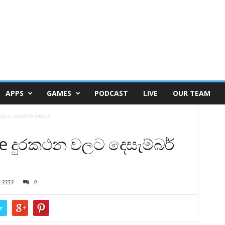
APPS
GAMES
PODCAST
LIVE
OUR TEAM
වලට දෙසැම්බර් මාසයේ
e දුරකථන වලට දෙසැම්බර්
3353
0
r