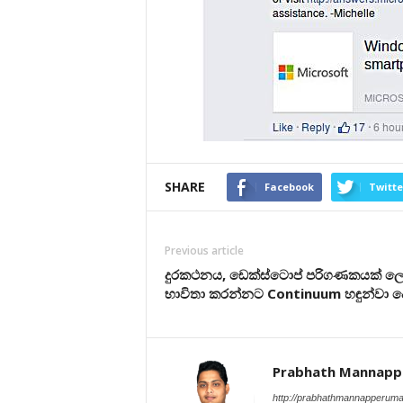
SHARE
Facebook
Twitte
Previous article
දුරකථනය, ඩෙක්ස්ටොප් පරිගණකයක් ල
භාවිතා කරන්නට Continuum හඳුන්වා දෙ
Prabhath Mannap
http://prabhathmannapperum