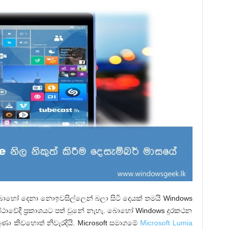
බොහෝ දෙනා නොඉවසිල්ලෙන් බලා සිටි දෙයක් තමයි Windows
වස්ථාවේදී ප්‍රකාශයට පත් වුනේ නැහැ. බොහෝ Windows දුරකථන
 කිවහොත් නිවැරදියි. Microsoft සමාගමේ
Microsoft Lumia