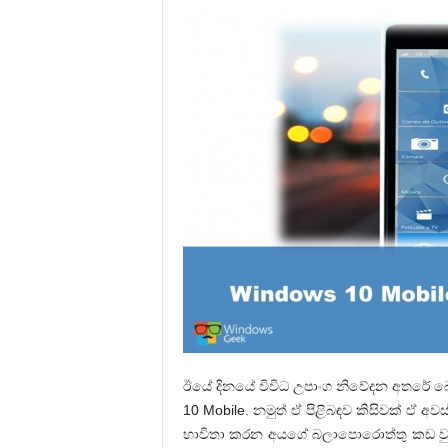
ඊයේ දිනයේ විවිධ උපාංග නිවේදන අතරේ 
10 Mobile. නමුත් ඒ පිළිබඳව කිසිවක් ඒ අ
භාවිතා කරන අයගේ බලාපොරොත්තු කඩ වුණා