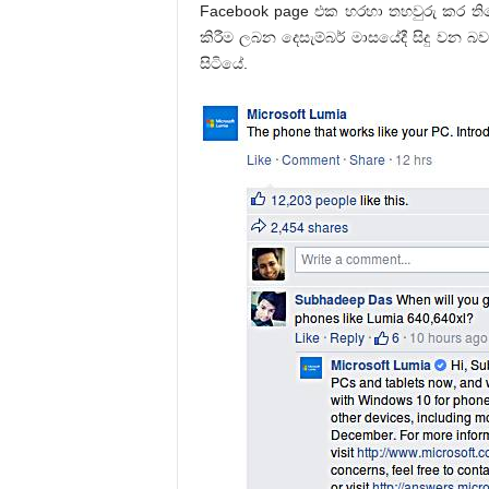
Facebook page එක හරහා තහවුරු කර තිබ
කිරීම ලබන දෙසැම්බර් මාසයේදී සිදු වන බව.
සිටියේ.