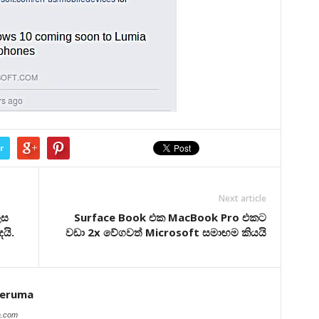
r
Next article
ෙස
Surface Book එක MacBook Pro එකට
යි.
වඩා 2x වේගවත් Microsoft සමාඟම කියයි
peruma
a.com