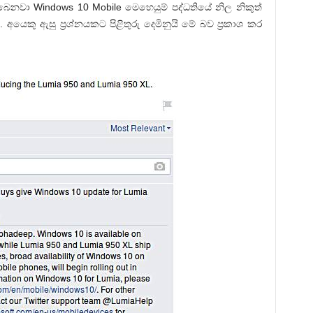
ෙනවා Windows 10 Mobile මෙහෙයුම් පද්ධතියේ නිල නිකුත්
 අයෙකු ඇසු ප්‍රශ්නයකට පිළිතුරු දෙමිනුයි මේ බව ප්‍රකාශ කර