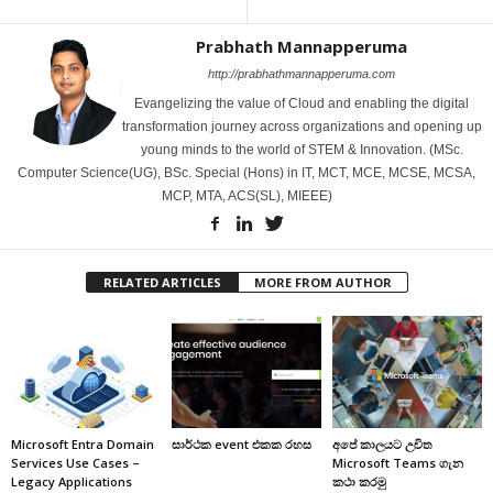
Prabhath Mannapperuma
http://prabhathmannapperuma.com
Evangelizing the value of Cloud and enabling the digital
transformation journey across organizations and opening up
young minds to the world of STEM & Innovation. (MSc.
Computer Science(UG), BSc. Special (Hons) in IT, MCT, MCE, MCSE, MCSA,
MCP, MTA, ACS(SL), MIEEE)
RELATED ARTICLES
MORE FROM AUTHOR
Microsoft Entra Domain
සාර්ථක event එකක රහස
අපේ කාලයට උචිත
Services Use Cases –
‌Microsoft Teams ගැන
Legacy Applications
කථා කරමු