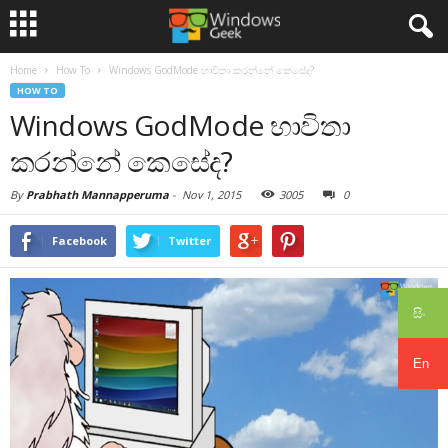
Home
How To
Windows GodMode භාවිතා කරන්නේ කෙසේද?
HOW TO
Windows GodMode භාවිතා
කරන්නේ කෙසේද?
By
Prabhath Mannapperuma
-
Nov 1, 2015
3005
0
Facebook
Twitter
සිං
En