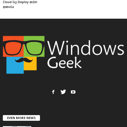
Cloud වල Deploy කරන
ආකාරය
EVEN MORE NEWS