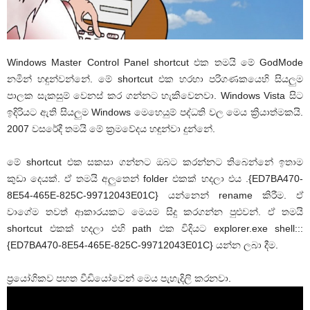
Windows Master Control Panel shortcut එක තමයි මේ GodMode
නමින් හඳුන්වන්නේ. මේ shortcut එක හරහා පරිගණකයෙහි සියලුම
පාලක සැකසුම් වෙනස් කර ගන්නට හැකිවෙනවා. Windows Vista සිට
ඉදිරියට ඇති සියලුම Windows මෙහෙයුම් පද්ධති වල මෙය ක්‍රියාත්මකයි.
2007 වසරේදී තමයි මේ ක්‍රමවේදය හඳුන්වා දුන්නේ.
මේ shortcut එක සකසා ගන්නට ඔබට කරන්නට තිබෙන්නේ ඉතාම
කුඩා දෙයක්. ඒ තමයි අලුතෙන් folder එකක් හදලා එය .{ED7BA470-
8E54-465E-825C-99712043E01C} යන්නෙන් rename කිරීම. ඒ
වාගේම තවත් ආකාරයකට මෙයම සිදු කරගන්න පුළුවන්. ඒ තමයි
shortcut එකක් හදලා එහි path එක විදියට explorer.exe shell:::
{ED7BA470-8E54-465E-825C-99712043E01C} යන්න ලබා දීම.
ප්‍රයෝගිකව පහත වීඩියෝවෙන් මෙය පැහැදිලි කරනවා.