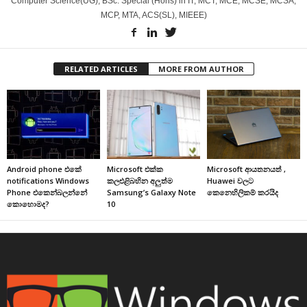
Computer Science(UG), BSc. Special (Hons) in IT, MCT, MCE, MCSE, MCSA,
MCP, MTA, ACS(SL), MIEEE)
RELATED ARTICLES
MORE FROM AUTHOR
Android phone එකේ
Microsoft එක්ක
Microsoft ආයතනයත් ,
notifications Windows
කලඑළිබහින අලුත්ම
Huawei වලට
Phone එකෙන්බලන්නේ
Samsung’s Galaxy Note
කෙනෙහිලිකම් කරයිද
කොහොමද?
10