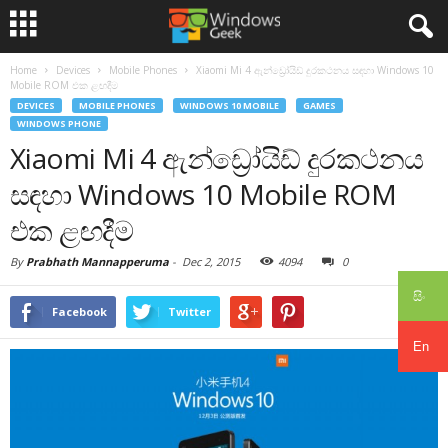
Home
Devices
Mobile Phones
Xiaomi Mi 4 ඇන්ඩ්‍රෝයිඩ් දුරකථනය සඳහා Windows 10
Mobile ROM එක ළඟදීම
DEVICES
MOBILE PHONES
WINDOWS 10 MOBILE
GAMES
WINDOWS PHONE
Xiaomi Mi 4 ඇන්ඩ්‍රෝයිඩ් දුරකථනය
සඳහා Windows 10 Mobile ROM
එක ළඟදීම
By
Prabhath Mannapperuma
-
Dec 2, 2015
4094
0
සිං
Facebook
Twitter
En