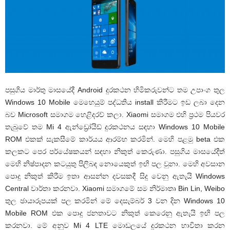
පසුගිය මාර්තු මාසයේදී Android දුරකථන හිමිකරුවන්ට තම උපාංග තුල
Windows 10 Mobile මෙහෙයුම් පද්ධතිය install කිරීමට ඉඩ ලබා දෙන
බව Microsoft සමාගම හෙළිදරව් කලා. Xiaomi සමාගම එහි ප්‍රථම පියවර
තැබුවේ තම Mi 4 ඇන්ඩ්‍රෝයිඩ් දුරකථනය සඳහා Windows 10 Mobile
ROM එකක් සැකසීමේ කාර්යය ආරම්භ කරමින්. මෙහි පළමු beta එක
කලකට පෙර පර්යේෂකයන් සඳහා නිකුත් කෙරුණා. පසුගිය මාසයේදීත්
මෙහි නිෂ්පාදන කටයුතු පිලිබඳ නොයෙකුත් ඉඟි පල වුනා. මෙහි අවසාන
පොදු නිකුත් කිරීම ඉතා ආසන්න දවසකදී සිදු වෙනු ඇතැයි Windows
Central වාර්තා කරනවා. Xiaomi සමාගමේ සම නිර්මාතෘ Bin Lin, Weibo
තුල ඡායාරූපයක් පල කරමින් මේ දෙසැම්බර් 3 වන දින Windows 10
Mobile ROM එක පොදු ජනතාවට නිකුත් කෙරෙනු ඇතැයි ඉඟි පල
කරනවා. මේ අනුව Mi 4 LTE මොඩලයේ දුරකථන භාවිතා කරන