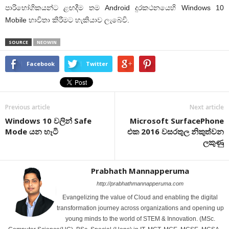
පාරිභෝගිකයන්ට ළඟදීම තම Android දුරකථනයෙහි Windows 10
Mobile භාවිතා කිරීමට හැකියාව ලැබේවි.
SOURCE
NEOWIN
Facebook
Twitter
Previous article
Next article
Windows 10 වලින් Safe
Microsoft SurfacePhone
Mode යන හෑටි
එක 2016 වසරතුල නිකුත්වන
ලකුණු
Prabhath Mannapperuma
http://prabhathmannapperuma.com
Evangelizing the value of Cloud and enabling the digital
transformation journey across organizations and opening up
young minds to the world of STEM & Innovation. (MSc.