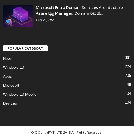
Microsoft Entra Domain Services Architecture –
Azure තුළ Managed Domain එකක්...
Feb 20, 2026
POPULAR CATEGORY
361
News
224
Windows 10
205
Apps
148
Microsoft
104
Windows 10 Mobile
104
Devices
© XiCigny (PVT) LTD 2015 All Rights Received.