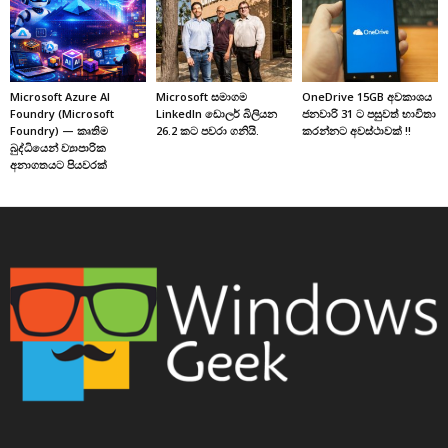
Microsoft Azure AI
Microsoft සමාගම
OneDrive 15GB අවකාශය
Foundry (Microsoft
LinkedIn ඩොලර් බිලියන
ජනවාරි 31 ට පසුවත් භාවිතා
Foundry) — කෘතිම
26.2 කට පවරා ගනියි.
කරන්නට අවස්ථාවක් !!
බුද්ධියෙන් ව්‍යාපාරික
අනාගතයට පියවරක්