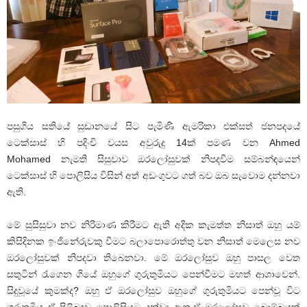
පසුගිය සතියේ සුඩානයේ සිට පැමිණි ඇමරිකා එක්සත් ජනපදයේ
ටෙක්සාස් හි පදිංචි වයස අවුරුදු 14ක් පමණ වන Ahmed
Mohamed නැමති සිසුවාව ඔරලෝසුවක් නිපදවීම සම්බන්ඳයෙන්
ටෙක්සාස් හි පොලිසිය විසින් අත් අඩංගුවට ගත් බව ඔබ සැවොම දන්නවා
ඇති.
මේ සුසිසුවා නව නිරිමාණ කිරීමට ඇති අදික කැමත්ත නිසාත් ඔහු යම්
කිසිදිනක ඉංජිනේරුවකු වීමට බලාපොරොත්තු වන නිසාත් මෙලෙස නව
ඔරලෝසුවක් නිපදවා තිබෙනවා. මේ ඔරලෝසුව ඔහු පාසල වෙත
සතුටින් රැගෙන ගියේ ඔහුගේ ගුරුතුමියට පෙන්වීමට මහත් ආශාවෙන්.
සිදුවූයේ කුමක්ද? ඔහු ඒ ඔරලෝසුව ඔහුගේ ගුරුතුමියට පෙන්වූ විට