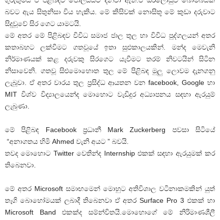
ගුරුතුමිය ඒ පිළිබඳව පොලිසියට දන්වා ඇත.ඒ ඔරලෝසුව බොම්බයක්
බවට ඇය සිතුනිසා විය හැකිය. මේ කිසිවක් නොසිතූ මේ කුඩා දරුවාට
සිදුවූවේ සිර ගෙට යාමටයි.
මේ අතර මේ පිළිබඳව විවිධ සමාජ ජාල තුල හා විවිධ පුද්ගලයන් අතර
කතාබහට ලක්වීමට ගතවූයේ ඉතා සුළුකාලයකින්. මන්ද මෙවැනි
නිර්මාණයක් කළ දරුවකු සිරගෙට යැවීමට තරම් නිවටයින් සිටින
නිසාවෙනි. ගතවූ සිළුමොහොත තුල මේ පිළිබඳ මුලු ලොවම දැනගනු
ලැබූවා. ඒ අතර වාරය තුල ප්‍රසිද්ධ ආයතන වන facebook, Google හා
MIT විශ්ව විද්‍යාලයෙන්ද මොහොට වැඩිදුර අධ්‍යාපනය සඳහා ඇරයුම්
ලැබුණා.
මේ පිළිබඳ Facebook ප්‍රධානී Mark Zuckerberg පවසා සිටියේ
“අනාගතය හිමි Ahmed වැනි අයට ” බවයි.
තවද මොහොට Twitter වෙතින්ද Internship එකක් සඳහා ඇරයුමක් කර
තිබෙනවා.
මේ අතර Microsoft සමාඟමෙන් මොහුට අතිවිශාල වටිනාකමකින් යුත්
තෑගි බොහෝමයක් ලබාදී තිබෙනවා ඒ අතර Surface Pro 3 එකක් හා
Microsoft Band එකක්ද සම්න්විතයි.මොහොගේ මේ නිරිමාණශීලී