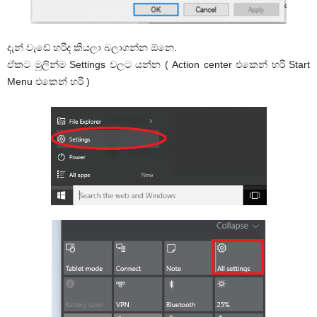
දැන් වැඩේ හරිද කියලා බලාගන්න ඕනෙ.
ඒකට මුලින්ම Settings වලට යන්න ( Action center එකෙන් හරි Start
Menu එකෙන් හරි )