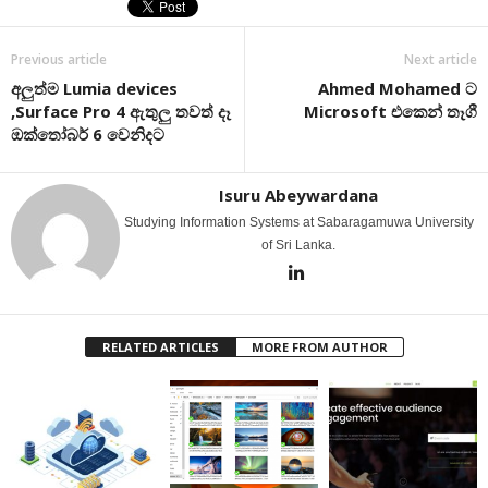
Previous article
Next article
අලුත්ම Lumia devices
Ahmed Mohamed ට
,Surface Pro 4 ඇතුලු තවත් දෑ
Microsoft එකෙන් තෑගී
ඔක්තෝබර් 6 වෙනිදට
Isuru Abeywardana
Studying Information Systems at Sabaragamuwa University
of Sri Lanka.
RELATED ARTICLES
MORE FROM AUTHOR