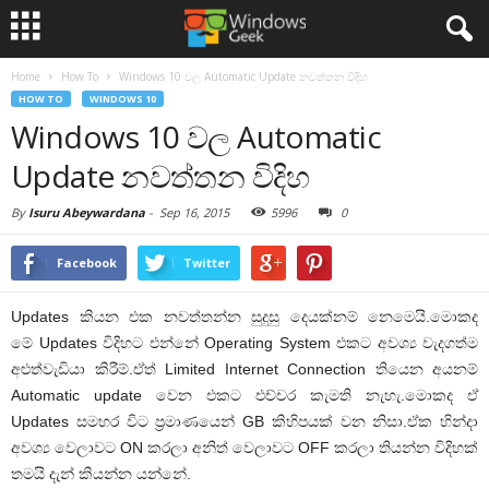
Home
How To
Windows 10 වල Automatic Update නවත්තන විදිහ
HOW TO
WINDOWS 10
Windows 10 වල Automatic
Update නවත්තන විදිහ
By
Isuru Abeywardana
-
Sep 16, 2015
5996
0
Facebook
Twitter
Updates කියන එක නවත්තන්න සුදුසු දෙයක්නම් නෙමෙයි.මොකද
මේ Updates විදිහට එන්නේ Operating System එකට අවශ්‍ය වැදගත්ම
අළුත්වැඩියා කිරීම්.ඒත් Limited Internet Connection තියෙන අයනම්
Automatic update වෙන එකට එච්චර කැමති නැහැ.මොකද ඒ
Updates සමහර විට ප්‍රමාණයෙන් GB කිහිපයක් වන නිසා.ඒක හින්දා
අවශ්‍ය වෙලාවට ON කරලා අනිත් වෙලාවට OFF කරලා තියන්න විදිහක්
තමයි දැන් කියන්න යන්නේ.