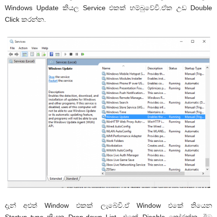
Windows Update කියල Service එකක් හම්බුවේවි.ඒක උඩ Double
Click කරන්න.
දැන් අළුත් Window එකක් ලැබේවි.ඒ Window එකේ තියෙන
Startup type කියන Drop-down List එකේ Disable තෝරන්න. ඊට