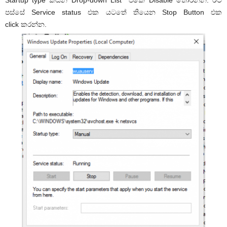
පස්සේ Service status එක යටතේ තියෙන Stop Button එක
click කරන්න.