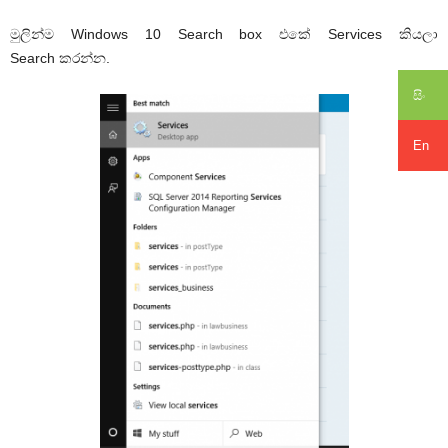
මුලින්ම Windows 10 Search box එකේ Services කියලා
Search කරන්න.
සිං
En