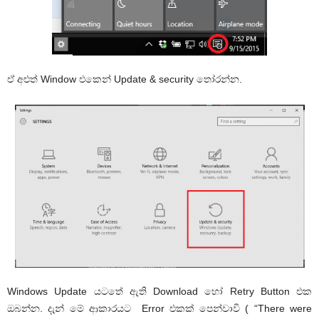
ඒ අළුත් Window එකෙන් Update & security තෝරන්න.
Windows Update යටතේ ඇති Download හෝ Retry Button එක
ඔබන්න. දැන් මේ ආකාරයට Error එකක් පෙන්වාවි ( “There were