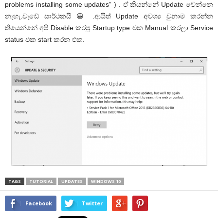
problems installing some updates” ) . ඒ කියන්නේ Update වෙන්නෙ
නැහැ.වැඩේ සාර්ථකයි 😀 .ආයිත් Update අවශ්‍ය වුනාම කරන්න
තියෙන්නේ අපි Disable කරපු Startup type එක Manual කරලා Service
status එක start කරන එක.
TAGS
TUTORIAL
UPDATES
WINDOWS 10
Facebook
Twitter