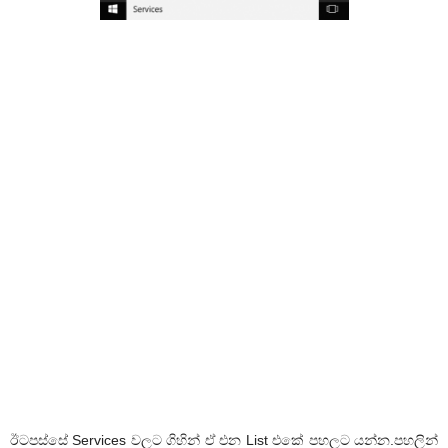
ඊටපස්සේ Services වලට ගිහින් ඒ එන List එකේ පහලට යන්න.පහලින්