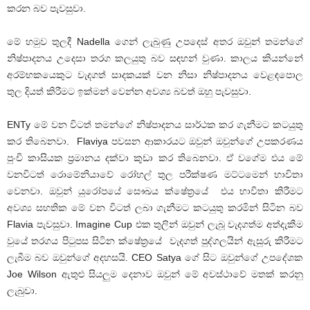
කරන බව පැවසුවා.
මේ හමුව තුලදී Nadella ගෙන් ලැබුණු උපදෙස් අතර ඔවුන් තමන්ගේ
නිෂ්පාදනය උදෙසා තරග කලයුතු බව සඳහන් වුණා. කාලය කියන්නේ
අරම්භකයෙකුට වැදගත් සාදකයක් වන නිසා නිෂ්පාදනය වෙළඳපොල
තුල දියත් කිරීමට ඉක්මන් වෙන්න අවශ්‍ය බවත් ඔහු පැවසුවා.
ENTy මේ වන විටත් තමන්ගේ නිෂ්පාදනය සාර්ථක කර ගැනීමට කටයුතු
කර තිබෙනවා. Flaviya පවසන ආකාරයට ඔවුන් ඔවුන්ගේ උපකරණය
පුංචි කාසියක ප්‍රමානය දක්වා කුඩා කර තිබෙනවා. ඒ වගේම එය මේ
වනවිටත් රොමේනියාවේ රෝහල් තුල පරීක්ෂණ මට්ටමෙන් භාවිතා
වෙනවා. ඔවුන් යුරෝපයේ සෞඛය ක්ෂේත්‍රයේ එය භාවිතා කිරීමට
අවශ්‍ය සහතික මේ වන විටත් ලබා ගැනීමට කටයුතු කරමින් සිටින බව
Flavia පැවසුවා. Imagine Cup එක තුලින් ඔවුන් ලැබූ වැදගත්ම අත්දැකීම
වුයේ තරගය පිටුපස සිටින ක්ෂේත්‍රයේ වැදගත් පුද්ගලයින් ඇසුරු කිරීමට
ලැබීම බව ඔවුන්ගේ අදහසයි. CEO Satya ගේ සිට ඔවුන්ගේ උපදේශක
Joe Wilson ඇතුළු සියලුම දෙනාව ඔවුන් මේ අවස්ථාවේ මතක් කරනු
ලැබුවා.