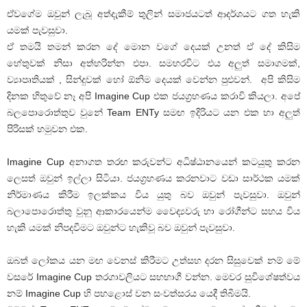
ඒවගේම ඔවුන් ලැබූ අත්දැකීම් තුලින් සමාජයටත් ආදර්ශයට ගත හැකි
යමක් පැවසුවා.
ඒ තමයි තමන් කරන දේ මොන වගේ දෙයක් උනත් ඒ දේ කිසිම
හේතුවක් නිසා අත්හරින්න එපා. සමහරවිට එය අලුත් සමාගමක්,
ව්‍යාපෘතියක් , සින්දුවක් හෝ ඕනිම දෙයක් වෙන්න පුළුවන්. අපි කිසිම
දිනක හිතුවේ නෑ අපි Imagine Cup එක ජයග්‍රහණය කරාවි කියලා. අපේ
බලපොරොත්තුව වුනේ Team ENTy සමඟ ඉදිරියට යන එක හා අලුත්
පිරිසක් හමුවන එක.
Imagine Cup අනාගත තරඟ කරුවන්ට අධිෂ්ඨානයෙන් කටයුතු කරන
ලෙසත් ඔවුන් ඉල්ලා සිටියා. ජයග්‍රහණය කරනවාට වඩා සාර්ථක යමක්
නිර්මාණය කිරීම ඉලක්කය විය යුතු බව ඔවුන් පැවසුවා. ඔවුන්
බලාපොරොත්තු වුනු ආකාරයෙන්ම වෛද්‍යවරු හා රෝගීන්ට සහය විය
හැකි යමක් නිපදවීමට ඔවුන්ට හැකිවූ බව ඔවුන් පැවසුවා.
ඔබත් ලෝකය යන මඟ වෙනස් කිරීමට උත්සහ දරන සිසුවෙක් නම් මේ
වසරේ Imagine Cup තරගාවලියට සහභාගී වන්න. මෙවර සුවිශේෂත්වය
නම් Imagine Cup හි පහළොස් වන සංවත්සරය යෙදී තිබීමයි.