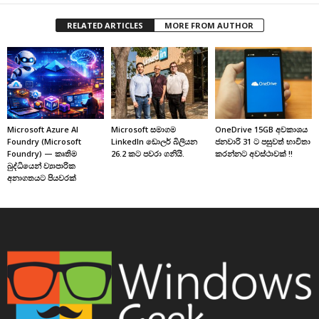
RELATED ARTICLES
MORE FROM AUTHOR
Microsoft Azure AI
Microsoft සමාගම
OneDrive 15GB අවකාශය
Foundry (Microsoft
LinkedIn ඩොලර් බිලියන
ජනවාරි 31 ට පසුවත් භාවිතා
Foundry) — කෘතිම
26.2 කට පවරා ගනියි.
කරන්නට අවස්ථාවක් !!
බුද්ධියෙන් ව්‍යාපාරික
අනාගතයට පියවරක්