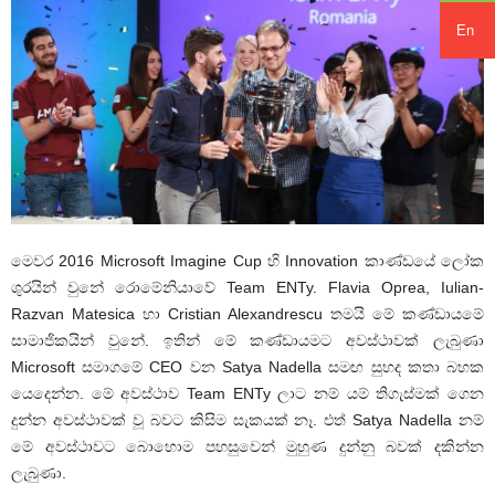
En
මෙවර 2016 Microsoft Imagine Cup හි Innovation කාණ්ඩයේ ලෝක
ශුරයින් වුනේ රොමේනියාවේ Team ENTy. Flavia Oprea, Iulian-
Razvan Matesica හා Cristian Alexandrescu තමයි මේ කණ්ඩායමේ
සාමාජිකයින් වුනේ. ඉතින් මේ කණ්ඩායමට අවස්ථාවක් ලැබුණා
Microsoft සමාගමේ CEO වන Satya Nadella සමඟ සුහද කතා බහක
යෙදෙන්න. මේ අවස්ථාව Team ENTy ලාට නම් යම් තිගැස්මක් ගෙන
දුන්න අවස්ථාවක් වූ බවට කිසිම සැකයක් නෑ. එත් Satya Nadella නම්
මේ අවස්ථාවට බොහොම පහසුවෙන් මුහුණ දුන්නු බවක් දකින්න
ලැබුණා.