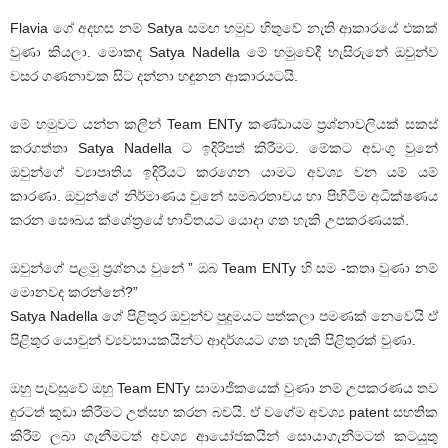
Flavia ගේ අදහස නම් Satya සමඟ හමුව හිතුවේ නැති ආකාරයේ එකක්
වුණා කියලා. මොකද Satya Nadella මේ හමුවේදී හැසිරුනේ ඔවුන්ව
වසර ගණනාවක සිට දන්නා හඳුනන ආකාරයටයි.
මේ හමුවට යන්න කලින් Team ENTy කණ්ඩායම ප්‍රශ්නාවලියක් සකස්
කරගත්තා Satya Nadella ට ඉදිරිපත් කිරීමට. මේකට අඩංගු වුනේ
ඔවුන්ගේ ව්‍යාපෘතිය ඉදිරියට කරගෙන යාමට අවශ්‍ය වන යම් යම්
කාරණා. ඔවුන්ගේ නිර්මාණය වුනේ සමබරතාවය හා පිහිටීම අධික්ෂණය
කරන සෞඛය ක්ශේත්‍රයේ භාවිතයට යොදා ගත හැකි උපකරණයක්.
ඔවුන්ගේ පළමු ප්‍රශ්නය වුනේ ” ඔබ Team ENTy හි සම -කතෘ වුණා නම්
මොනවද කරන්නේ?”
Satya Nadella ගේ පිළිතුර ඔවුන්ව පුදුමයට පත්කලා පමණක් නෙවෙයි ඒ
පිළිතුර යොවුන් ව්‍යවසායකයින්ට ආදර්ශයට ගත හැකි පිළිතුරක් වුණා.
ඔහු පැවසුවේ ඔහු Team ENTy සාමාජිකයෙක් වුණා නම් උපකරණය තව
දුරටත් කුඩා කිරීමට උත්සහ කරන බවයි. ඒ වගේම අවශ්‍ය patent සහතික
කිරීම් ලබා ගැනීමටත් අවශ්‍ය ආයෝජකයින් සොයාගැනීමටත් කටයුතු