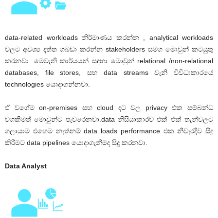
data-related workloads නිර්මාණය කරන්න , analytical workloads
වලට අවශ්‍ය දත්ත ගබඩා කරන්න stakeholders සමග මොවුන් කටයුතු
කරනවා. මෙවැනි කාර්යයන් සඳහා මොවුන් relational /non-relational
databases, file stores, සහ data streams වැනි විවිධාකාරයේ
technologies යොදාගන්නවා.
ඒ වගේම on-premises සහ cloud දට වල privacy එක සම්බන්ධ
වගකීමත් මොවුන්ට පැවරෙනවා.data නිසියාකාරව එක් එක් තැන්වලට
ගලායාම එහෙම නැත්නම් data loads performance එක නිවැරදිව සිදු
කිරීමට data pipelines යොදාගැනීමද සිදු කරනවා.
Data Analyst