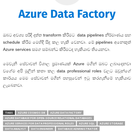
ඔබට අවශ්‍ය පරිදි දත්ත transform කිරීමට data pipelines නිර්මාණය සහ
schedule කිරීම මෙහිදී සිදු කල හැකි වෙනවා. මේ pipelines අනෙකුත්
Azure services සමග සම්බන්ධ කිරීමටද හැකියාව තියෙනවා.
මෙවැනි සේවාවන් විශාල ප්‍රමාණයක් Azure මගින් ඔබට ලබාදෙනවා
වගේම අපි මුලින් කතා කල data professional roles වලට ඔවුන්ගේ
කාර්යය මෙම සේවාවන් මගින් පහසුවෙන් ඉටු කරගැනීමේ හැකියාව
ලැබෙනවා.
TAGS
AZURE COSMOS DB
AZURE DATA FACTORY
AZURE DATABASE FOR OPEN-SOURCE RELATIONAL DATABASES
AZURE SERVICES FOR DATA PROFESSIONAL ROLES
AZURE SQL
AZURE STORAGE
DATA ANALYST
DATA ENGINEER
DATABASE ADMINISTRATOR