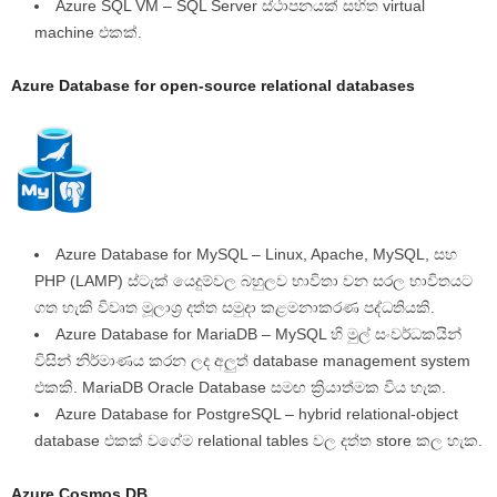
Azure SQL VM – SQL Server ස්ථාපනයක් සහිත virtual
machine එකක්.
Azure Database for open-source relational databases
Azure Database for MySQL – Linux, Apache, MySQL, සහ
PHP (LAMP) ස්ටැක් යෙදුම්වල බහුලව භාවිතා වන සරල භාවිතයට
ගත හැකි විවෘත මූලාශ්‍ර දත්ත සමුදා කළමනාකරණ පද්ධතියකි.
Azure Database for MariaDB – MySQL හි මුල් සංවර්ධකයින්
විසින් නිර්මාණය කරන ලද අලුත් database management system
එකකි. MariaDB Oracle Database සමඟ ක්‍රියාත්මක විය හැක.
Azure Database for PostgreSQL – hybrid relational-object
database එකක් වගේම relational tables වල දත්ත store කල හැක.
Azure Cosmos DB