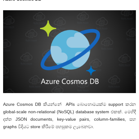
Azure Cosmos DB කියන්නේ APIs බොහොමයක්ම support කරන
global-scale non-relational (NoSQL) database system එකක්. මෙහිදී
දත්ත JSON documents, key-value pairs, column-families, සහ
graphs විදියට store කිරීමේ පහසුකම ලැබෙනවා.