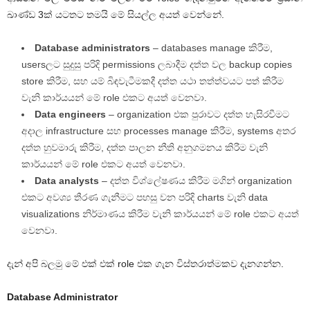
ඛාණ්ඩ 3ක් යටතට තමයි මේ සියල්ල අයත් වෙන්නේ.
Database administrators
– databases manage කිරීම,
usersලට සුදුසු පරිදි permissions ලබාදීම දත්ත වල backup copies
store කිරීම, සහ යම් බිඳවැටීමකදී දත්ත යථා තත්ත්වයට පත් කිරීම
වැනි කාර්යයන් මේ role එකට අයත් වෙනවා.
Data engineers
– organization එක පුරාවට දත්ත හැසිරවීමට
අදාල infrastructure සහ processes manage කිරීම, systems අතර
දත්ත හුවමාරු කිරීම, දත්ත පාලන නීති අනුගමනය කිරීම වැනි
කාර්යයන් මේ role එකට අයත් වෙනවා.
Data analysts
– දත්ත විශ්ලේෂණය කිරීම මගින් organization
එකට අවශ්‍ය තීරණ ගැනීමට පහසු වන පරිදි charts වැනි data
visualizations නිර්මාණය කිරීම වැනි කාර්යයන් මේ role එකට අයත්
වෙනවා.
දැන් අපි බලමු මේ එක් එක් role එක ගැන විස්තරාත්මකව දැනගන්න.
Database Administrator