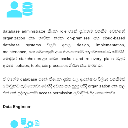
database administrator කියන role එකේ ප්‍රධානම වගකීම් වෙන්නේ
organization එක භාවිතා කරන on-premises සහ cloud-based
database systems වලට අදාල design, implementation,
maintenance, සහ මෙහෙයුම් අංශ නිසියාකාරව කළමනාකරණ කිරීමයි.
මොවුන් stakeholdersලා සමග backup and recovery plans වලට
අවශ්‍ය policies, tools, සහ processes නිර්මාණය කරනවා.
ඒ වගේම database එකේ තියෙන දත්ත වල ආරක්ෂාව පිලිබඳ වගකීමත්
මොවුන්ට පැවරෙනවා.මෙහිදී අවශ්‍ය සහ සුදුසු පරිදි organization එක තුල
එක් එක් පුද්ගලයන්ට access permission ලබාදීමත් සිදු කෙරෙනවා.
Data Engineer