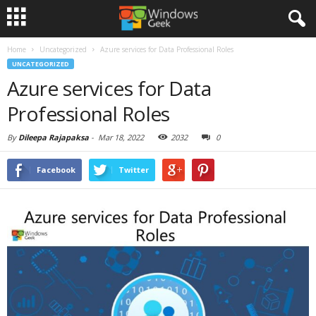
Home
Uncategorized
Azure services for Data Professional Roles
UNCATEGORIZED
Azure services for Data
Professional Roles
By
Dileepa Rajapaksa
-
Mar 18, 2022
2032
0
Facebook
Twitter