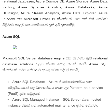
relational databases, Azure Cosmos DB, Azure Storage, Azure Data
Factory, Azure Synapse Analytics, Azure Databricks, Azure
HDInsight, Azure Stream Analytics, Azure Data Explorer, Azure
Purview සහ Microsoft Power BI කියන්නේ. මේ එක් එක් සේවාව
පිළිබඳව සරලව සහ කෙටියෙන් දැන් අපි දැනගනිමු.
Azure SQL
Microsoft SQL Server database engine එක පදනම්ව ඇති relational
database solutions වලට කියන පොදු නමක් තමයි Azure SQL
කියන්නේ. මෙම සේවාවට අඩංගු වෙන දේවල් තමයි,
Azure SQL Database – Azure හි සත්කාරකත්වය දරන
සම්පුර්ණයෙන් කළමනාකරණය කරන ලද Platform-as-a-service
(PaaS) දත්ත සමුදායක්
Azure SQL Managed Instance – SQL Server එකේ hosted
instance එකක් සහ automated maintenance අඩංගු වෙනවා.