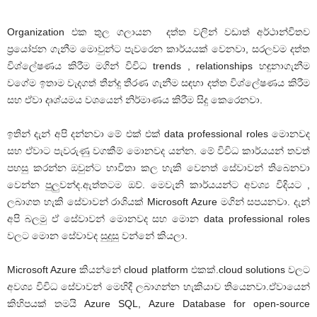
Organization එක තුල ගලායන දත්ත වලින් වඩාත් අර්ථාන්විතව
ප්‍රයෝජන ගැනීම මොවුන්ට පැවරෙන කාර්යයක් වෙනවා, සරලවම දත්ත
විශ්ලේෂණය කිරීම මගින් විවිධ trends , relationships හඳුනාගැනීම
වගේම ඉතාම වැදගත් තීන්දු තීරණ ගැනීම සඳහා දත්ත විශ්ලේෂණය කිරීම
සහ ඒවා දෘශ්යමය වශයෙන් නිර්මාණය කිරීම සිදු කෙරෙනවා.
ඉතින් දැන් අපි දන්නවා මේ එක් එක් data professional roles මොනවද
සහ ඒවාට පැවරුණු වගකීම් මොනවද යන්න. මේ විවිධ කාර්යයන් තවත්
පහසු කරන්න ඔවුන්ට භාවිතා කල හැකි වෙනත් සේවාවන් තිබෙනවා
වෙන්න පුලුවන්ද.ඇත්තටම ඔව්. මෙවැනි කාර්යයන්ට අවශ්‍ය විදියට ,
ලබාගත හැකි සේවාවන් රාශියක් Microsoft Azure මගින් සපයනවා. දැන්
අපි බලමු ඒ සේවාවන් මොනවද සහ මොන data professional roles
වලට මොන සේවාවද සුදුසු වන්නේ කියලා.
Microsoft Azure කියන්නේ cloud platform එකක්.cloud solutions වලට
අවශ්‍ය විවිධ සේවාවන් මෙහිදී ලබාගන්න හැකියාව තියෙනවා.ඒවායෙන්
කිහිපයක් තමයි Azure SQL, Azure Database for open-source