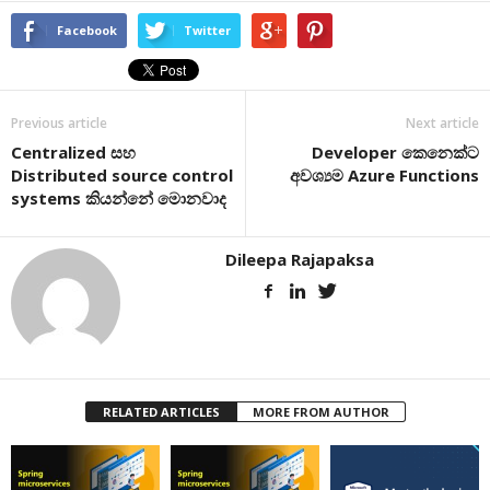
Facebook
Twitter
Previous article
Next article
Centralized සහ
Developer කෙනෙක්ට
Distributed source control
අවශ්‍යම Azure Functions
systems කියන්නේ මොනවාද
Dileepa Rajapaksa
RELATED ARTICLES
MORE FROM AUTHOR