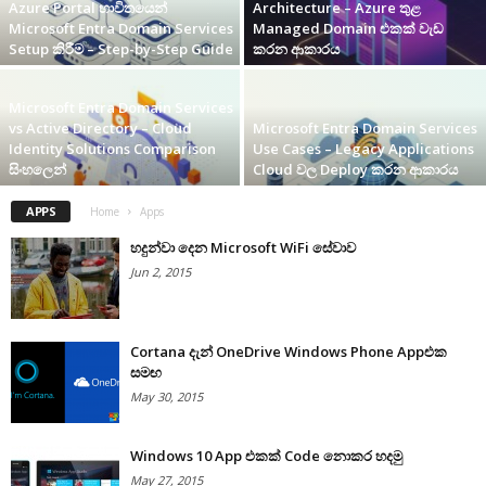
Azure Portal භාවිතයෙන්
Architecture – Azure තුළ
Microsoft Entra Domain Services
Managed Domain එකක් වැඩ
Setup කිරීම – Step-by-Step Guide
කරන ආකාරය
Microsoft Entra Domain Services
vs Active Directory – Cloud
Microsoft Entra Domain Services
Identity Solutions Comparison
Use Cases – Legacy Applications
සිංහලෙන්
Cloud වල Deploy කරන ආකාරය
APPS
Home
Apps
හදුන්වා දෙන Microsoft WiFi සේවාව
Jun 2, 2015
Cortana දැන් OneDrive Windows Phone Appඑක
සමඟ
May 30, 2015
Windows 10 App එකක් Code නොකර හදමු
May 27, 2015