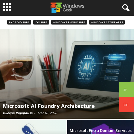
ANDROID APPS
IOS APPS
WINDOWS PHONE APPS
WINDOWS STORE APPS
සිං
En
Microsoft AI Foundry Architecture
Dileepa Rajapaksa
-
Mar 10, 2026
Microsoft Entra Domain Services