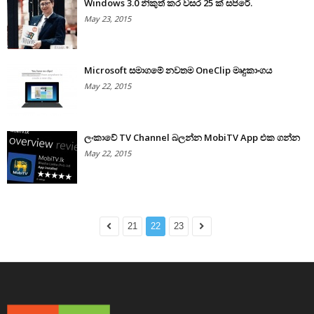
Windows 3.0 නිකුත් කර වසර 25 ක් සපිරේ.
May 23, 2015
Microsoft සමාගමේ නවතම OneClip මෘදුකාංගය
May 22, 2015
ලංකාවේ TV Channel බලන්න MobiTV App එක ගන්න
May 22, 2015
21
22
23